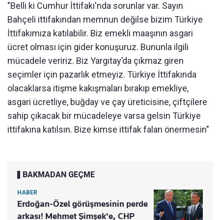
"Belli ki Cumhur İttifakı'nda sorunlar var. Sayın
Bahçeli ittifakından memnun değilse bizim Türkiye
İttifakımıza katılabilir. Biz emekli maaşının asgari
ücret olması için gider konuşuruz. Bununla ilgili
mücadele veririz. Biz Yargıtay’da çıkmaz giren
seçimler için pazarlık etmeyiz. Türkiye İttifakında
olacaklarsa itişme kakışmaları bırakıp emekliye,
asgari ücretliye, buğday ve çay üreticisine, çiftçilere
sahip çıkacak bir mücadeleye varsa gelsin Türkiye
ittifakına katılsın. Bize kimse ittifak falan önermesin"
BAKMADAN GEÇME
HABER
Erdoğan-Özel görüşmesinin perde
arkası! Mehmet Şimşek'e, CHP