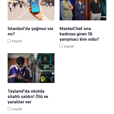
İstanbul'da yağmur var
MasterChef ana
mı?
kadroya giren 18.
yarışmacı kim oldu?
Kaydet
Kaydet
Tayland'da okulda
silahlı saldırı! Ölü ve
yaralılar var
Kaydet