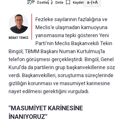
a-
|
+A
Özetle
Dinle
Kaydet
Fezleke sayılarının fazlalığına ve
Meclis'e ulaşmadan kamuoyuna
yansımasına tepki gösteren Yeni
BERAT TEMİZ
Parti'nin Meclis Başkanvekili Tekin
Bingöl, TBMM Başkanı Numan Kurtulmuş’la
telefon görüşmesi gerçekleştirdi. Bingöl, Genel
Kurul'da da partilerin grup başkanvekillerine söz
verdi. Başkanvekilleri, soruşturma süreçlerinde
gizliliğin korunması ve masumiyet karinesine
riayet edilmesi gerektiğini vurguladı.
"MASUMİYET KARİNESİNE
İNANIYORUZ"