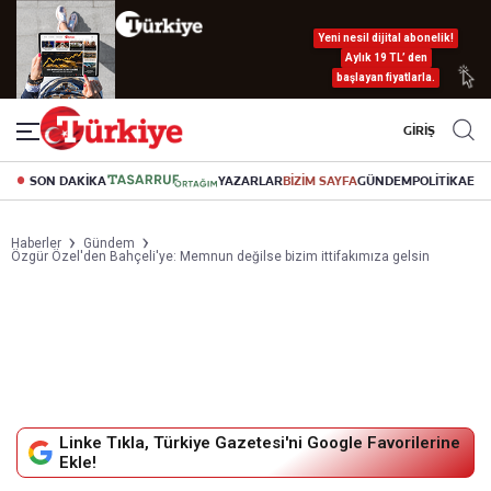
Yeni nesil dijital abonelik!
Aylık 19 TL’ den
başlayan fiyatlarla.
GİRİŞ
SON DAKİKA
YAZARLAR
BİZİM SAYFA
GÜNDEM
POLİTİKA
EK
Haberler
Gündem
Özgür Özel'den Bahçeli'ye: Memnun değilse bizim ittifakımıza gelsin
Linke Tıkla, Türkiye Gazetesi'ni Google Favorilerine
Ekle!