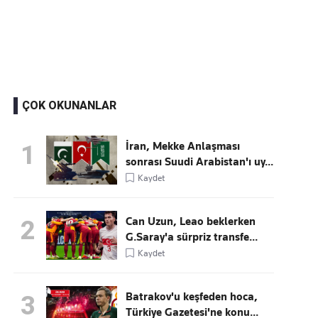
Kaçırmayın
Ücretsiz üye olun, gündemi şekillendiren gelişmeleri önce siz duyun
ÇOK OKUNANLAR
İran, Mekke Anlaşması
1
sonrası Suudi Arabistan'ı uy...
Kaydet
Can Uzun, Leao beklerken
2
G.Saray'a sürpriz transfe...
Kaydet
Batrakov'u keşfeden hoca,
3
Türkiye Gazetesi'ne konu...