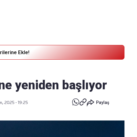
Haber Verin
Editör masamıza bilgi ve materyal göndermek için
tıklayın
ilerine Ekle!
ine yeniden başlıyor
n, 2025 - 19:25
Paylaş