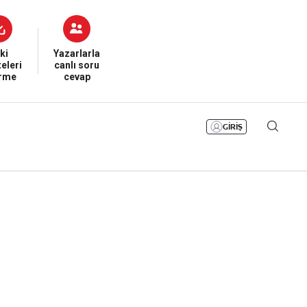
Bizim Sayfa
Namaz Vakitleri
Sesli Yayınlar
ki
Yazarlarla
eleri
canlı soru
irme
cevap
GİRİŞ