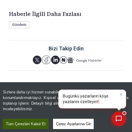
Haberle İlgili Daha Fazlası
Gündem
Bizi Takip Edin
Sizlere daha iyi hizmet sunabilmek adına sitemizde
çerez
YORUMLAR
×
Bugünkü yazarların köşe
konumlandırmaktayız. Kişisel verileriniz, KVKK ve GDPR kapsamında
yazılarını özetl
toplanıp işlenir. Detaylı bilgi almak için
Aydınlatma Metnimizi
📰
Son 30 güne ait haberleri, spor gelişmelerini veya yazar yazılarını sorgulayabilirsiniz.
inceleyebilirsiniz.
Yorum için giriş yapın
Tüm Çerezleri Kabul Et
Çerez Ayarlarına Git