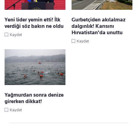
Yeni lider yemin etti! İlk
Gurbetçiden akılalmaz
verdiği söz bakın ne oldu
dalgınlık! Karısını
Hırvatistan'da unuttu
Kaydet
Kaydet
Yağmurdan sonra denize
girerken dikkat!
Kaydet