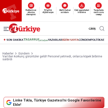
Reklamsız
56 yıllık
Akıllı haber
Eski gazeteleri
Yazarlarla
Yeni nesil dijital
abonelik 19 TL’den başlayan fiyatlarla.
okuma
dijital arşiv
asistanı
indirme
canlı soru
deneyimi
cevap
GİRİŞ
SON DAKİKA
YAZARLAR
BİZİM SAYFA
GÜNDEM
POLİTİKA
EK
Haberler
Gündem
Van'dan korkunç görüntüler geldi! Personel yetmedi, onlarca köpek birbirine
saldırdı
Linke Tıkla, Türkiye Gazetesi'ni Google Favorilerine
Ekle!