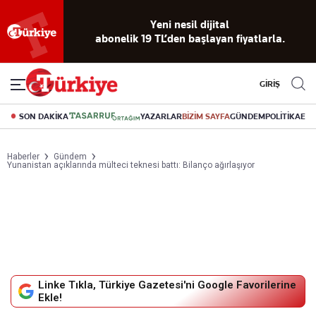
Reklamsız
56 yıllık
Akıllı haber
Eski gazeteleri
Yazarlarla
okuma
dijital arşiv
asistanı
indirme
canlı soru
deneyimi
cevap
GİRİŞ
SON DAKİKA
YAZARLAR
BİZİM SAYFA
GÜNDEM
POLİTİKA
EK
Haberler
Gündem
Yunanistan açıklarında mülteci teknesi battı: Bilanço ağırlaşıyor
Linke Tıkla, Türkiye Gazetesi'ni Google Favorilerine
Ekle!