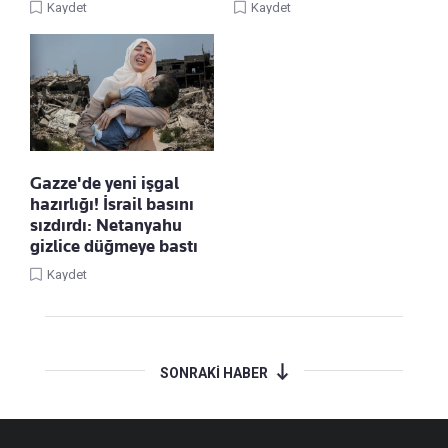
Kaydet
Kaydet
Gazze'de yeni işgal
hazırlığı! İsrail basını
sızdırdı: Netanyahu
gizlice düğmeye bastı
Kaydet
SONRAKİ HABER