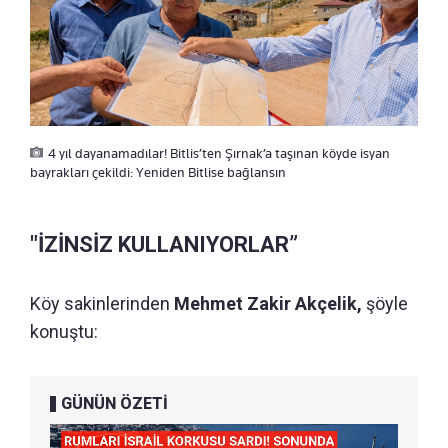
4 yıl dayanamadılar! Bitlis’ten Şırnak’a taşınan köyde isyan
bayrakları çekildi: Yeniden Bitlise bağlansın
"İZİNSİZ KULLANIYORLAR”
Köy sakinlerinden
Mehmet Zakir Akçelik,
şöyle
konuştu:
GÜNÜN ÖZETİ