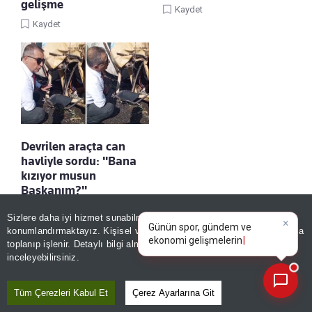
gelişme
Kaydet
Kaydet
Devrilen araçta can
havliyle sordu: "Bana
kızıyor musun
Başkanım?"
×
Kaydet
Günün spor, gündem ve
Sizlere daha iyi hizmet sunabilmek adına sitemizde
çerez
ekonomi gelişmelerini analiz
konumlandırmaktayız. Kişisel verileriniz, KVKK ve GDPR kapsamında
edin!
toplanıp işlenir. Detaylı bilgi almak için
Aydınlatma Metnimizi
📰
Son 30 güne ait haberleri, spor gelişmelerini veya yazar yazılarını sorgulayabilirsiniz.
inceleyebilirsiniz.
Tüm Çerezleri Kabul Et
Çerez Ayarlarına Git