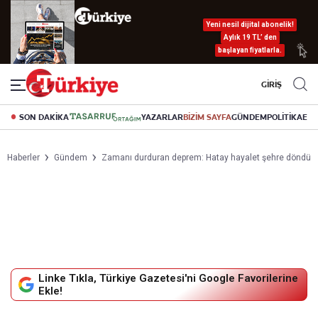
Yeni nesil dijital abonelik!
Aylık 19 TL’ den
başlayan fiyatlarla.
GİRİŞ
SON DAKİKA
YAZARLAR
BİZİM SAYFA
GÜNDEM
POLİTİKA
EK
Haberler
Gündem
Zamanı durduran deprem: Hatay hayalet şehre döndü
Linke Tıkla, Türkiye Gazetesi'ni Google Favorilerine
Ekle!