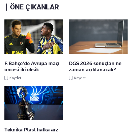
ÖNE ÇIKANLAR
F.Bahçe'de Avrupa maçı
DGS 2026 sonuçları ne
öncesi iki eksik
zaman açıklanacak?
Kaydet
Kaydet
Teknika Plast halka arz