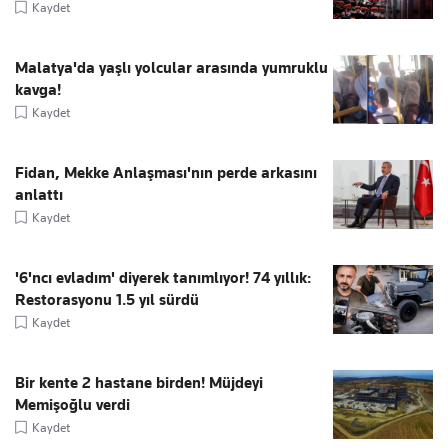
Kaydet
Malatya'da yaşlı yolcular arasında yumruklu
kavga!
Kaydet
Fidan, Mekke Anlaşması'nın perde arkasını
anlattı
Kaydet
'6'ncı evladım' diyerek tanımlıyor! 74 yıllık:
Restorasyonu 1.5 yıl sürdü
Kaydet
Bir kente 2 hastane birden! Müjdeyi
Memişoğlu verdi
Kaydet