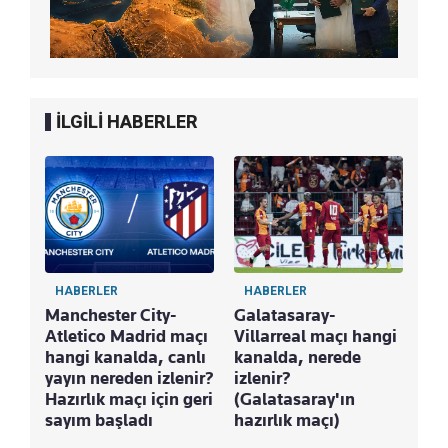
İLGİLİ HABERLER
HABERLER
HABERLER
Manchester City-
Galatasaray-
Atletico Madrid maçı
Villarreal maçı hangi
hangi kanalda, canlı
kanalda, nerede
yayın nereden izlenir?
izlenir?
Hazırlık maçı için geri
(Galatasaray'ın
sayım başladı
hazırlık maçı)