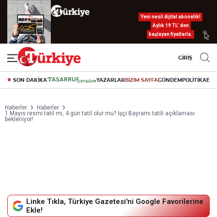
Yeni nesil dijital abonelik!
Aylık 19 TL’ den
başlayan fiyatlarla.
GİRİŞ
SON DAKİKA
YAZARLAR
BİZİM SAYFA
GÜNDEM
POLİTİKA
EK
Haberler
Haberler
1 Mayıs resmi tatil mi, 4 gün tatil olur mu? İşçi Bayramı tatili açıklaması
bekleniyor!
Linke Tıkla, Türkiye Gazetesi'ni Google Favorilerine
Ekle!