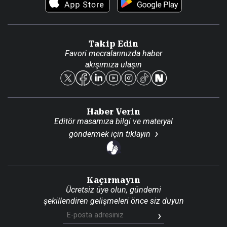
Video Galeri
Gazete Aboneliği
Danışma Telefonları
Takip Edin
Favori mecralarınızda haber
Yasal
akışımıza ulaşın
Reklam Ver
Haber Verin
Editör masamıza bilgi ve materyal
göndermek için
tıklayın
Kaçırmayın
Ücretsiz üye olun, gündemi
şekillendiren gelişmeleri önce siz duyun