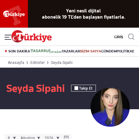
Yeni nesil dijital
abonelik 19 TL’den başlayan fiyatlarla.
GİRİŞ
SON DAKİKA
YAZARLAR
BİZİM SAYFA
GÜNDEM
POLİTİKA
EK
Anasayfa
Editörler
Seyda Sipahi
Seyda Sipahi
Takip Et