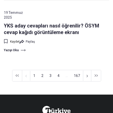
19 Temmuz
2025
YKS aday cevapları nasıl öğrenilir? ÖSYM
cevap kağıdı görüntüleme ekranı
Kaydet
Paylaş
Yazıyı Oku
‹‹
››
‹
›
1
2
3
4
...
167