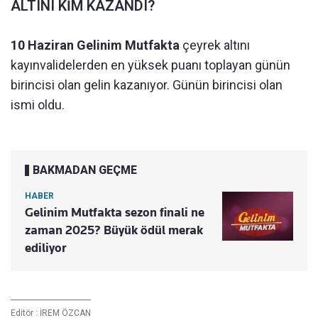
ALTINI KİM KAZANDI?
10 Haziran Gelinim Mutfakta
çeyrek altını
kayınvalidelerden en yüksek puanı toplayan günün
birincisi olan gelin kazanıyor. Günün birincisi olan
ismi oldu.
BAKMADAN GEÇME
HABER
Gelinim Mutfakta sezon finali ne
zaman 2025? Büyük ödül merak
ediliyor
Editör :
İREM ÖZCAN