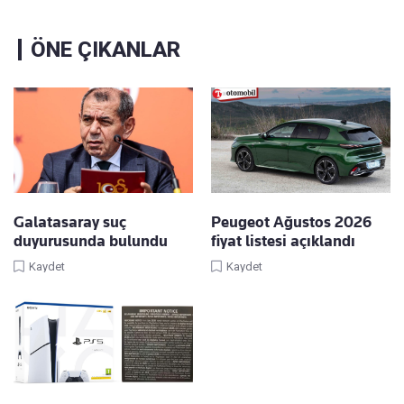
ÖNE ÇIKANLAR
Galatasaray suç
Peugeot Ağustos 2026
duyurusunda bulundu
fiyat listesi açıklandı
Kaydet
Kaydet