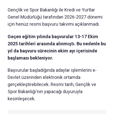
Gençlik ve Spor Bakanlığı ile Kredi ve Yurtlar
Genel Müdürlüğü tarafından 2026-2027 dönemi
için henüz resmi başvuru takvimi açıklanmadı.
Geçen eğitim yılında başvurular 13-17 Ekim
2025 tarihleri arasında alınmıştı. Bu nedenle bu
yıl da başvuru sürecinin ekim ayı içerisinde
başlaması bekleniyor.
Başvurular başladığında adaylar işlemlerini e-
Devlet üzerinden elektronik ortamda
gerçekleştirebilecek. Resmi tarih, Gençlik ve
Spor Bakanlığı'nın yapacağı duyuruyla
kesinleşecek.