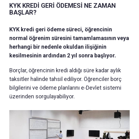
KYK KREDİ GERİ ÖDEMESİ NE ZAMAN
BAŞLAR?
KYK kredi geri ödeme süreci, öğrencinin
normal öğrenim süresini tamamlamasının veya
herhangi bir nedenle okuldan ilişiğinin
kesilmesinin ardından 2 yıl sonra başlıyor.
Borçlar, öğrencinin kredi aldığı süre kadar aylık
taksitler halinde tahsil ediliyor. Öğrenciler borç
bilgilerini ve ödeme planlarını e-Devlet sistemi
üzerinden sorgulayabiliyor.