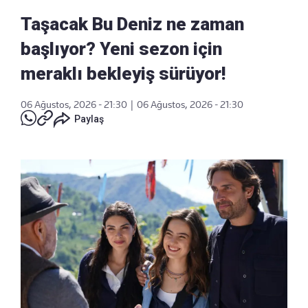
Taşacak Bu Deniz ne zaman
başlıyor? Yeni sezon için
meraklı bekleyiş sürüyor!
06 Ağustos, 2026 - 21:30
|
06 Ağustos, 2026 - 21:30
Paylaş