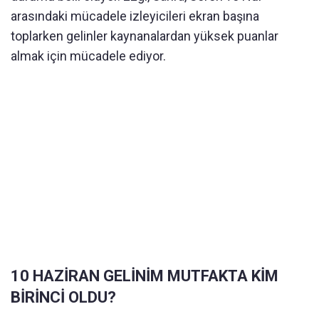
arasındaki mücadele izleyicileri ekran başına
toplarken gelinler kaynanalardan yüksek puanlar
almak için mücadele ediyor.
10 HAZİRAN GELİNİM MUTFAKTA KİM
BİRİNCİ OLDU?