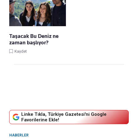
Taşacak Bu Deniz ne
zaman başlıyor?
Kaydet
Linke Tıkla, Türkiye Gazetesi'ni Google
Favorilerine Ekle!
HABERLER