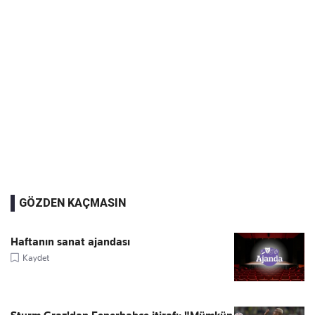
GÖZDEN KAÇMASIN
Haftanın sanat ajandası
Kaydet