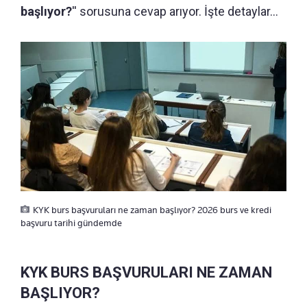
başlıyor?
'' sorusuna cevap arıyor. İşte detaylar...
KYK burs başvuruları ne zaman başlıyor? 2026 burs ve kredi
başvuru tarihi gündemde
KYK BURS BAŞVURULARI NE ZAMAN
BAŞLIYOR?