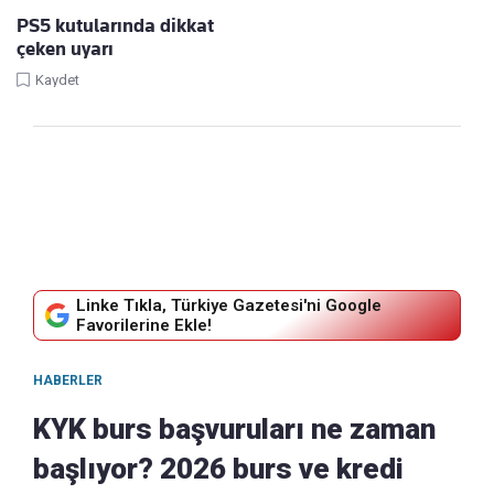
PS5 kutularında dikkat
çeken uyarı
Kaydet
Linke Tıkla, Türkiye Gazetesi'ni Google
Favorilerine Ekle!
HABERLER
KYK burs başvuruları ne zaman
başlıyor? 2026 burs ve kredi