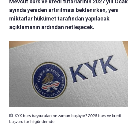
Mevcut burs ve kredi tutarlarının 2027 yılı Ocak
ayında yeniden artırılması beklenirken, yeni
miktarlar hükümet tarafından yapılacak
açıklamanın ardından netleşecek.
KYK burs başvuruları ne zaman başlıyor? 2026 burs ve kredi
başvuru tarihi gündemde