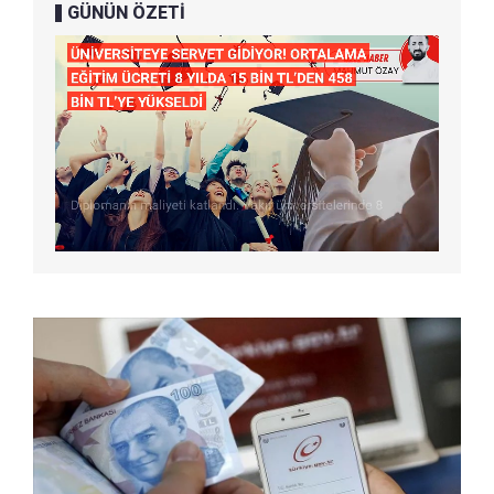
GÜNÜN ÖZETİ