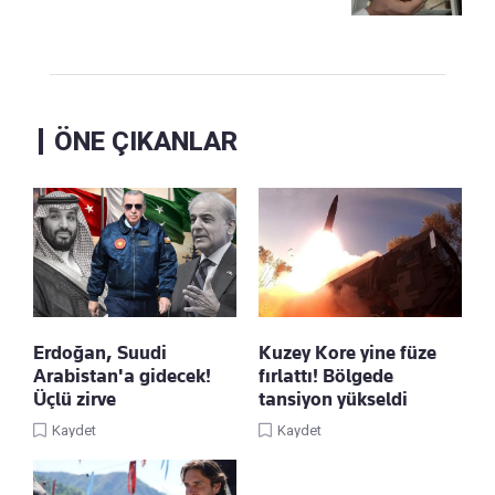
ÖNE ÇIKANLAR
Erdoğan, Suudi
Kuzey Kore yine füze
Arabistan'a gidecek!
fırlattı! Bölgede
Üçlü zirve
tansiyon yükseldi
Kaydet
Kaydet