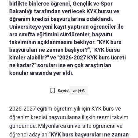
birlikte binlerce öğrenci, Gençlik ve Spor
Bakanlığı tarafından verilecek KYK bursu ve
öğrenim kredisi başvurularına odaklandı.
Üniversiteye yeni kayıt yaptıran öğrenciler ile
ara sınıfta eğitimini sürdürenler, başvuru
takviminin açıklanmasını bekliyor. "KYK burs
başvuruları ne zaman başlıyor?", "KYK bursu
kimler alabilir?" ve "2026-2027 KYK burs ücreti
ne kadar?" soruları ise en çok araştırılan
konular arasında yer aldı.
a-
|
+A
Kaydet
2026-2027 eğitim öğretim yılı için KYK burs ve
öğrenim kredisi başvurularına ilişkin resmi takvim
gündemde. Milyonlarca üniversite öğrencisi ve
öğrenci adayları ''
KYK burs başvuruları ne zaman