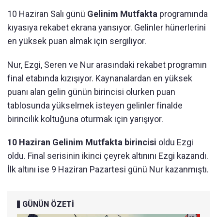
10 Haziran Salı günü
Gelinim Mutfakta
programında
kıyasıya rekabet ekrana yansıyor. Gelinler hünerlerini
en yüksek puan almak için sergiliyor.
Nur, Ezgi, Seren ve Nur arasındaki rekabet programın
final etabında kızışıyor. Kaynanalardan en yüksek
puanı alan gelin günün birincisi olurken puan
tablosunda yükselmek isteyen gelinler finalde
birincilik koltuğuna oturmak için yarışıyor.
10 Haziran Gelinim Mutfakta birincisi
oldu Ezgi
oldu. Final serisinin ikinci çeyrek altınını Ezgi kazandı.
İlk altını ise 9 Haziran Pazartesi günü Nur kazanmıştı.
GÜNÜN ÖZETİ