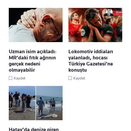
Uzman isim açıkladı:
Lokomotiv iddiaları
MR’daki fıtık ağrının
yalanladı, hocası
gerçek nedeni
Türkiye Gazetesi’ne
olmayabilir
konuştu
Kaydet
Kaydet
Hatay’da denize giren