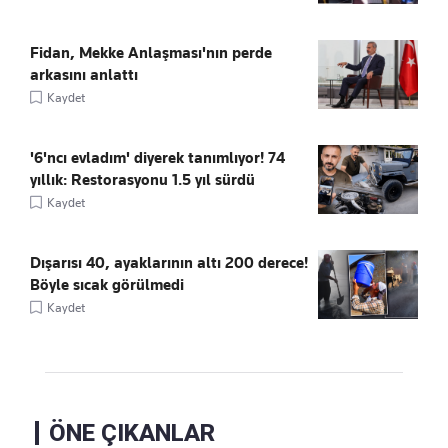
Fidan, Mekke Anlaşması'nın perde
arkasını anlattı
Kaydet
'6'ncı evladım' diyerek tanımlıyor! 74
yıllık: Restorasyonu 1.5 yıl sürdü
Kaydet
Dışarısı 40, ayaklarının altı 200 derece!
Böyle sıcak görülmedi
Kaydet
ÖNE ÇIKANLAR