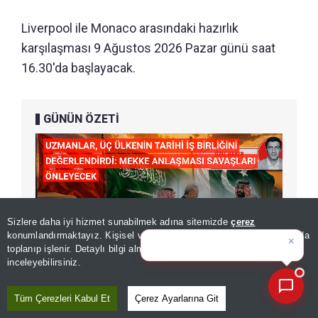
Liverpool ile Monaco arasındaki hazırlık
karşılaşması 9 Ağustos 2026 Pazar günü saat
16.30'da başlayacak.
GÜNÜN ÖZETİ
Sizlere daha iyi hizmet sunabilmek adına sitemizde
çerez
×
Bugünün öne çıkan manşetleri
konumlandırmaktayız. Kişisel verileriniz, KVKK ve GDPR kapsamında
ve gelişmeleri
toplanıp işlenir. Detaylı bilgi almak için
Aydınlatma Metnimizi
📰
Son 30 güne ait haberleri, spor gelişmelerini veya yazar yazılarını sorgulayabilirsiniz.
inceleyebilirsiniz.
Tüm Çerezleri Kabul Et
Çerez Ayarlarına Git
İLGİLİ HABERLER