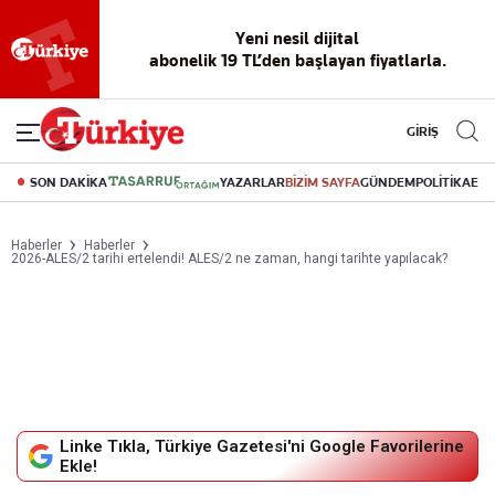
Reklamsız
56 yıllık
Akıllı haber
Eski gazeteleri
Yazarlarla
okuma
dijital arşiv
asistanı
indirme
canlı soru
deneyimi
cevap
GİRİŞ
SON DAKİKA
YAZARLAR
BİZİM SAYFA
GÜNDEM
POLİTİKA
EK
Haberler
Haberler
2026-ALES/2 tarihi ertelendi! ALES/2 ne zaman, hangi tarihte yapılacak?
Linke Tıkla, Türkiye Gazetesi'ni Google Favorilerine
Ekle!