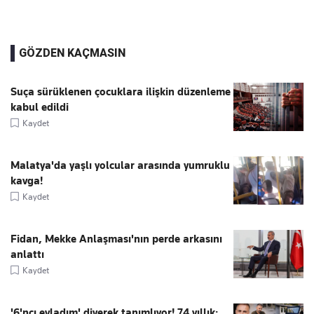
GÖZDEN KAÇMASIN
Suça sürüklenen çocuklara ilişkin düzenleme
kabul edildi
Kaydet
Malatya'da yaşlı yolcular arasında yumruklu
kavga!
Kaydet
Fidan, Mekke Anlaşması'nın perde arkasını
anlattı
Kaydet
'6'ncı evladım' diyerek tanımlıyor! 74 yıllık: