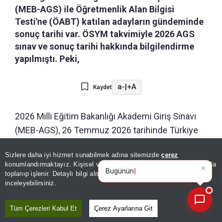
(MEB-AGS) ile Öğretmenlik Alan Bilgisi
Testi'ne (ÖABT) katılan adayların gündeminde
sonuç tarihi var. ÖSYM takvimiyle 2026 AGS
sınav ve sonuç tarihi hakkında bilgilendirme
yapılmıştı. Peki,
a-
|
+A
Kaydet
2026 Milli Eğitim Bakanlığı Akademi Giriş Sınavı
(MEB-AGS), 26 Temmuz 2026 tarihinde Türkiye
genelinde yapıldı. Sınav telaşı yerini sonuç
Sizlere daha iyi hizmet sunabilmek adına sitemizde
çerez
heyecanına bıraktı. Adaylar AGS'den alacakları
×
Günün spor, gündem ve
konumlandırmaktayız. Kişisel verileriniz, KVKK ve GDPR kapsamında
puanlarla Değerlendirmelerin tamamlanması
ekonomi geli
toplanıp işlenir. Detaylı bilgi almak için
Aydınlatma Metnimizi
📰
Son 30 güne ait haberleri, spor gelişmelerini veya yazar yazılarını sorgulayabilirsiniz.
inceleyebilirsiniz.
ardından sonuçlar adayların erişimine açılacak.
Millî Eğitim Akademisi'ne kabul edilecek adayların
Tüm Çerezleri Kabul Et
Çerez Ayarlarına Git
seçilmesinde ana kriter olacak, bu nedenyle