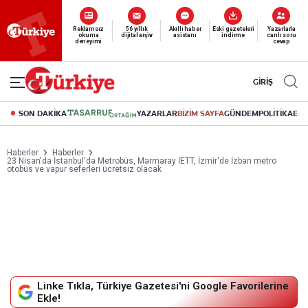
Yeni nesil dijital
abonelik 19 TL’den başlayan fiyatlarla.
GİRİŞ
SON DAKİKA
YAZARLAR
BİZİM SAYFA
GÜNDEM
POLİTİKA
EK
Haberler
Haberler
23 Nisan'da İstanbul'da Metrobüs, Marmaray İETT, İzmir'de İzban metro
otobüs ve vapur seferleri ücretsiz olacak
Linke Tıkla, Türkiye Gazetesi'ni Google Favorilerine
Ekle!