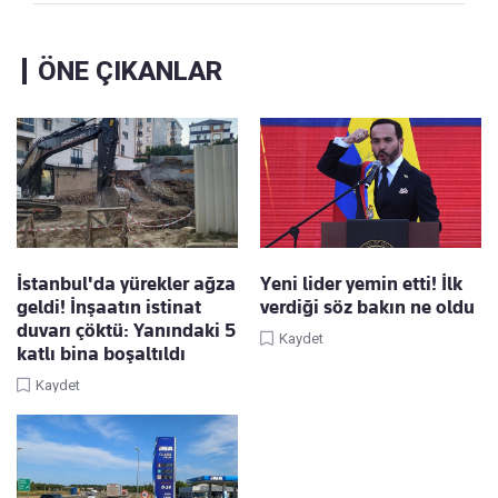
ÖNE ÇIKANLAR
İstanbul'da yürekler ağza
Yeni lider yemin etti! İlk
geldi! İnşaatın istinat
verdiği söz bakın ne oldu
duvarı çöktü: Yanındaki 5
Kaydet
katlı bina boşaltıldı
Kaydet