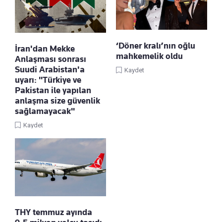
‘Döner kralı’nın oğlu
İran'dan Mekke
mahkemelik oldu
Anlaşması sonrası
Suudi Arabistan'a
Kaydet
uyarı: "Türkiye ve
Pakistan ile yapılan
anlaşma size güvenlik
sağlamayacak"
Kaydet
THY temmuz ayında