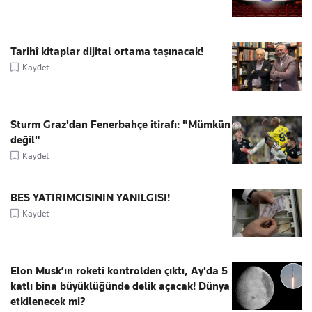
Tarihî kitaplar dijital ortama taşınacak!
Kaydet
Sturm Graz'dan Fenerbahçe itirafı: "Mümkün
değil"
Kaydet
BES YATIRIMCISININ YANILGISI!
Kaydet
Elon Musk’ın roketi kontrolden çıktı, Ay'da 5
katlı bina büyüklüğünde delik açacak! Dünya
etkilenecek mi?