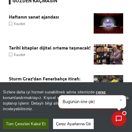
GÖZDEN KAÇMASIN
Haftanın sanat ajandası
Kaydet
Tarihî kitaplar dijital ortama taşınacak!
Kaydet
Sturm Graz'dan Fenerbahçe itirafı:
"Mümkün değil"
Sizlere daha iyi hizmet sunabilmek adına sitemizde
çerez
Kaydet
×
Bugünün öne çıkan manşetleri
konumlandırmaktayız. Kişisel verileriniz, KVKK ve GDPR kapsamında
ve gelişmeleri neler?
|
toplanıp işlenir. Detaylı bilgi almak için
Aydınlatma Metnimizi
📰
Son 30 güne ait haberleri, spor gelişmelerini veya yazar yazılarını sorgulayabilirsiniz.
inceleyebilirsiniz.
TRT ortak yapımı Venedik’te yarışacak
Kaydet
Tüm Çerezleri Kabul Et
Çerez Ayarlarına Git