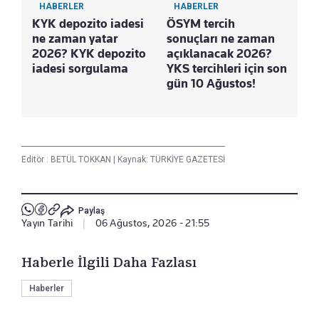
HABERLER
HABERLER
KYK depozito iadesi
ÖSYM tercih
ne zaman yatar
sonuçları ne zaman
2026? KYK depozito
açıklanacak 2026?
iadesi sorgulama
YKS tercihleri için son
gün 10 Ağustos!
Editör :
BETÜL TOKKAN
|
Kaynak: TÜRKİYE GAZETESİ
Paylaş
Yayın Tarihi
|
06 Ağustos, 2026 - 21:55
Haberle İlgili Daha Fazlası
Haberler