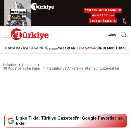
Yeni nesil dijital abonelik!
Aylık 19 TL’ den
başlayan fiyatlarla.
GİRİŞ
SON DAKİKA
YAZARLAR
BİZİM SAYFA
GÜNDEM
POLİTİKA
EK
Haberler
Haberler
30 Ağustos yollar kapalı mı? İstanbul ve Ankara’da alternatif güzergahlar
Linke Tıkla, Türkiye Gazetesi'ni Google Favorilerine
Ekle!