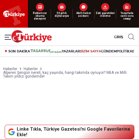
Yeni nesil dijital
abonelik 19 TL’den başlayan fiyatlarla.
GİRİŞ
SON DAKİKA
YAZARLAR
BİZİM SAYFA
GÜNDEM
POLİTİKA
EK
Haberler
Haberler
Alperen Şengün nereli, kaç yaşında, hangi takımda oynuyor? NBA ve Milli
Takım yıldızı gündemde!
Linke Tıkla, Türkiye Gazetesi'ni Google Favorilerine
Ekle!