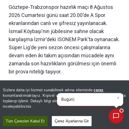
Göztepe-Trabzonspor hazırlık maçı 8 Ağustos
2026 Cumartesi günü saat 20.00'de A Spor
ekranlarından canlı ve şifresiz yayınlanacak.
İsmail Köybaşı'nın jübilesine sahne olacak
karşılaşma İzmir'deki ISONEM Park'ta oynanacak.
Süper Lig'de yeni sezon öncesi çalışmalarına
devam eden iki takım açısından mücadele aynı
zamanda son hazırlıkların görülmesi için önemli
bir prova niteliği taşıyor.
Bordo-mavili ekibin karşılaşma için belirlediği
Sizlere daha iyi hizmet sunabilmek adına sitemizde
çerez
×
kamp kadrosu da açıklandı. Kadroda Onuralp,
Günün spor, gündem ve
konumlandırmaktayız. Kişisel verileriniz, KVKK ve GDPR kapsamında
ekonomi gel
Ahmet Doğan, Erol Can, Samet, Savic, Nwaiwu,
toplanıp işlenir. Detaylı bilgi almak için
Aydınlatma Metnimizi
📰
Son 30 güne ait haberleri, spor gelişmelerini veya yazar yazılarını sorgulayabilirsiniz.
inceleyebilirsiniz.
Cenk, Pina, Mustafa, Cabral, Melih, Bouchouari,
Malinovskyi, Ozan, Muci, Aral, Saviolo, Metehan,
Tüm Çerezleri Kabul Et
Çerez Ayarlarına Git
Mitongo, Umut ve Onuachu yer aldı.