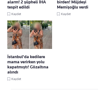
alarm! 2 şüpheli İHA
birden! Müjdeyi
tespit edildi
Memişoğlu verdi
Kaydet
Kaydet
İstanbul'da kedilere
mama verirken yolu
kapatmıştı! Gözaltına
alındı
Kaydet