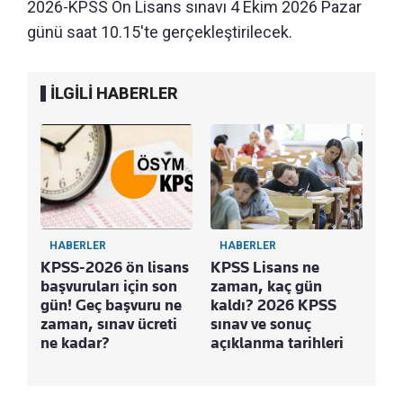
2026-KPSS Ön Lisans sınavı 4 Ekim 2026 Pazar
günü saat 10.15'te gerçekleştirilecek.
İLGİLİ HABERLER
HABERLER
HABERLER
H
KPSS-2026 ön lisans
KPSS Lisans ne
20
başvuruları için son
zaman, kaç gün
Ort
gün! Geç başvuru ne
kaldı? 2026 KPSS
ba
zaman, sınav ücreti
sınav ve sonuç
ba
ne kadar?
açıklanma tarihleri