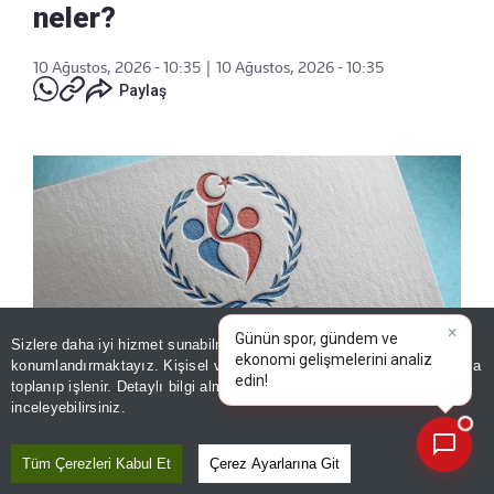
neler?
10 Ağustos, 2026 - 10:35
|
10 Ağustos, 2026 - 10:35
Paylaş
Sizlere daha iyi hizmet sunabilmek adına sitemizde
çerez
×
Günün spor, gündem ve
konumlandırmaktayız. Kişisel verileriniz, KVKK ve GDPR kapsamında
ekonomi gelişmelerini
toplanıp işlenir. Detaylı bilgi almak için
Aydınlatma Metnimizi
📰
Son 30 güne ait haberleri, spor gelişmelerini veya yazar yazılarını sorgulayabilirsiniz.
inceleyebilirsiniz.
GSB 1200 antrenör alımı başvuruları başladı! Şartları neler?
Tüm Çerezleri Kabul Et
Çerez Ayarlarına Git
Gençlik ve Spor Bakanlığı (GSB) 1200