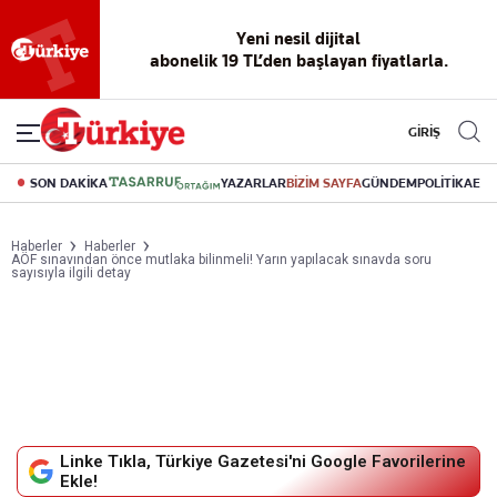
Yeni nesil dijital
Reklamsız
56 yıllık
Akıllı haber
Eski gazeteleri
Yazarlarla
dijital arşiv
asistanı
indirme
abonelik 19 TL’den başlayan fiyatlarla.
okuma deneyimi
canlı soru cevap
GİRİŞ
SON DAKİKA
YAZARLAR
BİZİM SAYFA
GÜNDEM
POLİTİKA
EK
Haberler
Haberler
AÖF sınavından önce mutlaka bilinmeli! Yarın yapılacak sınavda soru
sayısıyla ilgili detay
Linke Tıkla, Türkiye Gazetesi'ni Google Favorilerine
Ekle!