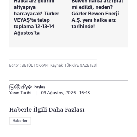
Halka arz gelirini
Bewen halka arz iptal
altyapıya
mi edildi, neden?
harcayacak! Türker
Gözler Bewen Enerji
VEYAŞ'ta talep
A.Ş. yeni halka arz
toplama 12-13-14
tarihinde!
Ağustos'ta
Editör :
BETÜL TOKKAN
|
Kaynak: TÜRKİYE GAZETESİ
Paylaş
Yayın Tarihi
|
09 Ağustos, 2026 - 16:43
Haberle İlgili Daha Fazlası
Haberler