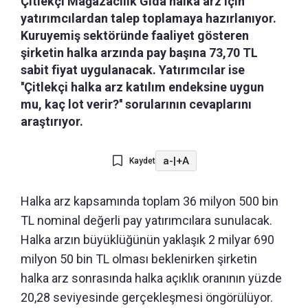
Çitlekçi Mağazacılık Gıda halka arz için
yatırımcılardan talep toplamaya hazırlanıyor.
Kuruyemiş sektöründe faaliyet gösteren
şirketin halka arzında pay başına 73,70 TL
sabit fiyat uygulanacak. Yatırımcılar ise
''Çitlekçi halka arz katılım endeksine uygun
mu, kaç lot verir?'' sorularının cevaplarını
araştırıyor.
a-
|
+A
Kaydet
Halka arz kapsamında toplam 36 milyon 500 bin
TL nominal değerli pay yatırımcılara sunulacak.
Halka arzın büyüklüğünün yaklaşık 2 milyar 690
milyon 50 bin TL olması beklenirken şirketin
halka arz sonrasında halka açıklık oranının yüzde
20,28 seviyesinde gerçekleşmesi öngörülüyor.