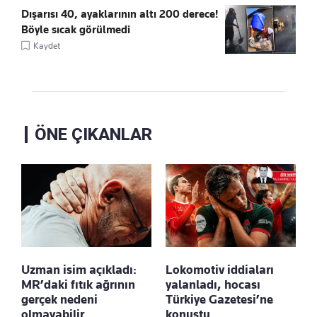
Dışarısı 40, ayaklarının altı 200 derece!
Böyle sıcak görülmedi
Kaydet
ÖNE ÇIKANLAR
Uzman isim açıkladı:
Lokomotiv iddiaları
MR’daki fıtık ağrının
yalanladı, hocası
gerçek nedeni
Türkiye Gazetesi’ne
olmayabilir
konuştu