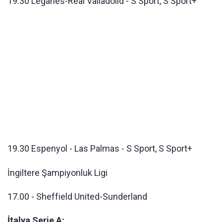
19.30 Leganes-Real Valladolid - S Sport, S Sport+
19.30 Espenyol - Las Palmas - S Sport, S Sport+
İngiltere Şampiyonluk Ligi
17.00 - Sheffield United-Sunderland
İtalya Serie A: