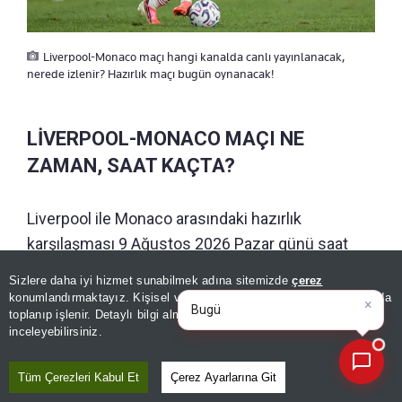
Liverpool-Monaco maçı hangi kanalda canlı yayınlanacak,
nerede izlenir? Hazırlık maçı bugün oynanacak!
LİVERPOOL-MONACO MAÇI NE
ZAMAN, SAAT KAÇTA?
Liverpool ile Monaco arasındaki hazırlık
karşılaşması 9 Ağustos 2026 Pazar günü saat
16.30'da başlayacak.
Sizlere daha iyi hizmet sunabilmek adına sitemizde
çerez
×
Bugünün öne çıkan manşetleri
konumlandırmaktayız. Kişisel verileriniz, KVKK ve GDPR kapsamında
ve gelişmeleri neler
toplanıp işlenir. Detaylı bilgi almak için
Aydınlatma Metnimizi
📰
Son 30 güne ait haberleri, spor gelişmelerini veya yazar yazılarını sorgulayabilirsiniz.
GÜNÜN ÖZETİ
inceleyebilirsiniz.
Tüm Çerezleri Kabul Et
Çerez Ayarlarına Git