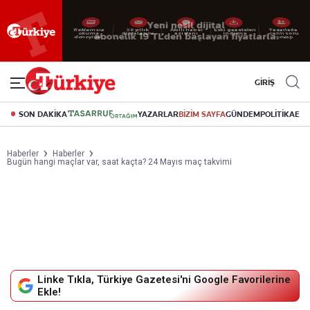
Reklamsız
56 yıllık
Akıllı haber
Eski gazeteleri
Yazarlarla
okuma
dijital arşiv
asistanı
indirme
canlı soru
deneyimi
cevap
GİRİŞ
SON DAKİKA
YAZARLAR
BİZİM SAYFA
GÜNDEM
POLİTİKA
EK
Haberler
Haberler
Bugün hangi maçlar var, saat kaçta? 24 Mayıs maç takvimi
Linke Tıkla, Türkiye Gazetesi'ni Google Favorilerine
Ekle!