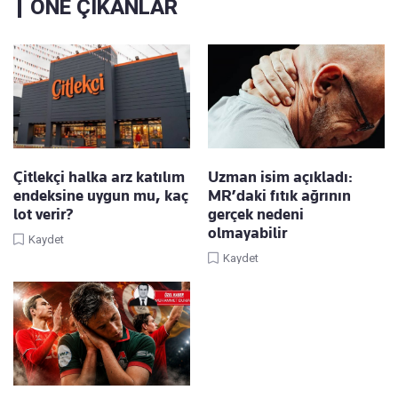
ÖNE ÇIKANLAR
Çitlekçi halka arz katılım
Uzman isim açıkladı:
endeksine uygun mu, kaç
MR’daki fıtık ağrının
lot verir?
gerçek nedeni
olmayabilir
Kaydet
Kaydet