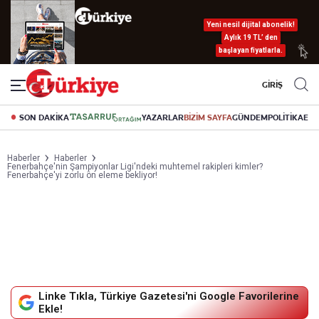
Yeni nesil dijital abonelik!
Aylık 19 TL’ den
başlayan fiyatlarla.
GİRİŞ
SON DAKİKA
YAZARLAR
BİZİM SAYFA
GÜNDEM
POLİTİKA
EK
Haberler
Haberler
Fenerbahçe'nin Şampiyonlar Ligi'ndeki muhtemel rakipleri kimler?
Fenerbahçe'yi zorlu ön eleme bekliyor!
Linke Tıkla, Türkiye Gazetesi'ni Google Favorilerine
Ekle!