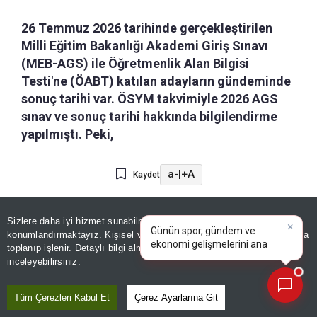
26 Temmuz 2026 tarihinde gerçekleştirilen
Milli Eğitim Bakanlığı Akademi Giriş Sınavı
(MEB-AGS) ile Öğretmenlik Alan Bilgisi
Testi'ne (ÖABT) katılan adayların gündeminde
sonuç tarihi var. ÖSYM takvimiyle 2026 AGS
sınav ve sonuç tarihi hakkında bilgilendirme
yapılmıştı. Peki,
a-
|
+A
Kaydet
×
2026 Milli Eğitim Bakanlığı Akademi Giriş Sınavı
Günün spor, gündem ve
Sizlere daha iyi hizmet sunabilmek adına sitemizde
çerez
ekonomi gelişmelerini analiz
(MEB-AGS), 26 Temmuz 2026 tarihinde Türkiye
konumlandırmaktayız. Kişisel verileriniz, KVKK ve GDPR kapsamında
edin!
|
toplanıp işlenir. Detaylı bilgi almak için
Aydınlatma Metnimizi
genelinde yapıldı. Sınav telaşı yerini sonuç
📰
Son 30 güne ait haberleri, spor gelişmelerini veya yazar yazılarını sorgulayabilirsiniz.
inceleyebilirsiniz.
heyecanına bıraktı. Adaylar AGS'den alacakları
puanlarla Değerlendirmelerin tamamlanması
Tüm Çerezleri Kabul Et
Çerez Ayarlarına Git
ardından sonuçlar adayların erişimine açılacak.