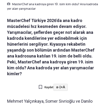
MasterChef ana kadroya giren 19. isim kim oldu? Ana kadroda
yer alan yarışmacılar
MasterChef Türkiye 2026'da ana kadro
mücadelesi hız kesmeden devam ediyor.
Yarışmacılar, şeflerden geçer not alarak ana
kadroda kendilerine yer edinebilmek için
hünerlerini sergiliyor. Kıyasıya rekabetin
yaşandığı son bölümün ardından MasterChef
ana kadrosuna katılan 19. isim de belli oldu.
Peki, MasterChef ana kadroya giren 19. isim
kim oldu? Ana kadroda yer alan yarışmacılar
kimler?
a-
|
+A
Kaydet
Mehmet Yalçınkaya, Somer Sivrioğlu ve Danilo