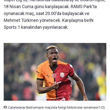
18 Nisan Cuma günü karşılaşacak. RAMS Park'ta
oynanacak maç, saat 20.00'da başlayacak ve
Mehmet Türkmen yönetecek. Karşılaşma beIN
Sports 1 kanalından yayınlanacak.
Galatasaray Bodrumspor maçında hangi futbolcular oynamıyor? GS