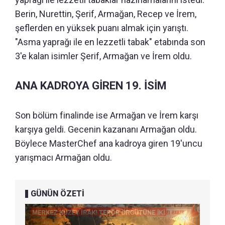
Berin, Nurettin, Şerif, Armağan, Recep ve İrem,
şeflerden en yüksek puanı almak için yarıştı.
"Asma yaprağı ile en lezzetli tabak" etabında son
3'e kalan isimler Şerif, Armağan ve İrem oldu.
ANA KADROYA GİREN 19. İSİM
Son bölüm finalinde ise Armağan ve İrem karşı
karşıya geldi. Gecenin kazananı Armağan oldu.
Böylece MasterChef ana kadroya giren 19'uncu
yarışmacı Armağan oldu.
GÜNÜN ÖZETİ