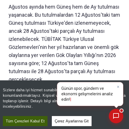
Ağustos ayında hem Güneş hem de Ay tutulması
yaşanacak. Bu tutulmalardan 12 Ağustos'taki tam
Güneş tutulması Türkiye'den izlenemeyecek,
ancak 28 Ağustos'taki parçalı Ay tutulması
izlenebilecek. TÜBİTAK Türkiye Ulusal
Gözlemevleri'nin her yıl hazırlanan ve önemli gök
olaylarına yer verilen Gök Olayları Yıllığı'nın 2026
sayısına göre; 12 Ağustos'ta tam Güneş
tutulması ile 28 Ağustos'ta parçalı Ay tutulması
gerçekleşecek.
×
Günün spor, gündem ve
Sizlere daha iyi hizmet sunabilmek adına sitemizde
çerez
ekonomi gelişmelerini analiz
konumlandırmaktayız. Kişisel verileriniz, KVKK ve GDPR kapsamında
edin
toplanıp işlenir. Detaylı bilgi almak için
Aydınlatma Metnimizi
📰
Son 30 güne ait haberleri, spor gelişmelerini veya yazar yazılarını sorgulayabilirsiniz.
inceleyebilirsiniz.
Tüm Çerezleri Kabul Et
Çerez Ayarlarına Git