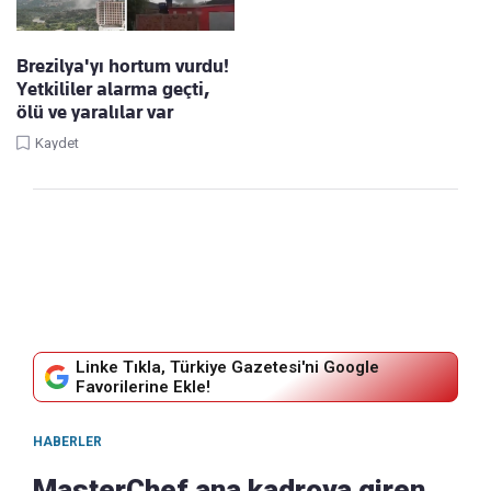
Brezilya'yı hortum vurdu!
Yetkililer alarma geçti,
ölü ve yaralılar var
Kaydet
Linke Tıkla, Türkiye Gazetesi'ni Google
Favorilerine Ekle!
HABERLER
MasterChef ana kadroya giren