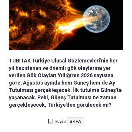
TÜBİTAK Türkiye Ulusal Gözlemevleri'nin her
yıl hazırlanan ve önemli gök olaylarına yer
verilen Gök Olayları Yıllığı'nın 2026 sayısına
göre; Ağustos ayında hem Güneş hem de Ay
Tutulması gerçekleşecek. İlk tutulma Güneş'te
yaşanacak. Peki, Güneş Tutulması ne zaman
gerçekleşecek, Türkiye'den görülecek mi?
a-
|
+A
Kaydet