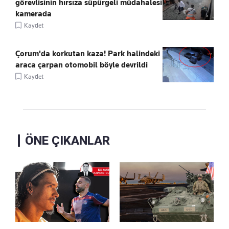
görevlisinin hırsıza süpürgeli müdahalesi
kamerada
Kaydet
Çorum'da korkutan kaza! Park halindeki
araca çarpan otomobil böyle devrildi
Kaydet
ÖNE ÇIKANLAR