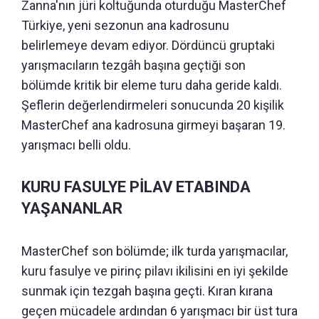
Zanna'nın jüri koltuğunda oturduğu MasterChef
Türkiye, yeni sezonun ana kadrosunu
belirlemeye devam ediyor. Dördüncü gruptaki
yarışmacıların tezgâh başına geçtiği son
bölümde kritik bir eleme turu daha geride kaldı.
Şeflerin değerlendirmeleri sonucunda 20 kişilik
MasterChef ana kadrosuna girmeyi başaran 19.
yarışmacı belli oldu.
KURU FASULYE PİLAV ETABINDA
YAŞANANLAR
MasterChef son bölümde; ilk turda yarışmacılar,
kuru fasulye ve pirinç pilavı ikilisini en iyi şekilde
sunmak için tezgah başına geçti. Kıran kırana
geçen mücadele ardından 6 yarışmacı bir üst tura