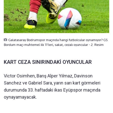
Galatasaray Bodrumspor maçında hangi futbolcular oynamıyor? GS
Bordum maçı muhtemel ilk 11'leri, sakat, cezalı oyuncular - 2. Resim
KART CEZA SINIRINDAKİ OYUNCULAR
Victor Osimhen, Barış Alper Yılmaz, Davinson
Sanchez ve Gabriel Sara, yarın sarı kart görmeleri
durumunda 33. haftadaki ikas Eyüpspor maçında
oynayamayacak.