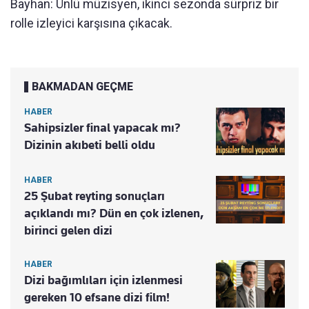
Bayhan: Ünlü müzisyen, ikinci sezonda sürpriz bir
rolle izleyici karşısına çıkacak.
BAKMADAN GEÇME
HABER
Sahipsizler final yapacak mı?
Dizinin akıbeti belli oldu
HABER
25 Şubat reyting sonuçları
açıklandı mı? Dün en çok izlenen,
birinci gelen dizi
HABER
Dizi bağımlıları için izlenmesi
gereken 10 efsane dizi film!