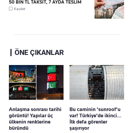
50 BİN TL TAKSİT, 7 AYDA TESLİM
Kaydet
ÖNE ÇIKANLAR
Anlaşma sonrası tarihi
Bu caminin 'sunroof'u
görüntü! Yapılar üç
var! Türkiye'de ikinci...
ülkenin renklerine
İlk defa görenler
büründü
şaşırıyor