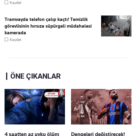
Kaydet
Tramvayda telefon çalıp kaçtı! Temizlik
görevlisinin hırsıza süpürgeli müdahalesi
kamerada
Kaydet
ÖNE ÇIKANLAR
4 saatten az uyku ölüm
Dengeleri değiştirecek!