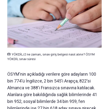
YÖKDİL/2 ne zaman, sınav giriş belgesi nasıl alınır? ÖSYM
YÖKDİL sınav süresi
ÖSYM'nin açıkladığı verilere göre adayların 100
bin 774'ü İngilizce, 2 bin 545'i Arapça, 822'si
Almanca ve 388'i Fransızca sınavına katılacak.
Alanlara göre bakıldığında sağlık bilimlerinde 41
bin 952, sosyal bilimlerde 34 bin 959, fen
bilimlerinde ise 27 bin 618 aday sınava girecek.