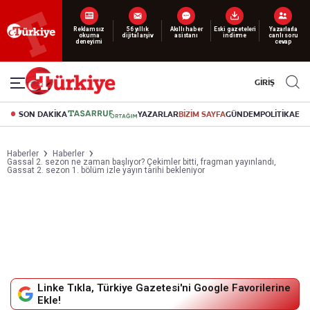
Yeni nesil dijital
abonelik 19 TL’den başlayan fiyatlarla.
GİRİŞ
SON DAKİKA
YAZARLAR
BİZİM SAYFA
GÜNDEM
POLİTİKA
EK
Haberler
Haberler
Gassal 2. sezon ne zaman başlıyor? Çekimler bitti, fragman yayınlandı,
Gassat 2. sezon 1. bölüm izle yayın tarihi bekleniyor
Linke Tıkla, Türkiye Gazetesi'ni Google Favorilerine
Ekle!