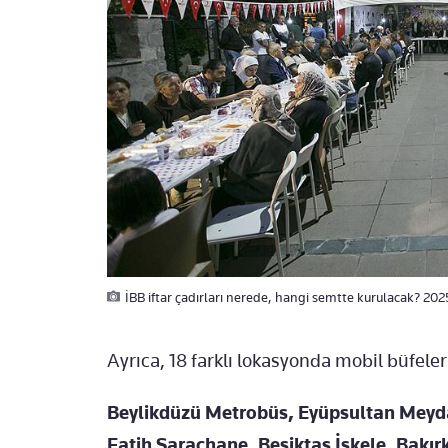
İBB iftar çadırları nerede, hangi semtte kurulacak? 20
Ayrıca, 18 farklı lokasyonda mobil büfele
Beylikdüzü Metrobüs, Eyüpsultan Meyda
Fatih Saraçhane, Beşiktaş İskele, Bakı