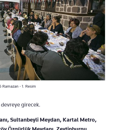
25 Ramazan - 1. Resim
r devreye girecek.
nı, Sultanbeyli Meydan, Kartal Metro,
rköy Özgürlük Meydanı, Zeytinburnu