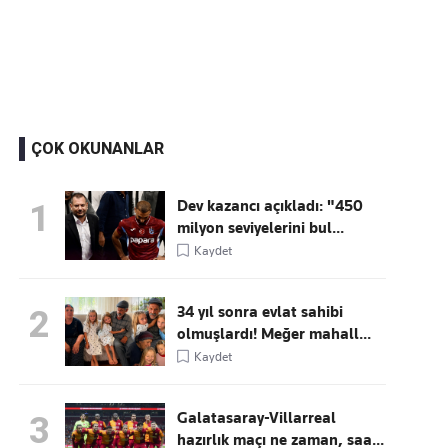
Kaçırmayın
Ücretsiz üye olun, gündemi
şekillendiren gelişmeleri önce siz duyun
ÇOK OKUNANLAR
Dev kazancı açıkladı: "450
1
milyon seviyelerini bul...
Kaydet
34 yıl sonra evlat sahibi
2
olmuşlardı! Meğer mahall...
Kaydet
Galatasaray-Villarreal
3
hazırlık maçı ne zaman, saa...