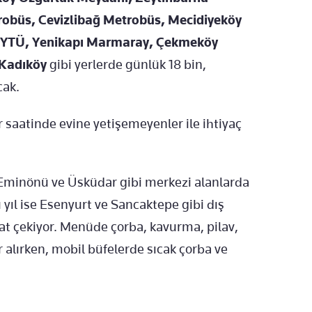
robüs, Cevizlibağ Metrobüs, Mecidiyeköy
 YTÜ, Yenikapı Marmaray, Çekmeköy
 Kadıköy
gibi yerlerde günlük 18 bin,
cak.
ar saatinde evine yetişemeyenler ile ihtiyaç
 Eminönü ve Üsküdar gibi merkezi alanlarda
yıl ise Esenyurt ve Sancaktepe gibi dış
kat çekiyor. Menüde çorba, kavurma, pilav,
yer alırken, mobil büfelerde sıcak çorba ve