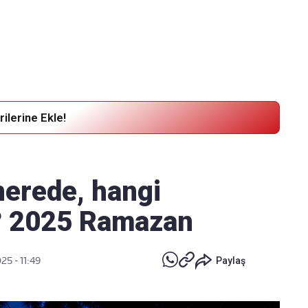
Haber Verin
Editör masamıza bilgi ve materyal
göndermek için
tıklayın
ilerine Ekle!
 nerede, hangi
? 2025 Ramazan
25 - 11:49
Paylaş