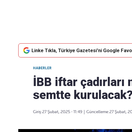
Takip Edin
Favori mecralarınızda haber
akışımıza ulaşın
Linke Tıkla, Türkiye Gazetesi'ni Google Favor
HABERLER
İBB iftar çadırları
semtte kurulacak
Giriş:
27 Şubat, 2025 - 11:49
|
Güncelleme:
27 Şubat, 20