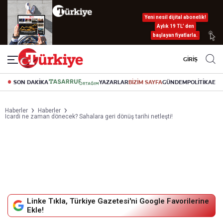
Yeni nesil dijital abonelik!
Aylık 19 TL’ den
başlayan fiyatlarla.
GİRİŞ
SON DAKİKA
YAZARLAR
BİZİM SAYFA
GÜNDEM
POLİTİKA
EK
Haberler
Haberler
Icardi ne zaman dönecek? Sahalara geri dönüş tarihi netleşti!
Linke Tıkla, Türkiye Gazetesi'ni Google Favorilerine
Ekle!