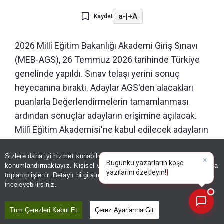
a-
|
+A
Kaydet
2026 Milli Eğitim Bakanlığı Akademi Giriş Sınavı
(MEB-AGS), 26 Temmuz 2026 tarihinde Türkiye
genelinde yapıldı. Sınav telaşı yerini sonuç
heyecanına bıraktı. Adaylar AGS'den alacakları
puanlarla Değerlendirmelerin tamamlanması
ardından sonuçlar adayların erişimine açılacak.
Millî Eğitim Akademisi'ne kabul edilecek adayların
seçilmesinde ana kriter olacak, bu nedenyle
Sizlere daha iyi hizmet sunabilmek adına sitemizde
çerez
adaylar merakla sonuç duyurusunu bekliyor.
konumlandırmaktayız. Kişisel verileriniz, KVKK ve GDPR kapsamında
×
Bugünk
|
toplanıp işlenir. Detaylı bilgi almak için
Aydınlatma Metnimizi
📰
Son 30 güne ait haberleri, spor gelişmelerini veya yazar yazılarını sorgulayabilirsiniz.
inceleyebilirsiniz.
Tüm Çerezleri Kabul Et
Çerez Ayarlarına Git