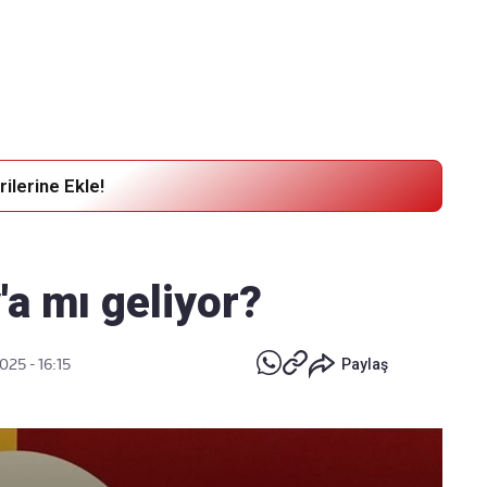
Haber Verin
Editör masamıza bilgi ve materyal göndermek için
tıklayın
ilerine Ekle!
a mı geliyor?
025 - 16:15
Paylaş