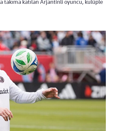
a takıma katılan Arjantinli oyuncu, kulüple