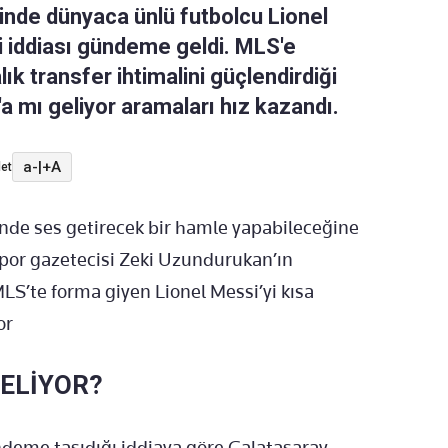
inde dünyaca ünlü futbolcu Lionel
i iddiası gündeme geldi. MLS'e
ık transfer ihtimalini güçlendirdiği
 mı geliyor aramaları hız kazandı.
a-
|
+A
et
inde ses getirecek bir hamle yapabileceğine
Spor gazetecisi Zeki Uzundurukan’ın
 MLS’te forma giyen Lionel Messi’yi kısa
or
GELİYOR?
deme taşıdığı iddiaya göre Galatasaray,