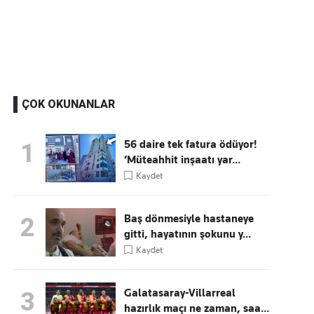
Kaçırmayın
Ücretsiz üye olun, gündemi şekillendiren gelişmeleri önce siz duyun
ÇOK OKUNANLAR
56 daire tek fatura ödüyor!
1
‘Müteahhit inşaatı yar...
Kaydet
Baş dönmesiyle hastaneye
2
gitti, hayatının şokunu y...
Kaydet
Galatasaray-Villarreal
3
hazırlık maçı ne zaman, saa...