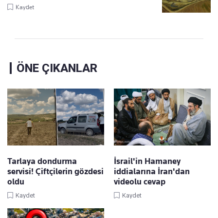
Kaydet
ÖNE ÇIKANLAR
Tarlaya dondurma
İsrail'in Hamaney
servisi! Çiftçilerin gözdesi
iddialarına İran'dan
oldu
videolu cevap
Kaydet
Kaydet