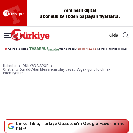
Yeni nesil dijital
abonelik 19 TL’den başlayan fiyatlarla.
GİRİŞ
SON DAKİKA
YAZARLAR
BİZİM SAYFA
GÜNDEM
POLİTİKA
EK
Haberler
DÜNYADA SPOR
Cristiano Ronaldo'dan Messi için olay cevap: Alçak gönüllü olmak
istemiyorum
Linke Tıkla, Türkiye Gazetesi'ni Google Favorilerine
Ekle!