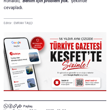
Ronaldo,
"Benim için problem yok."
şeklinde
cevapladı.
Editör :
EMRAH TAŞÇI
Paylaş