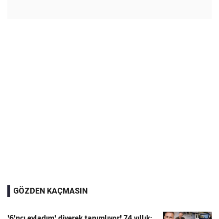
GÖZDEN KAÇMASIN
'6'ncı evladım' diyerek tanımlıyor! 74 yıllık: