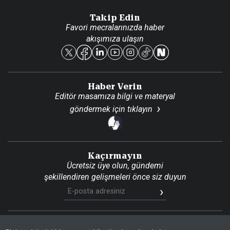
Danışma Telefonları
Takip Edin
Favori mecralarınızda haber
Yasal
akışımıza ulaşın
Reklam Ver
Haber Verin
Editör masamıza bilgi ve materyal
göndermek için
tıklayın
Kaçırmayın
Ücretsiz üye olun, gündemi
şekillendiren gelişmeleri önce siz duyun
Son Dakika
Site Haritası
RSS
KVKK Aydınlatma Metni