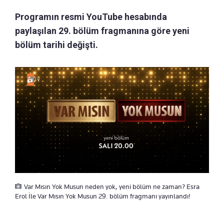
Programın resmi YouTube hesabında
paylaşılan 29. bölüm fragmanına göre yeni
bölüm tarihi değişti.
Var Mısın Yok Musun neden yok, yeni bölüm ne zaman? Esra
Erol İle Var Mısın Yok Musun 29. bölüm fragmanı yayınlandı!