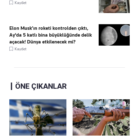
Kaydet
Elon Musk’ın roketi kontrolden çıktı,
Ay'da 5 katlı bina büyüklüğünde delik
açacak! Dünya etkilenecek mi?
Kaydet
ÖNE ÇIKANLAR