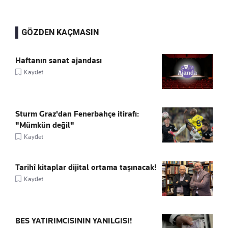
GÖZDEN KAÇMASIN
Haftanın sanat ajandası
Kaydet
Sturm Graz'dan Fenerbahçe itirafı:
"Mümkün değil"
Kaydet
Tarihî kitaplar dijital ortama taşınacak!
Kaydet
BES YATIRIMCISININ YANILGISI!