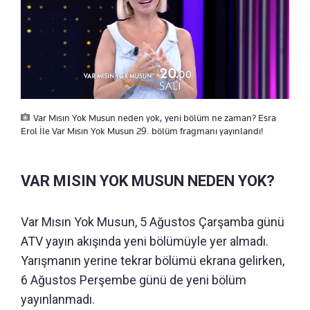
Var Mısın Yok Musun neden yok, yeni bölüm ne zaman? Esra
Erol İle Var Mısın Yok Musun 29. bölüm fragmanı yayınlandı!
VAR MISIN YOK MUSUN NEDEN YOK?
Var Mısın Yok Musun, 5 Ağustos Çarşamba günü
ATV yayın akışında yeni bölümüyle yer almadı.
Yarışmanın yerine tekrar bölümü ekrana gelirken,
6 Ağustos Perşembe günü de yeni bölüm
yayınlanmadı.