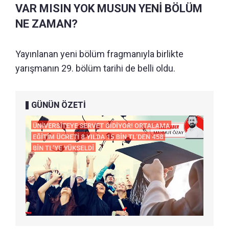
VAR MISIN YOK MUSUN YENİ BÖLÜM
NE ZAMAN?
Yayınlanan yeni bölüm fragmanıyla birlikte
yarışmanın 29. bölüm tarihi de belli oldu.
GÜNÜN ÖZETİ