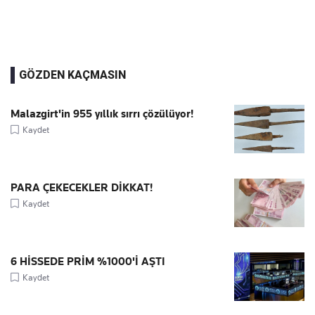
GÖZDEN KAÇMASIN
Malazgirt'in 955 yıllık sırrı çözülüyor!
Kaydet
PARA ÇEKECEKLER DİKKAT!
Kaydet
6 HİSSEDE PRİM %1000'İ AŞTI
Kaydet