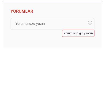
YORUMLAR
Yorum için giriş yapın