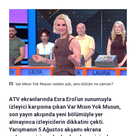
Var Mısın Yok Musun neden yok, yeni bölüm ne zaman?
ATV ekranlarında Esra Erol'un sunumuyla
izleyici karşısına çıkan Var Mısın Yok Musun,
son yayın akışında yeni bölümüyle yer
almayınca izleyicilerin dikkatini çekti.
Yarışmanın 5 Ağustos akşamı ekrana