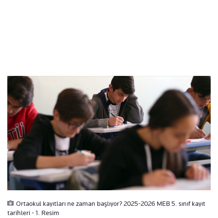
Ortaokul kayıtları ne zaman başlıyor? 2025-2026 MEB 5. sınıf kayıt
tarihleri - 1. Resim