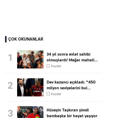
Kaçırmayın
Ücretsiz üye olun, gündemi
şekillendiren gelişmeleri önce siz duyun
ÇOK OKUNANLAR
34 yıl sonra evlat sahibi
1
olmuşlardı! Meğer mahall...
Kaydet
Dev kazancı açıkladı: "450
2
milyon seviyelerini bul...
Kaydet
Hüseyin Taşkıran şimdi
3
bambaşka bir hayat yaşıyor