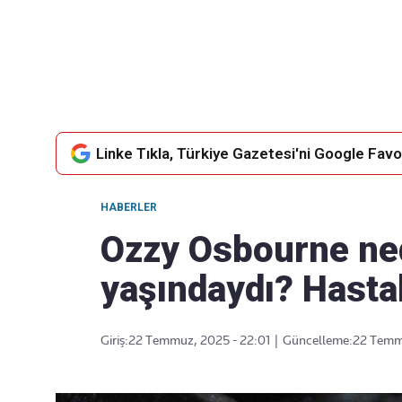
Takip Edin
Favori mecralarınızda haber
akışımıza ulaşın
Linke Tıkla, Türkiye Gazetesi'ni Google Favor
HABERLER
Ozzy Osbourne ned
yaşındaydı? Hastal
Giriş:
22 Temmuz, 2025 - 22:01
|
Güncelleme:
22 Temmu