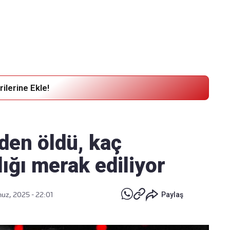
Haber Verin
Editör masamıza bilgi ve materyal
göndermek için
tıklayın
ilerine Ekle!
en öldü, kaç
ığı merak ediliyor
z, 2025 - 22:01
Paylaş