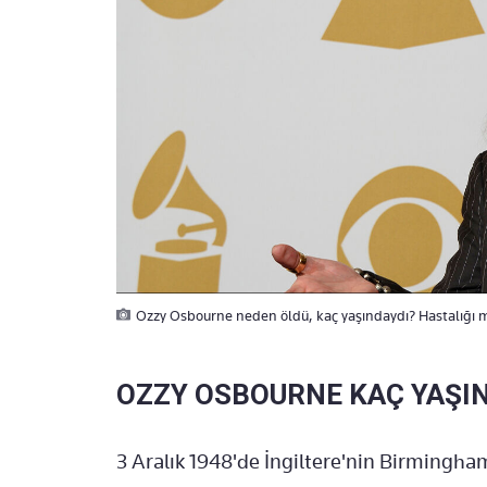
Ozzy Osbourne neden öldü, kaç yaşındaydı? Hastalığı me
OZZY OSBOURNE KAÇ YAŞI
3 Aralık 1948'de İngiltere'nin Birming