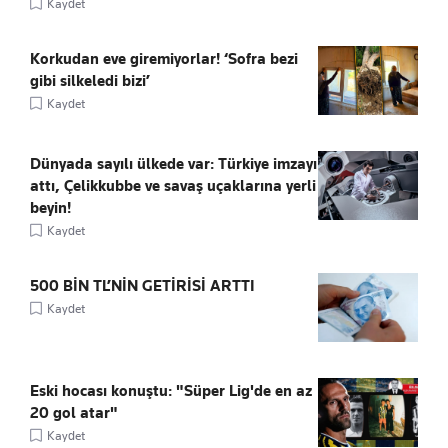
Kaydet
Korkudan eve giremiyorlar! ‘Sofra bezi
gibi silkeledi bizi’
Kaydet
Dünyada sayılı ülkede var: Türkiye imzayı
attı, Çelikkubbe ve savaş uçaklarına yerli
beyin!
Kaydet
500 BİN TL’NİN GETİRİSİ ARTTI
Kaydet
Eski hocası konuştu: "Süper Lig'de en az
20 gol atar"
Kaydet