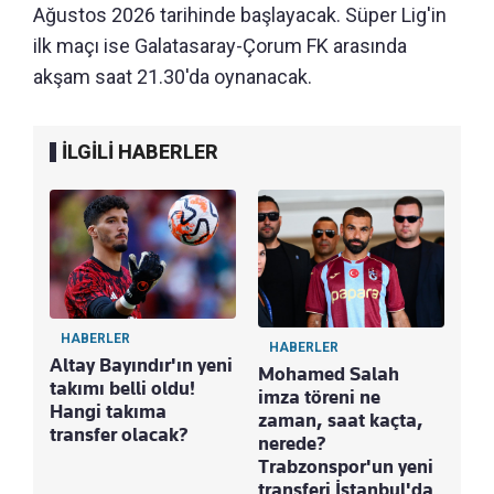
Ağustos 2026 tarihinde başlayacak. Süper Lig'in
ilk maçı ise Galatasaray-Çorum FK arasında
akşam saat 21.30'da oynanacak.
İLGİLİ HABERLER
HABERLER
HABERLER
Altay Bayındır'ın yeni
Mohamed Salah
takımı belli oldu!
imza töreni ne
Hangi takıma
zaman, saat kaçta,
transfer olacak?
nerede?
Trabzonspor'un yeni
transferi İstanbul'da