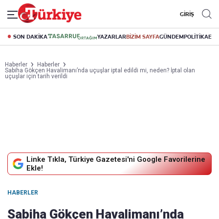
GİRİŞ
SON DAKİKA
YAZARLAR
BİZİM SAYFA
GÜNDEM
POLİTİKA
EK
Haberler
Haberler
Sabiha Gökçen Havalimanı’nda uçuşlar iptal edildi mi, neden? İptal olan
uçuşlar için tarih verildi
Linke Tıkla, Türkiye Gazetesi'ni Google Favorilerine
Ekle!
HABERLER
Sabiha Gökçen Havalimanı’nda