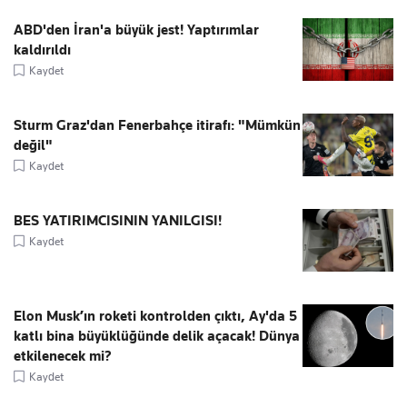
ABD'den İran'a büyük jest! Yaptırımlar
kaldırıldı
Kaydet
Sturm Graz'dan Fenerbahçe itirafı: "Mümkün
değil"
Kaydet
BES YATIRIMCISININ YANILGISI!
Kaydet
Elon Musk’ın roketi kontrolden çıktı, Ay'da 5
katlı bina büyüklüğünde delik açacak! Dünya
etkilenecek mi?
Kaydet