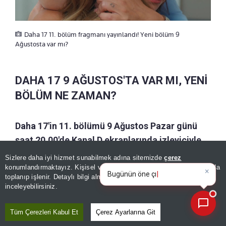
Daha 17 11. bölüm fragmanı yayınlandı! Yeni bölüm 9
Ağustosta var mı?
DAHA 17 9 AĞUSTOS'TA VAR MI, YENİ
BÖLÜM NE ZAMAN?
Daha 17'in 11. bölümü 9 Ağustos Pazar günü
saat 20.00'de Kanal D ekranlarında izleyiciyle
buluşacak.
Sizlere daha iyi hizmet sunabilmek adına sitemizde
çerez
×
Bugünün öne çıkan manşetleri
konumlandırmaktayız. Kişisel verileriniz, KVKK ve GDPR kapsamında
ve gelişmeleri nele
toplanıp işlenir. Detaylı bilgi almak için
Aydınlatma Metnimizi
📰
Son 30 güne ait haberleri, spor gelişmelerini veya yazar yazılarını sorgulayabilirsiniz.
inceleyebilirsiniz.
Tüm Çerezleri Kabul Et
Çerez Ayarlarına Git