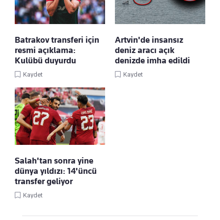
Batrakov transferi için
Artvin'de insansız
resmi açıklama:
deniz aracı açık
Kulübü duyurdu
denizde imha edildi
Kaydet
Kaydet
Salah'tan sonra yine
dünya yıldızı: 14'üncü
transfer geliyor
Kaydet