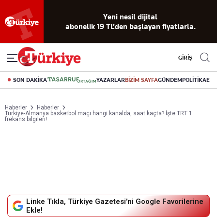
Reklamsız
56 yıllık
Akıllı haber
Eski gazeteleri
Yazarlarla
okuma
dijital arşiv
asistanı
indirme
canlı soru
deneyimi
cevap
GİRİŞ
SON DAKİKA
YAZARLAR
BİZİM SAYFA
GÜNDEM
POLİTİKA
EK
Haberler
Haberler
Türkiye-Almanya basketbol maçı hangi kanalda, saat kaçta? İşte TRT 1
frekans bilgileri!
Linke Tıkla, Türkiye Gazetesi'ni Google Favorilerine
Ekle!