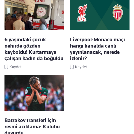
6 yaşındaki çocuk
Liverpool-Monaco maçı
nehirde gözden
hangi kanalda canlı
kayboldu! Kurtarmaya
yayınlanacak, nerede
çalışan kadın da boğuldu
izlenir?
Kaydet
Kaydet
Batrakov transferi için
resmi açıklama: Kulübü
duyurdu