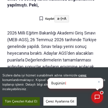
yapılmıştı. Peki,
a-
|
+A
Kaydet
2026 Milli Eğitim Bakanlığı Akademi Giriş Sınavı
(MEB-AGS), 26 Temmuz 2026 tarihinde Türkiye
genelinde yapıldı. Sınav telaşı yerini sonuç
heyecanına bıraktı. Adaylar AGS'den alacakları
puanlarla Değerlendirmelerin tamamlanması
ardından sonuçlar adayların erişimine açılacak.
Millî Eğitim Akademisi'ne kabul edilecek adayların
Sizlere daha iyi hizmet sunabilmek adına sitemizde
çerez
×
Günün spor, gündem ve
seçilmesinde ana kriter olacak, bu nedenyle
konumlandırmaktayız. Kişisel verileriniz, KVKK ve GDPR kapsamında
ekonomi gel
toplanıp işlenir. Detaylı bilgi almak için
Aydınlatma Metnimizi
adaylar merakla sonuç duyurusunu bekliyor.
📰
Son 30 güne ait haberleri, spor gelişmelerini veya yazar yazılarını sorgulayabilirsiniz.
inceleyebilirsiniz.
Tüm Çerezleri Kabul Et
Çerez Ayarlarına Git