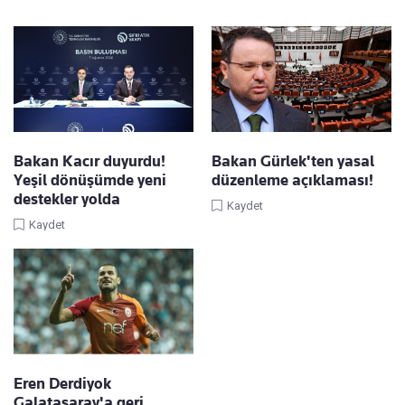
Bakan Kacır duyurdu!
Bakan Gürlek'ten yasal
Yeşil dönüşümde yeni
düzenleme açıklaması!
destekler yolda
Kaydet
Kaydet
Eren Derdiyok
Galatasaray'a geri