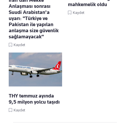
İran'dan Mekke
mahkemelik oldu
Anlaşması sonrası
Suudi Arabistan'a
Kaydet
uyarı: "Türkiye ve
Pakistan ile yapılan
anlaşma size güvenlik
sağlamayacak"
Kaydet
THY temmuz ayında
9,5 milyon yolcu taşıdı
Kaydet