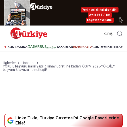
Yeni nesil dijital abonelik!
Aylık 19 TL’ den
başlayan fiyatlarla.
GİRİŞ
SON DAKİKA
YAZARLAR
BİZİM SAYFA
GÜNDEM
POLİTİKA
EK
Haberler
Haberler
YÖKDİL başvuru nasıl yapılır, sınav ücreti ne kadar? ÖSYM 2025-YÖKDİL/1
başvuru kılavuzu ile netleşti!
Linke Tıkla, Türkiye Gazetesi'ni Google Favorilerine
Ekle!