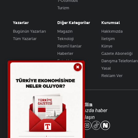
T-Otomobil
Turizm
Yazarlar
Diğer Kategoriler
Kurumsal
Bugünün Yazarları
Magazin
Hakkımızda
Tüm Yazarlar
Teknoloji
İletişim
Resmî Ilanlar
Künye
Haberler
Gazete Aboneliği
Foto Haber
Danışma Telefonları
✖
Video Galeri
Yasal
Reklam Ver
Takip Edin
Favori mecralarınızda haber
akışımıza ulaşın