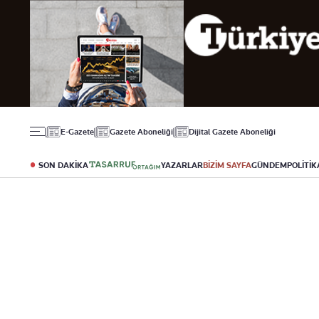
Gündem
Ekonomi
Spor
Politika
Borsa
Futbol
Eğitim
Altın
Puan Durumu
Döviz
Fikstür
Hisse Senedi
Şampiyonlar Ligi
Kripto Para
Avrupa Ligi
Emlak
Basketbol
E-Gazete
Gazete Aboneliği
Dijital Gazete Aboneliği
T-Otomobil
Turizm
SON DAKİKA
YAZARLAR
BİZİM SAYFA
GÜNDEM
POLİTİK
Yazarlar
Diğer Kategoriler
Kurumsal
Bugünün Yazarları
Magazin
Hakkımızda
Tüm Yazarlar
Teknoloji
İletişim
Resmî Ilanlar
Künye
Haberler
Gazete Aboneliği
Foto Haber
Danışma Telefonları
Video Galeri
Yasal
Reklam Ver