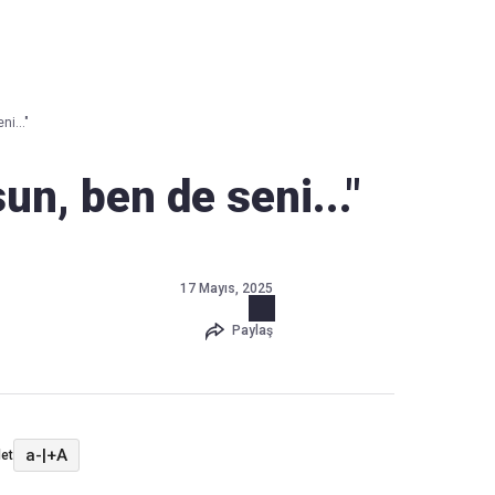
Haber Verin
Editör masamıza bilgi ve materyal
i..."
göndermek için
tıklayın
un, ben de seni..."
17 Mayıs, 2025
Paylaş
a-
|
+A
et