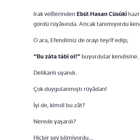
Irak velîlerinden
Ebül Hasan Cüsûkî
hazr
gördü rüyâsında. Ancak tanımıyordu kend
O ara, Efendimiz de orayı teşrîf edip;
“Bu zâta tâbi ol!”
buyurdular kendisine.
Delikanlı uyandı.
Çok duygulanmıştı rüyâdan!
İyi de, kimdi bu zât?
Nerede yaşardı?
Hiçbir şey bilmiyordu...