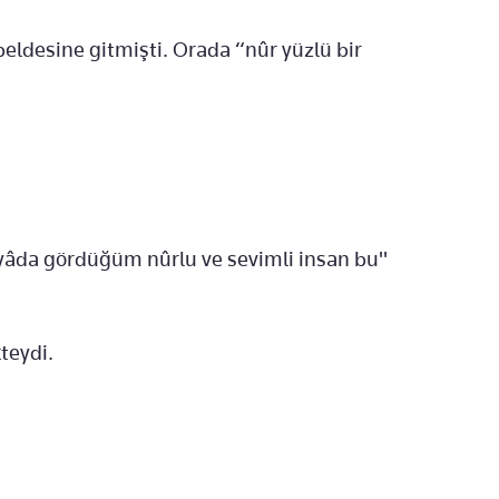
 beldesine gitmişti. Orada “nûr yüzlü bir
üyâda gördüğüm nûrlu ve sevimli insan bu"
teydi.