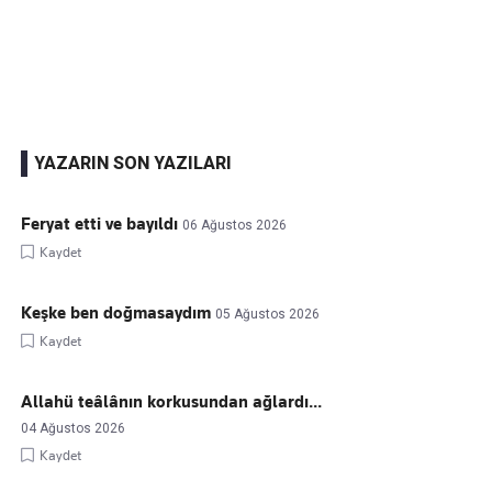
Kaçırmayın
Ücretsiz üye olun, gündemi
şekillendiren gelişmeleri önce siz duyun
YAZARIN SON YAZILARI
Feryat etti ve bayıldı
06 Ağustos 2026
Kaydet
Keşke ben doğmasaydım
05 Ağustos 2026
Kaydet
Allahü teâlânın korkusundan ağlardı...
04 Ağustos 2026
Kaydet