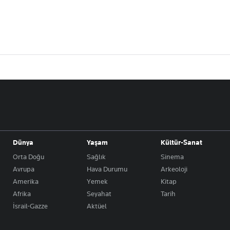
Dünya
Yaşam
Kültür-Sanat
Orta Doğu
Sağlık
Sinema
Avrupa
Hava Durumu
Arkeoloji
Amerika
Yemek
Kitap
Afrika
Seyahat
Tarih
İsrail-Gazze
Aktüel