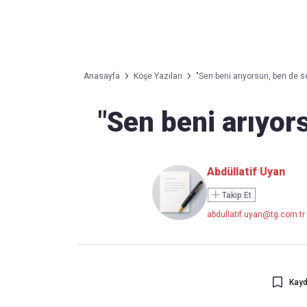
Takip Edin
Favori mecralarınızda haber
Anasayfa
Köşe Yazıları
"Sen beni arıyorsun, ben de sen
akışımıza ulaşın
"Sen beni arıyors
Abdüllatif Uyan
Takip Et
abdullatif.uyan@tg.com.tr
Kayd