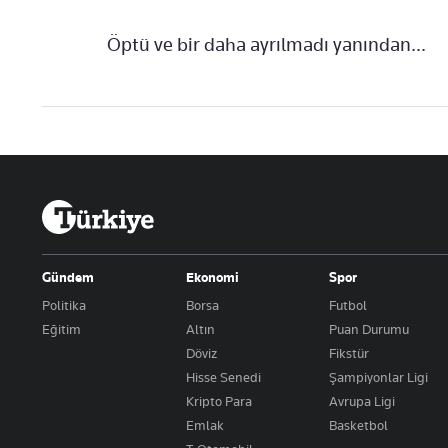
Öptü ve bir daha ayrılmadı yanından...
Gündem
Ekonomi
Spor
Politika
Borsa
Futbol
Eğitim
Altın
Puan Durumu
Döviz
Fikstür
Hisse Senedi
Şampiyonlar Ligi
Kripto Para
Avrupa Ligi
Emlak
Basketbol