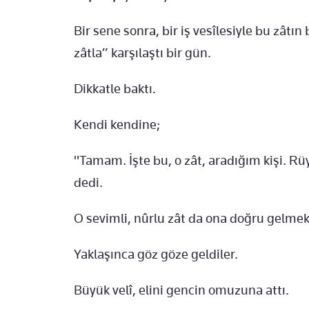
Bir sene sonra, bir iş vesîlesiyle bu zâtın
zâtla” karşılaştı bir gün.
Dikkatle baktı.
Kendi kendine;
"Tamam. İşte bu, o zât, aradığım kişi. R
dedi.
O sevimli, nûrlu zât da ona doğru gelmek
Yaklaşınca göz göze geldiler.
Büyük velî, elini gencin omuzuna attı.