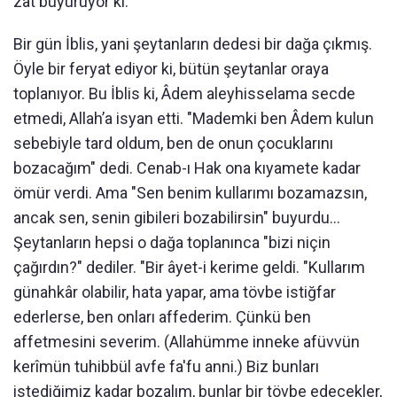
zat buyuruyor ki:
Bir gün İblis, yani şeytanların dedesi bir dağa çıkmış.
Öyle bir feryat ediyor ki, bütün şeytanlar oraya
toplanıyor. Bu İblis ki, Âdem aleyhisselama secde
etmedi, Allah’a isyan etti. "Mademki ben Âdem kulun
sebebiyle tard oldum, ben de onun çocuklarını
bozacağım" dedi. Cenab-ı Hak ona kıyamete kadar
ömür verdi. Ama "Sen benim kullarımı bozamazsın,
ancak sen, senin gibileri bozabilirsin" buyurdu...
Şeytanların hepsi o dağa toplanınca "bizi niçin
çağırdın?" dediler. "Bir âyet-i kerime geldi. "Kullarım
günahkâr olabilir, hata yapar, ama tövbe istiğfar
ederlerse, ben onları affederim. Çünkü ben
affetmesini severim. (Allahümme inneke afüvvün
kerîmün tuhibbül avfe fa'fu anni.) Biz bunları
istediğimiz kadar bozalım, bunlar bir tövbe edecekler,