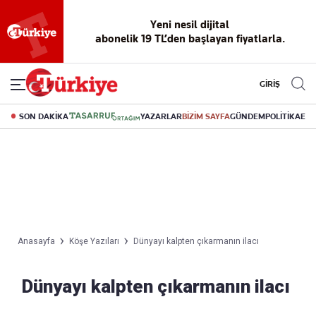
Yeni nesil dijital
abonelik 19 TL’den başlayan fiyatlarla.
GİRİŞ
SON DAKİKA
YAZARLAR
BİZİM SAYFA
GÜNDEM
POLİTİKA
EK
Anasayfa
Köşe Yazıları
Dünyayı kalpten çıkarmanın ilacı
Dünyayı kalpten çıkarmanın ilacı