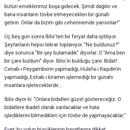
bütün emeklerimiz boşa gidecek. Şimdi dağılın ve
bana insanların tövbe etmeyecekleri bir günah
getirin. Onlar da bizim gibi cehennemde yansınlar!"
Üç beş gün sonra İblis'ten bir feryat daha işitiliyor.
Şeytanların hepsi tekrar toplanıyor. "Ne buldunuz?"
diye sorunca "Bir şey bulamadık" diyorlar. O "Ama ben
bir çare buldum" diyor. İblis'in bulduğu çare: Bidat!..
Cenab-ı Peygamberin yapmadığı, Hulefa-i Raşidin’in
yapmadığı, Eshab-ı kiramın işlemediği bir günahı
insanlara işleteceklerdir...
İblis diyor ki: "Onlara bidatleri güzel göstereceğiz. O
bidatlere ibadet olarak sarılacaklar ve hata
işlediklerini bilmedikleri için tövbe de yapmayacaklar."
Evet, bu yolun büyüklerinin hayatlarına dikkat