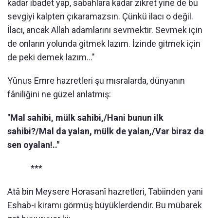
kadar ibadet yap, sabahlara kadar zikret yine de bu
sevgiyi kalpten çıkaramazsın. Çünkü ilacı o değil.
İlacı, ancak Allah adamlarını sevmektir. Sevmek için
de onların yolunda gitmek lazım. İzinde gitmek için
de peki demek lazım..."
Yûnus Emre hazretleri şu mısralarda, dünyanın
fâniliğini ne güzel anlatmış:
"Mal sahibi, mülk sahibi,/Hani bunun ilk
sahibi?/Mal da yalan, mülk de yalan,/Var biraz da
sen oyalan!.."
***
Atâ bin Meysere Horasanî hazretleri, Tabiinden yani
Eshab-ı kiramı görmüş büyüklerdendir. Bu mübarek