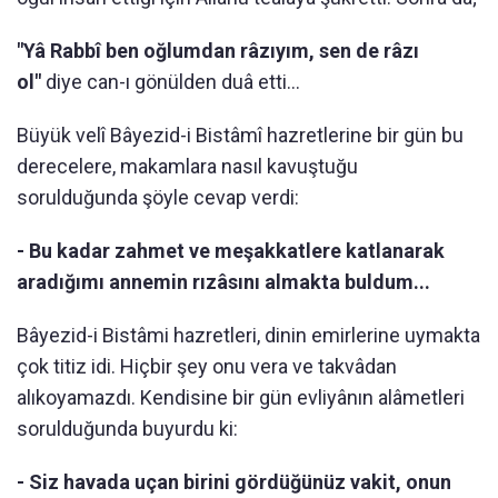
"Yâ Rabbî ben oğlumdan râzıyım, sen de râzı
ol"
diye can-ı gönülden duâ etti...
Büyük velî Bâyezid-i Bistâmî hazretlerine bir gün bu
derecelere, makamlara nasıl kavuştuğu
sorulduğunda şöyle cevap verdi:
- Bu kadar zahmet ve meşakkatlere katlanarak
aradığımı annemin rızâsını almakta buldum...
Bâyezid-i Bistâmi hazretleri, dinin emirlerine uymakta
çok titiz idi. Hiçbir şey onu vera ve takvâdan
alıkoyamazdı. Kendisine bir gün evliyânın alâmetleri
sorulduğunda buyurdu ki:
- Siz havada uçan birini gördüğünüz vakit, onun