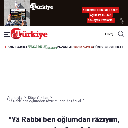
Yeni nesil dijital abonelik!
Aylık 19 TL’ den
başlayan fiyatlarla.
GİRİŞ
SON DAKİKA
YAZARLAR
BİZİM SAYFA
GÜNDEM
POLİTİKA
EK
Anasayfa
Köşe Yazıları
"Yâ Rabbî ben oğlumdan râzıyım, sen de râzı ol..."
"Yâ Rabbî ben oğlumdan râzıyım,