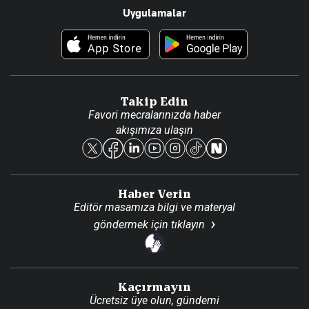
Uygulamalar
Haberler
İletişim
Foto Haber
Künye
Video Galeri
Gazete Aboneliği
Danışma Telefonları
Takip Edin
Favori mecralarınızda haber
Yasal
akışımıza ulaşın
Reklam Ver
Haber Verin
Editör masamıza bilgi ve materyal
göndermek için
tıklayın
Kaçırmayın
Ücretsiz üye olun, gündemi