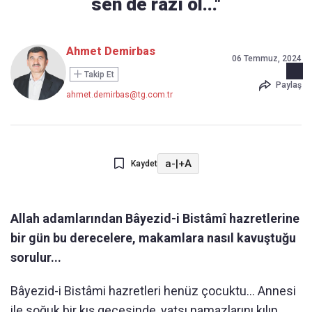
sen de râzı ol..."
Ahmet Demirbas
06 Temmuz, 2024
Takip Et
Paylaş
ahmet.demirbas@tg.com.tr
a-
|
+A
Kaydet
Allah adamlarından Bâyezid-i Bistâmî hazretlerine
bir gün bu derecelere, makamlara nasıl kavuştuğu
sorulur...
Bâyezid-i Bistâmi hazretleri henüz çocuktu... Annesi
ile soğuk bir kış gecesinde, yatsı namazlarını kılıp