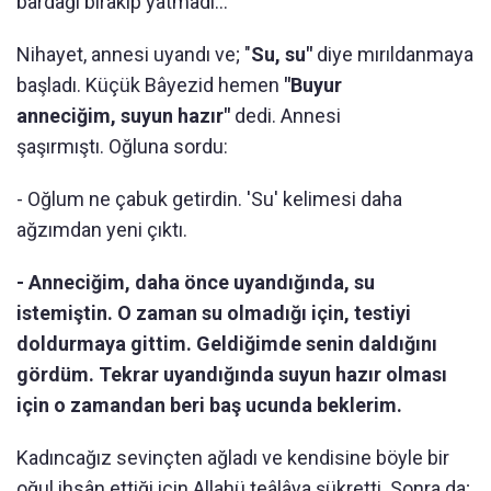
bardağı bırakıp yatmadı...
Nihayet, annesi uyandı ve; "
Su, su"
diye mırıldanmaya
başladı. Küçük Bâyezid hemen
"Buyur
anneciğim, suyun hazır"
dedi. Annesi
şaşırmıştı. Oğluna sordu:
- Oğlum ne çabuk getirdin. 'Su' kelimesi daha
ağzımdan yeni çıktı.
- Anneciğim, daha önce uyandığında, su
istemiştin. O zaman su olmadığı için, testiyi
doldurmaya gittim. Geldiğimde senin daldığını
gördüm. Tekrar uyandığında suyun hazır olması
için o zamandan beri baş ucunda beklerim.
Kadıncağız sevinçten ağladı ve kendisine böyle bir
oğul ihsân ettiği için Allahü teâlâya şükretti. Sonra da;