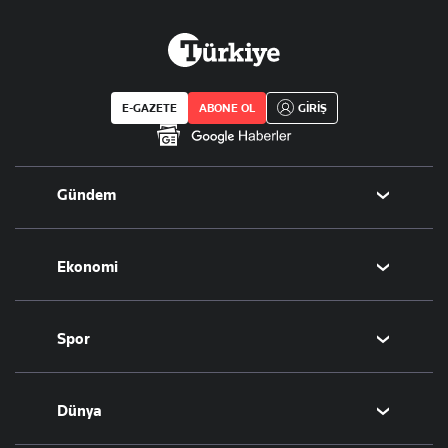
E-GAZETE
ABONE OL
GİRİŞ
Gündem
Politika
Ekonomi
Eğitim
Borsa
Spor
Altın
Döviz
Futbol
Dünya
Hisse Senedi
Puan Durumu