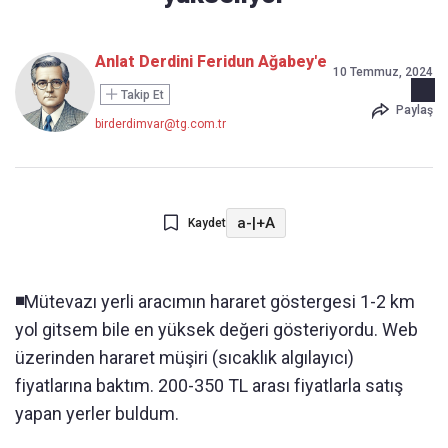
Anlat Derdini Feridun Ağabey'e
10 Temmuz, 2024
Takip Et
Paylaş
birderdimvar@tg.com.tr
a-
|
+A
Kaydet
◾️
Mütevazı yerli aracımın hararet göstergesi 1-2 km
yol gitsem bile en yüksek değeri gösteriyordu. Web
üzerinden hararet müşiri (sıcaklık algılayıcı)
fiyatlarına baktım. 200-350 TL arası fiyatlarla satış
yapan yerler buldum.