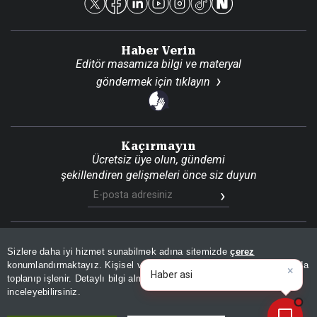
Haber Verin
Editör masamıza bilgi ve materyal
göndermek için
tıklayın
Kaçırmayın
Ücretsiz üye olun, gündemi
şekillendiren gelişmeleri önce siz duyun
Son Dakika
Site Haritası
RSS
KVKK Aydınlatma Metni
Sizlere daha iyi hizmet sunabilmek adına sitemizde
çerez
Gizlilik Politikası
Çerez Politikası
konumlandırmaktayız. Kişisel verileriniz, KVKK ve GDPR kapsamında
×
|
toplanıp işlenir. Detaylı bilgi almak için
Aydınlatma Metnimizi
📰
Son 30 güne ait haberleri, spor gelişmelerini veya yazar yazılarını sorgulayabilirsiniz.
© 2026 İhlas Medya Grubu. Tüm Hakları Saklıdır
inceleyebilirsiniz.