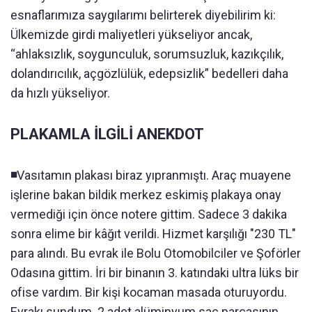
esnaflarımıza saygılarımı belirterek diyebilirim ki:
Ülkemizde girdi maliyetleri yükseliyor ancak,
“ahlaksızlık, soygunculuk, sorumsuzluk, kazıkçılık,
dolandırıcılık, açgözlülük, edepsizlik” bedelleri daha
da hızlı yükseliyor.
PLAKAMLA İLGİLİ ANEKDOT
◾️
Vasıtamın plakası biraz yıpranmıştı. Araç muayene
işlerine bakan bildik merkez eskimiş plakaya onay
vermediği için önce notere gittim. Sadece 3 dakika
sonra elime bir kâğıt verildi. Hizmet karşılığı "230 TL"
para alındı. Bu evrak ile Bolu Otomobilciler ve Şoförler
Odasına gittim. İri bir binanın 3. katındaki ultra lüks bir
ofise vardım. Bir kişi kocaman masada oturuyordu.
Evrakı sundum. 2 adet alüminyum sac parçasının