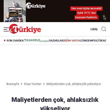
Yeni nesil dijital abonelik!
Aylık 19 TL’ den
başlayan fiyatlarla.
GİRİŞ
SON DAKİKA
YAZARLAR
BİZİM SAYFA
GÜNDEM
POLİTİKA
EK
Anasayfa
Köşe Yazıları
Maliyetlerden çok, ahlaksızlık yükseliyor
Maliyetlerden çok, ahlaksızlık
yükseliyor