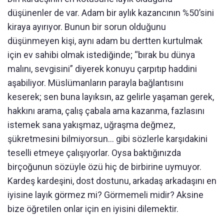
düşünenler de var. Adam bir aylık kazancının %50’sini
kiraya ayırıyor. Bunun bir sorun olduğunu
düşünmeyen kişi, aynı adam bu dertten kurtulmak
için ev sahibi olmak istediğinde; “bırak bu dünya
malını, sevgisini” diyerek konuyu çarpıtıp haddini
aşabiliyor. Müslümanların parayla bağlantısını
keserek; sen buna layıksın, az gelirle yaşaman gerek,
hakkını arama, çalış çabala ama kazanma, fazlasını
istemek sana yakışmaz, uğraşma değmez,
şükretmesini bilmiyorsun... gibi sözlerle karşıdakini
teselli etmeye çalışıyorlar. Oysa baktığınızda
birçoğunun sözüyle özü hiç de birbirine uymuyor.
Kardeş kardeşini, dost dostunu, arkadaş arkadaşını en
iyisine layık görmez mi? Görmemeli midir? Aksine
bize öğretilen onlar için en iyisini dilemektir.