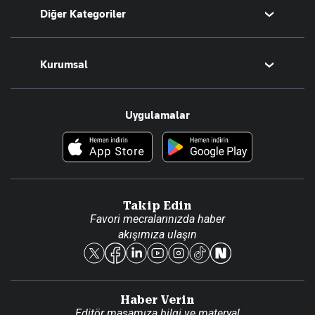
Diğer Kategoriler
Tüm Yazarlar
Magazin
Kurumsal
Teknoloji
Resmî Ilanlar
Hakkımızda
Uygulamalar
Haberler
İletişim
Foto Haber
Künye
Video Galeri
Gazete Aboneliği
Danışma Telefonları
Takip Edin
Favori mecralarınızda haber
Yasal
akışımıza ulaşın
Reklam Ver
Haber Verin
Editör masamıza bilgi ve materyal