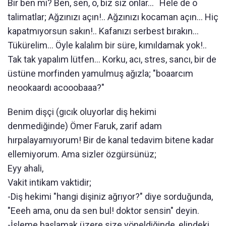
Bir ben mi? Ben, sen, o, biz siz onlar... Hele de o
talimatlar; Ağzınızı açın!.. Ağzınızı kocaman açın... Hiç
kapatmıyorsun sakın!.. Kafanızı serbest bırakın...
Tükürelim... Öyle kalalım bir süre, kımıldamak yok!..
Tak tak yapalım lütfen... Korku, acı, stres, sancı, bir de
üstüne morfinden yamulmuş ağızla; "boaarcım
neookaardı acooobaaa?"
Benim dişçi (gıcık oluyorlar diş hekimi
denmediğinde) Ömer Faruk, zarif adam
hırpalayamıyorum! Bir de kanal tedavim bitene kadar
ellemiyorum. Ama sizler özgürsünüz;
Eyy ahali,
Vakit intikam vaktidir;
-Diş hekimi "hangi dişiniz ağrıyor?" diye sorduğunda,
"Eeeh ama, onu da sen bul! doktor sensin" deyin.
-İşleme başlamak üzere size yöneldiğinde, elindeki