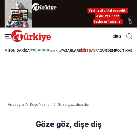
Yeni nesil dijital abonelik!
Aylık 19 TL’ den
başlayan fiyatlarla.
GİRİŞ
SON DAKİKA
YAZARLAR
BİZİM SAYFA
GÜNDEM
POLİTİKA
EK
Anasayfa
Köşe Yazıları
Göze göz, dişe diş
Göze göz, dişe diş