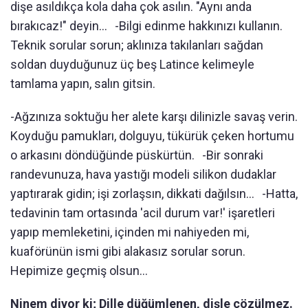
dişe asıldıkça kola daha çok asılın. "Aynı anda
bırakıcaz!" deyin... -Bilgi edinme hakkınızı kullanın.
Teknik sorular sorun; aklınıza takılanları sağdan
soldan duyduğunuz üç beş Latince kelimeyle
tamlama yapın, salın gitsin.
-Ağzınıza soktuğu her alete karşı dilinizle savaş verin.
Koyduğu pamukları, dolguyu, tükürük çeken hortumu
o arkasını döndüğünde püskürtün. -Bir sonraki
randevunuza, hava yastığı modeli silikon dudaklar
yaptırarak gidin; işi zorlaşsın, dikkati dağılsın... -Hatta,
tedavinin tam ortasında 'acil durum var!' işaretleri
yapıp memleketini, içinden mi nahiyeden mi,
kuaförünün ismi gibi alakasız sorular sorun.
Hepimize geçmiş olsun...
Ninem diyor ki; Dille düğümlenen, dişle çözülmez.