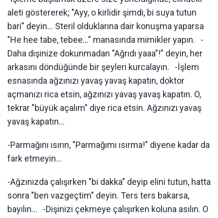
aleti göstererek; "Ayy, o kirlidir şimdi, bi suya tutun
bari" deyin... Steril olduklarına dair konuşma yaparsa
"He hee tabe, tebee…” manasında mimikler yapın. -
Daha dişinize dokunmadan "Ağrıdı yaaa"!” deyin, her
arkasını döndüğünde bir şeyleri kurcalayın. -İşlem
esnasında ağzınızı yavaş yavaş kapatın, doktor
açmanızı rica etsin, ağzınızı yavaş yavaş kapatın. O,
tekrar "büyük açalım" diye rica etsin. Ağzınızı yavaş
yavaş kapatın...
-Parmağını ısırın, "Parmağımı ısırma!" diyene kadar da
fark etmeyin...
-Ağzınızda çalışırken "bi dakka" deyip elini tutun, hatta
sonra "ben vazgeçtim" deyin. Ters ters bakarsa,
bayılın... -Dişinizi çekmeye çalışırken koluna asılın. O