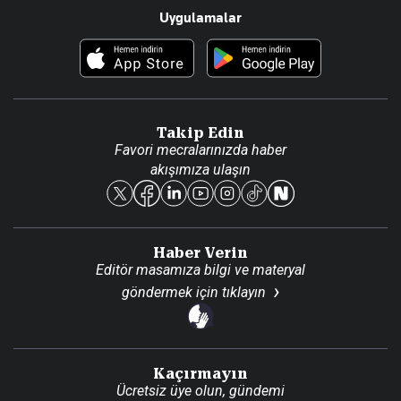
Uygulamalar
Haberler
İletişim
Foto Haber
Künye
Video Galeri
Gazete Aboneliği
Danışma Telefonları
Takip Edin
Favori mecralarınızda haber
Yasal
akışımıza ulaşın
Reklam Ver
Haber Verin
Editör masamıza bilgi ve materyal
göndermek için
tıklayın
Kaçırmayın
Ücretsiz üye olun, gündemi