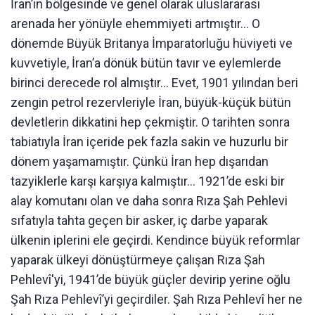
İran’ın bölgesinde ve genel olarak uluslararası
arenada her yönüyle ehemmiyeti artmıştır… O
dönemde Büyük Britanya İmparatorluğu hüviyeti ve
kuvvetiyle, İran’a dönük bütün tavır ve eylemlerde
birinci derecede rol almıştır… Evet, 1901 yılından beri
zengin petrol rezervleriyle İran, büyük-küçük bütün
devletlerin dikkatini hep çekmiştir. O tarihten sonra
tabiatıyla İran içeride pek fazla sakin ve huzurlu bir
dönem yaşamamıştır. Çünkü İran hep dışarıdan
tazyiklerle karşı karşıya kalmıştır… 1921’de eski bir
alay komutanı olan ve daha sonra Rıza Şah Pehlevi
sıfatıyla tahta geçen bir asker, iç darbe yaparak
ülkenin iplerini ele geçirdi. Kendince büyük reformlar
yaparak ülkeyi dönüştürmeye çalışan Rıza Şah
Pehlevî'yi, 1941’de büyük güçler devirip yerine oğlu
Şah Rıza Pehlevî’yi geçirdiler. Şah Rıza Pehlevî her ne