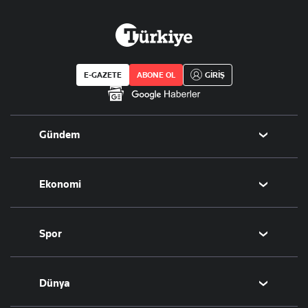
E-GAZETE
ABONE OL
GİRİŞ
Gündem
Politika
Ekonomi
Eğitim
Borsa
Spor
Altın
Döviz
Futbol
Dünya
Hisse Senedi
Puan Durumu