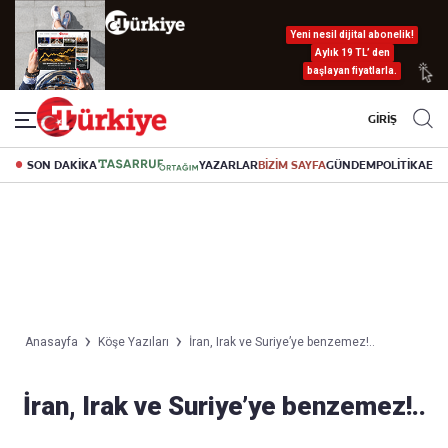
Yeni nesil dijital abonelik!
Aylık 19 TL’ den
başlayan fiyatlarla.
GİRİŞ
SON DAKİKA
YAZARLAR
BİZİM SAYFA
GÜNDEM
POLİTİKA
EK
Anasayfa
Köşe Yazıları
İran, Irak ve Suriye’ye benzemez!..
İran, Irak ve Suriye’ye benzemez!..