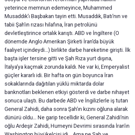
yeterince memnun edemeyince, Muhammed
Musaddık’ı Başbakan tayin etti. Musaddık, Batı’nın ve
tabii Şah’ın rızası hilafına, İran petrolünü
devletleştirince ortalık karıştı. ABD ve İngiltere (O
dönemde Anglo Amerikan Şirketi İran’da büyük
faaliyet içindeydi…) birlikte darbe hareketine girişti. İlk
başta işler tersine gitti ve Şah Rıza yurt dışına,
İtalya’ya kaçmak zorunda kaldı. Ne var ki, Emperyalist
güçler kararlı idi. Bir hafta on gün boyunca İran
sokaklarında dağıtılan yüklü miktarda dolar
banknotları beklenen etkiyi gösterdi ve darbe nihayet
sonuca ulaştı. Bu darbede ABD ve İngilizlerle iş tutan
General Zahidi, daha sonra Şah’ın kızını oğluna alarak
dünürü oldu… Ne garip tecellidir ki, General Zahidi’nin
oğlu Ardeşir Zahidi, Humeyni Devrimi sırasında İran’ın
Washington büyükelçisi idi… Ama ne Şah ve