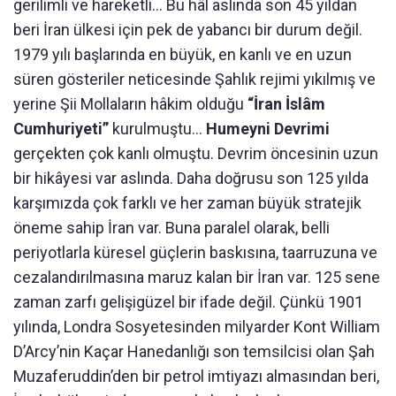
gerilimli ve hareketli… Bu hâl aslında son 45 yıldan
beri İran ülkesi için pek de yabancı bir durum değil.
1979 yılı başlarında en büyük, en kanlı ve en uzun
süren gösteriler neticesinde Şahlık rejimi yıkılmış ve
yerine Şii Mollaların hâkim olduğu
“İran İslâm
Cumhuriyeti”
kurulmuştu…
Humeyni Devrimi
gerçekten çok kanlı olmuştu. Devrim öncesinin uzun
bir hikâyesi var aslında. Daha doğrusu son 125 yılda
karşımızda çok farklı ve her zaman büyük stratejik
öneme sahip İran var. Buna paralel olarak, belli
periyotlarla küresel güçlerin baskısına, taarruzuna ve
cezalandırılmasına maruz kalan bir İran var. 125 sene
zaman zarfı gelişigüzel bir ifade değil. Çünkü 1901
yılında, Londra Sosyetesinden milyarder Kont William
D’Arcy’nin Kaçar Hanedanlığı son temsilcisi olan Şah
Muzaferuddin’den bir petrol imtiyazı almasından beri,