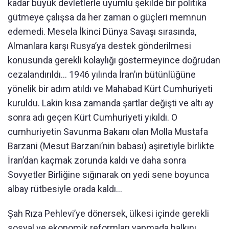
kadar büyük devletlerle uyumlu şekilde bir politika
gütmeye çalışsa da her zaman o güçleri memnun
edemedi. Mesela İkinci Dünya Savaşı sırasında,
Almanlara karşı Rusya’ya destek gönderilmesi
konusunda gerekli kolaylığı göstermeyince doğrudan
cezalandırıldı… 1946 yılında İran’ın bütünlüğüne
yönelik bir adım atıldı ve Mahabad Kürt Cumhuriyeti
kuruldu. Lakin kısa zamanda şartlar değişti ve altı ay
sonra adı geçen Kürt Cumhuriyeti yıkıldı. O
cumhuriyetin Savunma Bakanı olan Molla Mustafa
Barzani (Mesut Barzani’nin babası) aşiretiyle birlikte
İran’dan kaçmak zorunda kaldı ve daha sonra
Sovyetler Birliğine sığınarak on yedi sene boyunca
albay rütbesiyle orada kaldı...
Şah Rıza Pehlevi’ye dönersek, ülkesi içinde gerekli
sosyal ve ekonomik reformları yapmada halkını