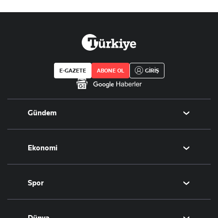
E-GAZETE
ABONE OL
GİRİŞ
Gündem
Politika
Ekonomi
Eğitim
Borsa
Spor
Altın
Döviz
Futbol