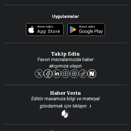
Resmî Ilanlar
Hakkımızda
Uygulamalar
Haberler
İletişim
Foto Haber
Künye
Video Galeri
Gazete Aboneliği
Danışma Telefonları
Takip Edin
Favori mecralarınızda haber
Yasal
akışımıza ulaşın
Reklam Ver
Haber Verin
Editör masamıza bilgi ve materyal
göndermek için
tıklayın