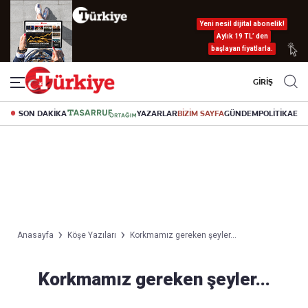
Yeni nesil dijital abonelik!
Aylık 19 TL’ den
başlayan fiyatlarla.
GİRİŞ
SON DAKİKA
YAZARLAR
BİZİM SAYFA
GÜNDEM
POLİTİKA
EK
Anasayfa
Köşe Yazıları
Korkmamız gereken şeyler...
Korkmamız gereken şeyler...