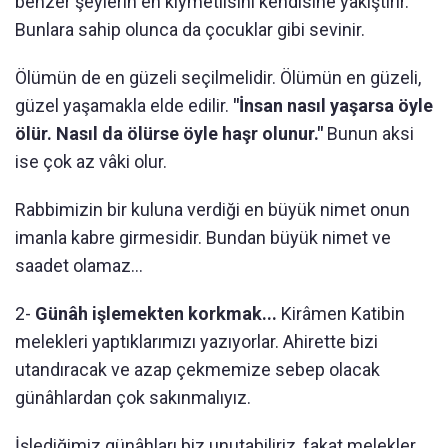
benzer şeylerin en kıymetlisini kendisine yakıştırır.
Bunlara sahip olunca da çocuklar gibi sevinir.
Ölümün de en güzeli seçilmelidir. Ölümün en güzeli,
güzel yaşamakla elde edilir.
"İnsan nasıl yaşarsa öyle
ölür. Nasıl da ölürse öyle haşr olunur."
Bunun aksi
ise çok az vâki olur.
Rabbimizin bir kuluna verdiği en büyük nimet onun
imanla kabre girmesidir. Bundan büyük nimet ve
saadet olamaz...
2-
Günâh işlemekten korkmak...
Kirâmen Katibin
melekleri yaptıklarımızı yazıyorlar. Ahirette bizi
utandıracak ve azap çekmemize sebep olacak
günâhlardan çok sakınmalıyız.
İşlediğimiz günâhları biz unutabiliriz, fakat melekler