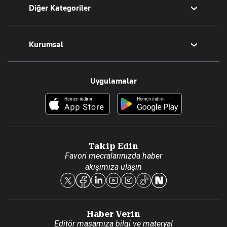
Diğer Kategoriler
Tüm Yazarlar
Magazin
Kurumsal
Teknoloji
Resmî Ilanlar
Hakkımızda
Uygulamalar
Haberler
İletişim
Foto Haber
Künye
Video Galeri
Gazete Aboneliği
Danışma Telefonları
Takip Edin
Favori mecralarınızda haber
Yasal
akışımıza ulaşın
Reklam Ver
Haber Verin
Editör masamıza bilgi ve materyal