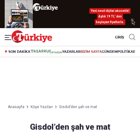
Yeni nesil dijital abonelik!
Aylık 19 TL’ den
başlayan fiyatlarla.
GİRİŞ
SON DAKİKA
YAZARLAR
BİZİM SAYFA
GÜNDEM
POLİTİKA
EK
Anasayfa
Köşe Yazıları
Gisdol’den şah ve mat
Gisdol’den şah ve mat