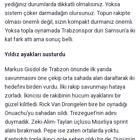
yediğiniz durumlarda dikkatli olmalısınız. Yoksa
sistem çöker darmadağın olursunuz. Topun rakipte
olması önemli değil, sizin kompakt durmanız önemli.
Yoksa topla oynamada Trabzonspor dün Samsun’a iki
kat fark attı ama sonuç belli.
Yıldız ayakları susturdu
Markus Gisdol de Trabzon önünde ilk yarıda
savunmasını öne çekip orta sahada alan daraltarak iki
hedefini birden vurdu. İlki rakip savunmayı hataya
zorladı. İkincisi de rakibinin hücum ayaklarını bir
güzel kilitledi. Rick Van Drongelen bire bir oynadığı
Onuachu’yu sahadan sildi. Trezeguet’nin adını
duymadık. Zeki-Alim-Taylan üçlüsü Mısırlıya sprint
alanı bırakmadı. Pepe ise zaten ortalarda yoktu.
Kaptırdığı topla ikinci gole sebep oldu bir de. Düşünün