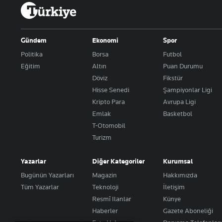
Gündem
Ekonomi
Spor
Politika
Borsa
Futbol
Eğitim
Altın
Puan Durumu
Döviz
Fikstür
Hisse Senedi
Şampiyonlar Ligi
Kripto Para
Avrupa Ligi
Emlak
Basketbol
T-Otomobil
Turizm
Yazarlar
Diğer Kategoriler
Kurumsal
Bugünün Yazarları
Magazin
Hakkımızda
Tüm Yazarlar
Teknoloji
İletişim
Resmî Ilanlar
Künye
Haberler
Gazete Aboneliği