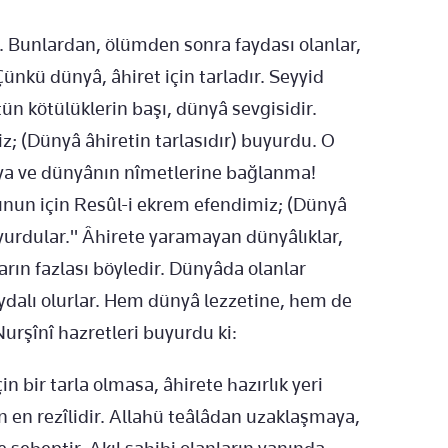
 Bunlardan, ölümden sonra faydası olanlar,
ünkü dünyâ, âhiret için tarladır. Seyyid
ün kötülüklerin başı, dünyâ sevgisidir.
iz; (Dünyâ âhiretin tarlasıdır) buyurdu. O
âya ve dünyânın nîmetlerine bağlanma!
 Bunun için Resûl-i ekrem efendimiz; (Dünyâ
buyurdular." Âhirete yaramayan dünyâlıklar,
rın fazlası böyledir. Dünyâda olanlar
aydalı olurlar. Hem dünyâ lezzetine, hem de
urşînî hazretleri buyurdu ki:
 bir tarla olmasa, âhirete hazırlık yeri
rin en rezîlidir. Allahü teâlâdan uzaklaşmaya,