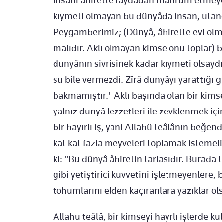
insanı âhirette faydadan mahrûm etmeye 
kıymeti olmayan bu dünyâda insan, utançt
Peygamberimiz; (Dünyâ, âhirette evi olm
malıdır. Aklı olmayan kimse onu toplar) 
dünyânın sivrisinek kadar kıymeti olsayd
su bile vermezdi. Zîrâ dünyâyı yarattığı
bakmamıştır." Aklı başında olan bir kimse
yalnız dünyâ lezzetleri ile zevklenmek içi
bir hayırlı iş, yani Allahü teâlânın beğend
kat kat fazla meyveleri toplamak istemel
ki: "Bu dünyâ âhiretin tarlasıdır. Burada
gibi yetiştirici kuvvetini işletmeyenler
tohumlarını elden kaçıranlara yazıklar ol
Allahü teâlâ, bir kimseyi hayrlı işlerde k