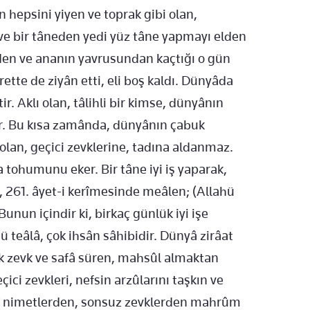
 hepsini yiyen ve toprak gibi olan,
 ve bir tâneden yedi yüz tâne yapmayı elden
şden ve ananın yavrusundan kaçtığı o gün
ette de ziyân etti, eli boş kaldı. Dünyâda
r. Aklı olan, tâlihli bir kimse, dünyânın
bilir. Bu kısa zamânda, dünyânın çabuk
olan, geçici zevklerine, tadına aldanmaz.
 tohumunu eker. Bir tâne iyi iş yaparak,
, 261. âyet-i kerîmesinde meâlen; (Allahü
Bunun içindir ki, birkaç günlük iyi işe
hü teâlâ, çok ihsân sâhibidir. Dünyâ zirâat
ek zevk ve safâ süren, mahsûl almaktan
ci zevkleri, nefsin arzûlarını taşkın ve
dî nimetlerden, sonsuz zevklerden mahrûm