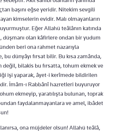
sebeptir. Akıl sahibi olanların yanında
an başını eğse yeridir. Nitekim sevgili
ayan kimselerin evidir. Malı olmayanların
buyurmuştur. Eğer Allahü teâlânın katında
ı, düşmanı olan kâfirlere ondan bir yudum
 günden beri ona rahmet nazarıyla
, bu dünyâyı fırsat bilir. Bu kısa zamânda,
n değil, bilakis bu fırsatta, tohum ekmek ve
iği işi yaparak, âyet-i kerîmede bildirilen
idir. İmâm-ı Rabbânî hazretleri buyuruyor
 tohum ekmeyip, yaratılışta bulunan, toprak
e, bundan faydalanmayanlara ve amel, ibâdet
sun!
ullanırsa, ona müjdeler olsun! Allahü teâlâ,