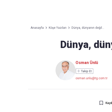
Takip Edin
Favori mecralarınızda haber akışımıza ulaşın
Anasayfa
Köşe Yazıları
Dünya, dünyanın değil...
Dünya, düny
Osman Ünlü
Takip Et
osman.unlu@tg.com.tr
Kayd