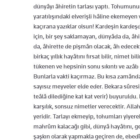
dünyâyı âhiretin tarlası yaptı. Tohumunun
yaratılışındaki elverişli hâline ekemeyen
kaçırana yazıklar olsun! Kardeşin karde
için, bir şey saklamayan, dünyâda da, âhir
da, âhirette de pişmân olacak, âh edecekti
birkaç yıllık hayâtını fırsat bilir, nimet 
tükenen ve hepsinin sonu sıkıntı ve azâb 
Bunlarla vakti kaçırmaz. Bu kısa zamânda
sayısız meyveler elde eder. Bekara sûresi
teâlâ dilediğine kat kat verir) buyuruldu. 
karşılık, sonsuz nimetler verecektir. Alla
yeridir. Tarlayı ekmeyip, tohumları yiyer
mahrûm kalacağı gibi, dünyâ hayâtını, geçi
şaşkın olarak yapmakla geçiren de, ebe