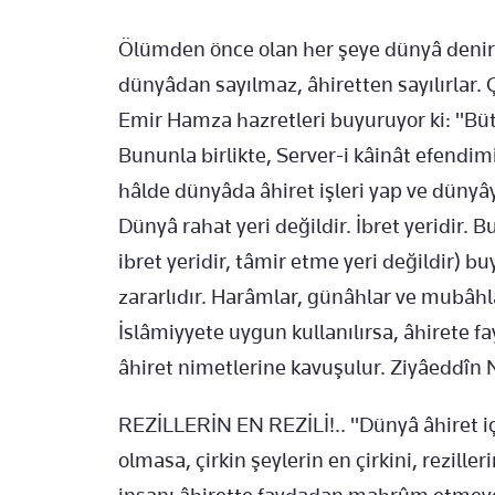
Ölümden önce olan her şeye dünyâ denir.
dünyâdan sayılmaz, âhiretten sayılırlar. Ç
Emir Hamza hazretleri buyuruyor ki: "Büt
Bununla birlikte, Server-i kâinât efendim
hâlde dünyâda âhiret işleri yap ve düny
Dünyâ rahat yeri değildir. İbret yeridir.
ibret yeridir, tâmir etme yeri değildir) 
zararlıdır. Harâmlar, günâhlar ve mubâhla
İslâmiyyete uygun kullanılırsa, âhirete f
âhiret nimetlerine kavuşulur. Ziyâeddîn N
REZİLLERİN EN REZİLİ!.. "Dünyâ âhiret için
olmasa, çirkin şeylerin en çirkini, rezille