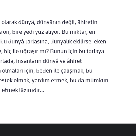
larak dünyâ, dünyânın değil, âhiretin
re on, bire yedi yüz alıyor. Bu miktar, en
k bu dünyâ tarlasına, dünyalık ekilirse, eken
se, hiç ile uğraşır mı? Bunun için bu tarlaya
arlada, insanların dünyâ ve âhiret
lmaları için, beden ile çalışmak, bu
destek olmak, yardım etmek, bu da mümkün
 etmek lâzımdır...