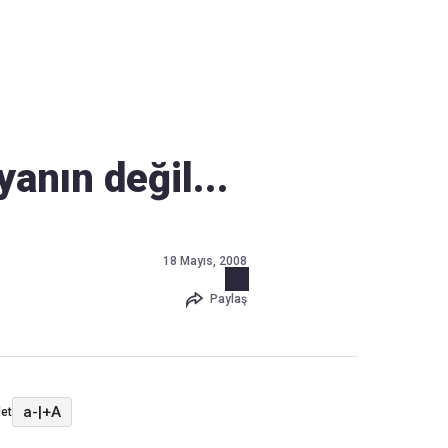
Haber Verin
Editör masamıza bilgi ve materyal göndermek için
tıklayın
anın değil...
18 Mayıs, 2008
Paylaş
a-
|
+A
et