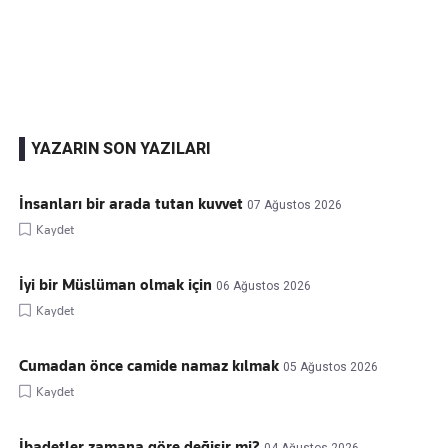
Kaçırmayın
Ücretsiz üye olun, gündemi şekillendiren gelişmeleri önce siz duyun
YAZARIN SON YAZILARI
İnsanları bir arada tutan kuvvet
07 Ağustos 2026
Kaydet
İyi bir Müslüman olmak için
06 Ağustos 2026
Kaydet
Cumadan önce camide namaz kılmak
05 Ağustos 2026
Kaydet
İbadetler zamana göre değişir mi?