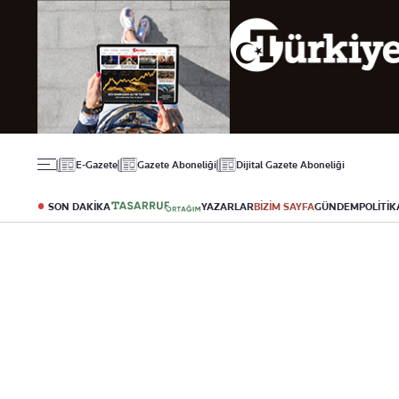
Gündem
Ekonomi
Spor
Politika
Borsa
Futbol
Eğitim
Altın
Puan Durumu
Döviz
Fikstür
Hisse Senedi
Şampiyonlar Ligi
Kripto Para
Avrupa Ligi
Emlak
Basketbol
E-Gazete
Gazete Aboneliği
Dijital Gazete Aboneliği
T-Otomobil
Turizm
SON DAKİKA
YAZARLAR
BİZİM SAYFA
GÜNDEM
POLİTİK
Yazarlar
Diğer Kategoriler
Kurumsal
Bugünün Yazarları
Magazin
Hakkımızda
Tüm Yazarlar
Teknoloji
İletişim
Resmî Ilanlar
Künye
Haberler
Gazete Aboneliği
Foto Haber
Danışma Telefonla
Video Galeri
Yasal
Reklam Ver