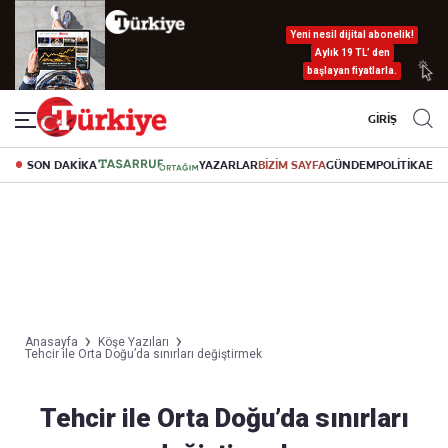
Yeni nesil dijital abonelik!
Aylık 19 TL’ den
başlayan fiyatlarla.
GİRİŞ
SON DAKİKA
YAZARLAR
BİZİM SAYFA
GÜNDEM
POLİTİKA
EK
Anasayfa
Köşe Yazıları
Tehcir ile Orta Doğu’da sınırları değiştirmek
Tehcir ile Orta Doğu’da sınırları