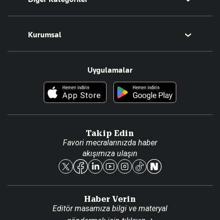
Tüm Yazarlar
Magazin
Kurumsal
Teknoloji
Resmî Ilanlar
Hakkımızda
Uygulamalar
Haberler
İletişim
Foto Haber
Künye
Video Galeri
Gazete Aboneliği
Danışma Telefonları
Takip Edin
Favori mecralarınızda haber
Yasal
akışımıza ulaşın
Reklam Ver
Haber Verin
Editör masamıza bilgi ve materyal