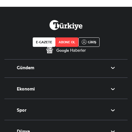
E-GAZETE
ABONE OL
GİRİŞ
Gündem
Politika
Ekonomi
Eğitim
Borsa
Spor
Altın
Döviz
Futbol
Dünya