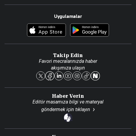
Resmî Ilanlar
Hakkımızda
Uygulamalar
Haberler
İletişim
Foto Haber
Künye
Video Galeri
Gazete Aboneliği
Danışma Telefonları
Takip Edin
Favori mecralarınızda haber
Yasal
akışımıza ulaşın
Reklam Ver
Haber Verin
Editör masamıza bilgi ve materyal
göndermek için
tıklayın