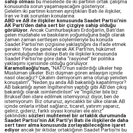
sahip olması
bu meselede de iki partinin ortak çalışma
konusunda sorun yaşamayacağını gösteriyor...
Gelelim iki partinin kısmen ayrıştıkları Batı ile ilişkiler,
İran ve Irak sorunları konularına.
ABD ve AB ile ilişkiler konusunda Saadet Partisi’nin
AK Parti’den daha sert bir çizgiye sahip olduğu
görülüyor.
Ancak Cumhurbaşkanı Erdoğan’ın, Batı’dan
gelen müdahale ve baskıların yoğunluğuna bağlı olarak
zaman zaman sertleşen söylemleriyle bu konuda
Saadet Partisi’nin çizgisine yaklaştığını da ifade etmek
gerekir. Yine de genel olarak AK Parti’nin, hükûmet
sorumluluğundan dolayı Batı ile ilişkiler konusunda
Saadet Partisi’ne göre daha “rasyonel” bir politika
yaklaşımı içerisinde olduğu görülüyor.
Karamollaoğlu’nun,
“NATO’nun saldırdığı ülkeler hep
Müslüman ülkeler. Bizi düşman gören anlayışın içinde
nasıl olacağız? Çıkalım demiyorum ama oturup yeniden
konuşalım”, “Neden şu anda AB bakanlığı kapatılmıyor?
AB bakanlığı aynen İngiltere’nin yaptığı gibi AB’den çıkış
bakanlığı olarak isimlendirilsin” ve “İngilizler bile biz
Brüksel’den idare edilmek istemiyoruz diyor, ben de
istemiyorum. Biz otururuz, ayrıcalıklı bir ülke olarak AB
içinde onlarla irtibat sağlarız, ticaret, yatırım yaparız,
geliriz, gideriz, farklı siyasi konuları ele alırız”
şeklindeki
sözleri muhtemel bir ortaklık durumunda
Saadet Partisi’nin AK Parti’yi Batı ile ilişkilerde daha
sert tavır alma konusunda zorlayabileceğine işaret
ediyor
ancak bir iktidar ortaklığının Saadet Partisi’ni bu