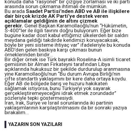
konuda daha “rasyonel” bir çizgiye zorlaması ve iki parti
arasında sorun çıkmama ihtimali de mümkün.
Bu arada
Saadet Partisi’nden ABD ve AB ile ilişkilere
dair birçok krizde AK Parti’ye destek veren
açıklamalar geldiğinin de altını çizmek
gerekir.
Genel Başkan Karamollaoğlu’nun “Hükûmetin,
S-400''ler ile ilgili tavrını doğru buluyorum. Eğer bize
bugüne kadar dost kabul ettiğimiz ülkelerden bir saldırı
meydana geldiği takdirde kendimizi koruyacaksak,
böyle bir yeni sisteme ihtiyaç var” ifadeleriyle bu konuda
ABD’den gelen baskıya karşı çıkması bunun
örneklerinden biridir...
Bir diğer örnek ise Türk bayraklı Roselina-A isimli ticaret
gemisinin bir Alman Firkateyni tarafından Libya
açıklarında hukuksuz bir şekilde durdurulup aranmasına
yine Karamollaoğlu’nun “Bu durum Avrupa Birliği’nin
çifte standartlı yaklaşımını bir kere daha ortaya koydu.
Eğer AB de bölgede barış ve huzuru hakikaten
sağlamak istiyorsa, bunu Türkiye’yi yok sayarak
gerçekleştiremeyeceğini idrak etmek zorundadır”
sözleriyle tepki göstermesiydi.
İran, Irak, Suriye ve İsrail sorunlarında iki partinin
yaklaşımlarının karşılaştırılmasını da bir sonraki yazıya
bırakalım...
YAZARIN SON YAZILARI