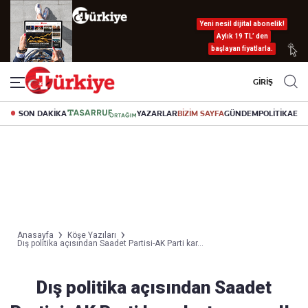
Yeni nesil dijital abonelik!
Aylık 19 TL’ den
başlayan fiyatlarla.
GİRİŞ
SON DAKİKA
YAZARLAR
BİZİM SAYFA
GÜNDEM
POLİTİKA
EK
Anasayfa
Köşe Yazıları
Dış politika açısından Saadet Partisi-AK Parti kar...
Dış politika açısından Saadet