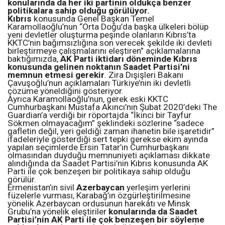
konularında da her iki partinin oldukça benzer
politikalara sahip olduğu görülüyor.
Kıbrıs
konusunda Genel Başkan Temel
Karamollaoğlu’nun “Orta Doğu’da başka ülkeleri bölüp
yeni devletler oluşturma peşinde olanların Kıbrıs’ta
KKTC’nin bağımsızlığına son verecek şekilde iki devleti
birleştirmeye çalışmalarını eleştiren” açıklamalarına
baktığımızda,
AK Parti iktidarı döneminde Kıbrıs
konusunda gelinen noktanın Saadet Partisi’ni
memnun etmesi gerekir
. Zira Dışişleri Bakanı
Çavuşoğlu’nun açıklamaları Türkiye’nin iki devletli
çözüme yöneldiğini gösteriyor.
Ayrıca Karamollaoğlu’nun, gerek eski KKTC
Cumhurbaşkanı Mustafa Akıncı’nın Şubat 2020’deki The
Guardian’a verdiği bir röportajda “İkinci bir Tayfur
Sökmen olmayacağım” şeklindeki sözlerine “sadece
gafletin değil, yeri geldiği zaman ihanetin bile işaretidir”
ifadeleriyle gösterdiği sert tepki gerekse ekim ayında
yapılan seçimlerde Ersin Tatar’ın Cumhurbaşkanı
olmasından duyduğu memnuniyeti açıklaması dikkate
alındığında da Saadet Partisi’nin Kıbrıs konusunda AK
Parti ile çok benzeşen bir politikaya sahip olduğu
görülür.
Ermenistan’ın sivil
Azerbaycan
yerleşim yerlerini
füzelerle vurması, Karabağ’ın özgürleştirilmesine
yönelik Azerbaycan ordusunun harekâtı ve Minsk
Grubu’na yönelik eleştiriler
konularında da Saadet
Partisi’nin AK Parti ile çok benzeşen bir söyleme