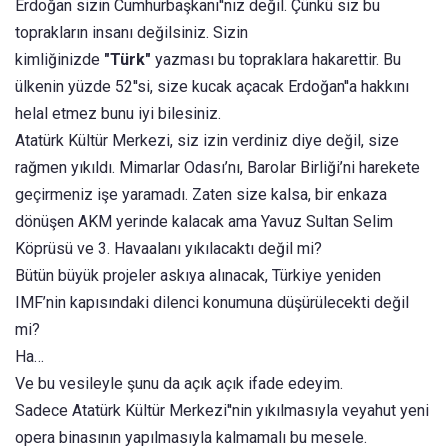
Erdoğan sizin Cumhurbaşkanı''nız değil. Çünkü siz bu
toprakların insanı değilsiniz. Sizin
kimliğinizde
"Türk"
yazması bu topraklara hakarettir. Bu
ülkenin yüzde 52''si, size kucak açacak Erdoğan''a hakkını
helal etmez bunu iyi bilesiniz.
Atatürk Kültür Merkezi, siz izin verdiniz diye değil, size
rağmen yıkıldı. Mimarlar Odası’nı, Barolar Birliği’ni harekete
geçirmeniz işe yaramadı. Zaten size kalsa, bir enkaza
dönüşen AKM yerinde kalacak ama Yavuz Sultan Selim
Köprüsü ve 3. Havaalanı yıkılacaktı değil mi?
Bütün büyük projeler askıya alınacak, Türkiye yeniden
IMF’nin kapısındaki dilenci konumuna düşürülecekti değil
mi?
Ha…
Ve bu vesileyle şunu da açık açık ifade edeyim.
Sadece Atatürk Kültür Merkezi''nin yıkılmasıyla veyahut yeni
opera binasının yapılmasıyla kalmamalı bu mesele.