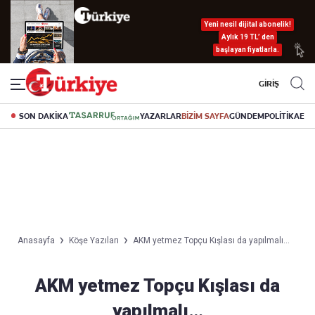
Yeni nesil dijital abonelik!
Aylık 19 TL’ den
başlayan fiyatlarla.
GİRİŞ
SON DAKİKA
YAZARLAR
BİZİM SAYFA
GÜNDEM
POLİTİKA
EK
Anasayfa
Köşe Yazıları
AKM yetmez Topçu Kışlası da yapılmalı…
AKM yetmez Topçu Kışlası da
yapılmalı…