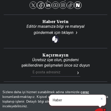
Reklam Ver
Haber Verin
Editör masamıza bilgi ve materyal
göndermek için
tıklayın
Kaçırmayın
Ücretsiz üye olun, gündemi
şekillendiren gelişmeleri önce siz duyun
Son Dakika
Site Haritası
RSS
KVKK Aydınlatma Metni
Sizlere daha iyi hizmet sunabilmek adına sitemizde
çerez
Gizlilik Politikası
Çerez Politikası
konumlandırmaktayız. Kişisel verileriniz, KVKK ve GDPR kapsamında
×
|
toplanıp işlenir. Detaylı bilgi almak için
Aydınlatma Metnimizi
📰
Son 30 güne ait haberleri, spor gelişmelerini veya yazar yazılarını sorgulayabilirsiniz.
© 2026 İhlas Medya Grubu. Tüm Hakları Saklıdır
inceleyebilirsiniz.