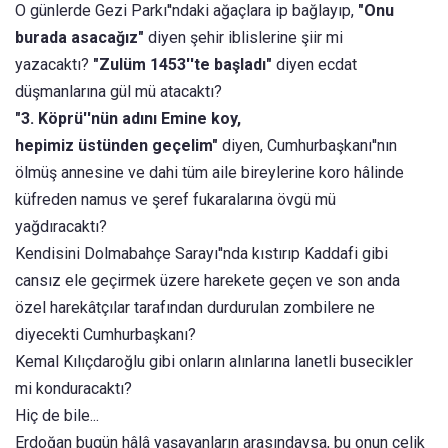
O günlerde Gezi Parkı''ndaki ağaçlara ip bağlayıp,
"Onu
burada asacağız"
diyen şehir iblislerine şiir mi
yazacaktı?
"Zulüm 1453''te başladı"
diyen ecdat
düşmanlarına gül mü atacaktı?
"3. Köprü''nün adını Emine koy,
hepimiz üstünden geçelim"
diyen, Cumhurbaşkanı''nın
ölmüş annesine ve dahi tüm aile bireylerine koro hâlinde
küfreden namus ve şeref fukaralarına övgü mü
yağdıracaktı?
Kendisini Dolmabahçe Sarayı''nda kıstırıp Kaddafi gibi
cansız ele geçirmek üzere harekete geçen ve son anda
özel harekâtçılar tarafından durdurulan zombilere ne
diyecekti Cumhurbaşkanı?
Kemal Kılıçdaroğlu gibi onların alınlarına lanetli busecikler
mi konduracaktı?
Hiç de bile...
Erdoğan bugün hâlâ yaşayanların arasındaysa, bu onun çelik