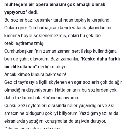
muhteşem bir opera binasını çok amaçlı olarak
yapıyoruz"
dedi.
Bu sözler bazı kesimler tarafından tepkiyle karşılandı.
Onlara göre Cumhurbaşkanı kendi vatandaşlarından bir
kısmına böyle seslenemezmiş, onları bu şekilde
ötekileştiremezmiş.
Cumhurbaşkanı''nın zaman zaman sert üslup kullandığına
ben de şahit oluyorum. Bazı zamanlar,
"Keşke daha farklı
bir dil kullansa"
dediğim oluyor.
Ancak kimse kusura bakmasın!
Gezici tayfasıyla ilgili söylenen en ağır sözlerin çok da ağır
olmadığını düşünüyorum. Hatta onların, bu sözlerden çok
daha fazlasını hak ettiğine inanıyorum.
Çünkü Gezi eylemleri sırasında neler yaşandığını ve asıl
amacın ne olduğunu çok iyi biliyorum. Yazdığım yazılar da
ekranlarda yaptığım konuşmalar da arşivde duruyor.
Dileyen açıp izler ya da okur.