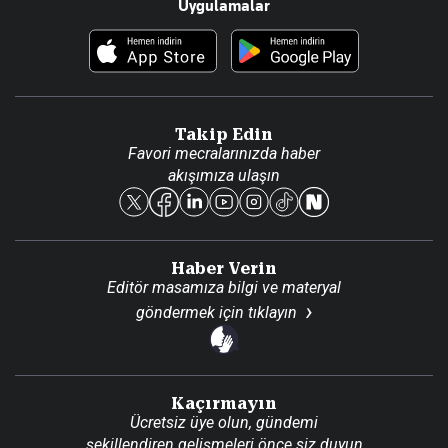
Uygulamalar
Haberler
İletişim
Foto Haber
Künye
Video Galeri
Gazete Aboneliği
Danışma Telefonları
Takip Edin
Favori mecralarınızda haber
Yasal
akışımıza ulaşın
Reklam Ver
Haber Verin
Editör masamıza bilgi ve materyal
göndermek için
tıklayın
Kaçırmayın
Ücretsiz üye olun, gündemi
şekillendiren gelişmeleri önce siz duyun