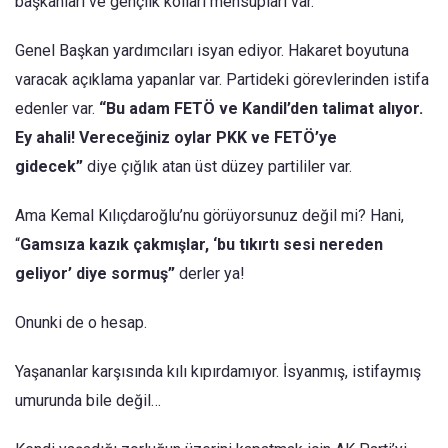
başkanları ve gençlik kolları mensupları var.
Genel Başkan yardımcıları isyan ediyor. Hakaret boyutuna
varacak açıklama yapanlar var. Partideki görevlerinden istifa
edenler var.
“Bu adam FETÖ ve Kandil’den talimat alıyor.
Ey ahali! Vereceğiniz oylar PKK ve FETÖ’ye
gidecek”
diye çığlık atan üst düzey partililer var.
Ama Kemal Kılıçdaroğlu’nu görüyorsunuz değil mi? Hani,
“
Gamsıza kazık çakmışlar, ‘bu tıkırtı sesi nereden
geliyor’ diye sormuş”
derler ya!
Onunki de o hesap.
Yaşananlar karşısında kılı kıpırdamıyor. İsyanmış, istifaymış
umurunda bile değil…