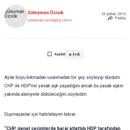
Süleyman Özisik
25 Şubat, 2019
Paylaş
suleyman.ozisik@tg.com.tr
a-
|
+A
Kaydet
Aylar boyu bıkmadan usanmadan bir şey söyleyip durdum.
CHP ile HDP’nin yasak aşk yaşadığını ancak bu yasak aşkın
yakında aleniyete döküleceğini söyledim.
Duymayanlar için hatırlatayım tekrar:
“CHP, genel seçimlerde baraj atlattığı HDP tarafından