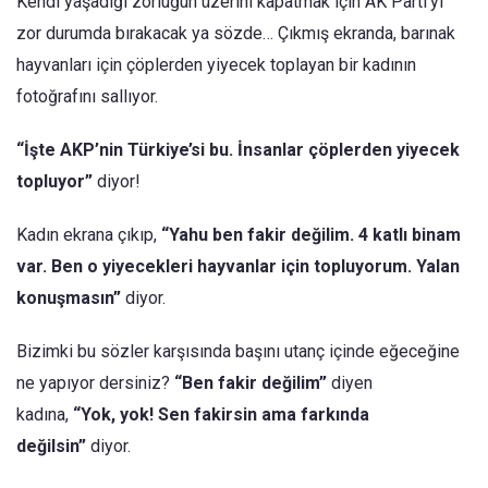
Kendi yaşadığı zorluğun üzerini kapatmak için AK Parti’yi
zor durumda bırakacak ya sözde… Çıkmış ekranda, barınak
hayvanları için çöplerden yiyecek toplayan bir kadının
fotoğrafını sallıyor.
“İşte AKP’nin Türkiye’si bu. İnsanlar çöplerden yiyecek
topluyor”
diyor!
Kadın ekrana çıkıp,
“Yahu ben fakir değilim. 4 katlı binam
var. Ben o yiyecekleri hayvanlar için topluyorum. Yalan
konuşmasın”
diyor.
Bizimki bu sözler karşısında başını utanç içinde eğeceğine
ne yapıyor dersiniz?
“Ben fakir değilim”
diyen
kadına,
“Yok, yok! Sen fakirsin ama farkında
değilsin”
diyor.