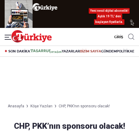
Yeni nesil dijital abonelik!
Aylık 19 TL’ den
başlayan fiyatlarla.
GİRİŞ
SON DAKİKA
YAZARLAR
BİZİM SAYFA
GÜNDEM
POLİTİKA
EK
Anasayfa
Köşe Yazıları
CHP, PKK’nın sponsoru olacak!
CHP, PKK’nın sponsoru olacak!