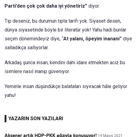
Parti’den çok çok daha iyi yönetiriz”
diyor.
Tıp deseniz, bu durumun tıpta tarifi yok. Siyaset desen,
dünya siyasetinde böyle bir literatür yok! Yahu hadi bunlar
seçim dönemindeyiz diye, “
At yalanı, öpeyim inananı”
diye
salladıkça sallıyorlar.
Arkadaş şunca insan, kendini dahi idare etmekten aciz bu
isimlere nasıl inanıp güveniyor.
Yeminle insan düşündükçe balataları sıyıracak hâle geliyor
yahu!
YAZARIN SON YAZILARI
Akşener artık HDP-PKK ağzıyla konuşuyor!
19 Mayıs 2021