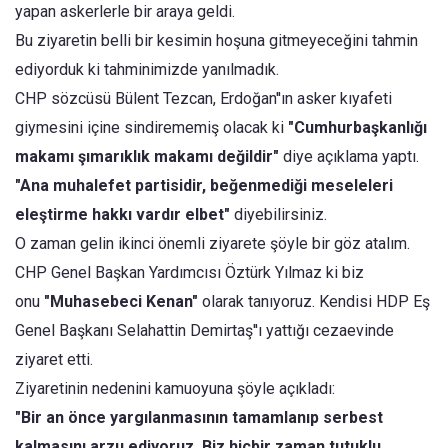
yapan askerlerle bir araya geldi.
Bu ziyaretin belli bir kesimin hoşuna gitmeyeceğini tahmin
ediyorduk ki tahminimizde yanılmadık.
CHP sözcüsü Bülent Tezcan, Erdoğan''ın asker kıyafeti
giymesini içine sindirememiş olacak ki
"Cumhurbaşkanlığı
makamı şımarıklık makamı değildir"
diye açıklama yaptı.
"Ana muhalefet partisidir, beğenmediği meseleleri
eleştirme hakkı vardır elbet"
diyebilirsiniz.
O zaman gelin ikinci önemli ziyarete şöyle bir göz atalım.
CHP Genel Başkan Yardımcısı Öztürk Yılmaz ki biz
onu
"Muhasebeci Kenan"
olarak tanıyoruz. Kendisi HDP Eş
Genel Başkanı Selahattin Demirtaş''ı yattığı cezaevinde
ziyaret etti.
Ziyaretinin nedenini kamuoyuna şöyle açıkladı:
"Bir an önce yargılanmasının tamamlanıp serbest
kalmasını arzu ediyoruz. Biz hiçbir zaman tutuklu