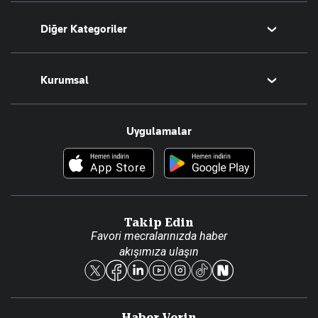
Bugünün Yazarları
Diğer Kategoriler
Tüm Yazarlar
Magazin
Kurumsal
Teknoloji
Resmî Ilanlar
Hakkımızda
Uygulamalar
Haberler
İletişim
Foto Haber
Künye
Video Galeri
Gazete Aboneliği
Danışma Telefonları
Takip Edin
Favori mecralarınızda haber
Yasal
akışımıza ulaşın
Reklam Ver
Haber Verin