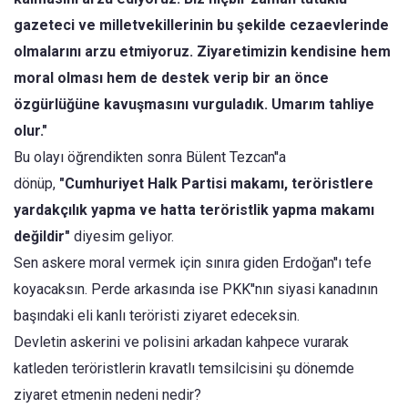
gazeteci ve milletvekillerinin bu şekilde cezaevlerinde
olmalarını arzu etmiyoruz. Ziyaretimizin kendisine hem
moral olması hem de destek verip bir an önce
özgürlüğüne kavuşmasını vurguladık. Umarım tahliye
olur."
Bu olayı öğrendikten sonra Bülent Tezcan''a
dönüp,
"Cumhuriyet Halk Partisi makamı, teröristlere
yardakçılık yapma ve hatta teröristlik yapma makamı
değildir"
diyesim geliyor.
Sen askere moral vermek için sınıra giden Erdoğan''ı tefe
koyacaksın. Perde arkasında ise PKK''nın siyasi kanadının
başındaki eli kanlı teröristi ziyaret edeceksin.
Devletin askerini ve polisini arkadan kahpece vurarak
katleden teröristlerin kravatlı temsilcisini şu dönemde
ziyaret etmenin nedeni nedir?