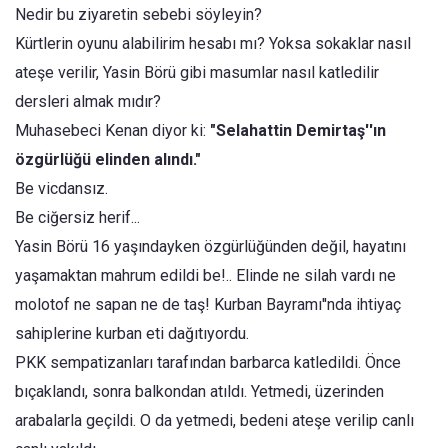
Nedir bu ziyaretin sebebi söyleyin?
Kürtlerin oyunu alabilirim hesabı mı? Yoksa sokaklar nasıl
ateşe verilir, Yasin Börü gibi masumlar nasıl katledilir
dersleri almak mıdır?
Muhasebeci Kenan diyor ki:
"Selahattin Demirtaş''ın
özgürlüğü elinden alındı."
Be vicdansız.
Be ciğersiz herif...
Yasin Börü 16 yaşındayken özgürlüğünden değil, hayatını
yaşamaktan mahrum edildi be!.. Elinde ne silah vardı ne
molotof ne sapan ne de taş! Kurban Bayramı''nda ihtiyaç
sahiplerine kurban eti dağıtıyordu.
PKK sempatizanları tarafından barbarca katledildi. Önce
bıçaklandı, sonra balkondan atıldı. Yetmedi, üzerinden
arabalarla geçildi. O da yetmedi, bedeni ateşe verilip canlı