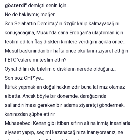
gösterdi"
demişti senin için...
Ne de haklıymış meğer...
Sen Selahattin Demirtaş''ın özgür kalıp kalmayacağını
konuşacağına, Musul''da sana Erdoğan''a ulaştırman için
teslim edilen flaş diskleri kimlere verdiğini açıkla önce...
Musul baskınından bir hafta önce okullarını ziyaret ettiğin
FETÖ''cülere mi teslim ettin?
Oynat dilini de bilelim o disklerin nerede olduğunu…
Son söz CHP''ye...
İttifak yapmak en doğal hakkınızdır buna lafımız olamaz
elbette. Ancak böyle bir dönemde, darağacında
sallandırılması gereken bir adama ziyaretçi göndermek,
kanınızdan şüphe ettirir.
Muhasebeci Kenan gibi itibarı sıfırın altına inmiş insanlarla
siyaset yapıp, seçimi kazanacağınıza inanıyorsanız, ne