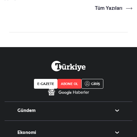
Tüm Yazıları
E-GAZETE
ABONE OL
GİRİŞ
Gündem
Politika
Ekonomi
Eğitim