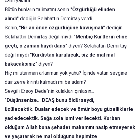
canlı yakıldı.
Bütün bunların talimatını senin
"Özgürlüğü elinden
alındı"
dediğin Selahattin Demirtaş verdi.
Senin,
"Bir an önce özgürlüğüne kavuşmalı"
dediğin
Selahattin Demirtaş değil miydi
"Menbiç Kürtlerin eline
geçti, o zaman haydi dans"
diyen? Selahattin Demirtaş
değil miydi
"Kürdistan kurulacak, siz de mal mal
bakacaksınız"
diyen?
Hiç mi utanman arlanman yok yahu? İçinde vatan sevgine
dair zerre kırıntı kalmadı mı be adam?
Sevgili Ersoy Dede''nin kulakları çınlasın...
"Düşünsenize... DEAŞ bunu öldürseydi,
üzülecektik. Dualar edecek ve ömür boyu güzelliklerle
yad edecektik. Sağa sola ismi verilecekti. Kurban
olduğum Allah buna şehadet makamını nasip etmeyerek
ve yaşatarak ne mal olduğunu hepimize