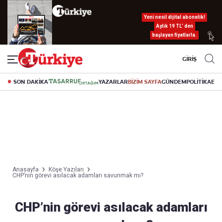
Yeni nesil dijital abonelik!
Aylık 19 TL’ den
başlayan fiyatlarla.
GİRİŞ
SON DAKİKA
YAZARLAR
BİZİM SAYFA
GÜNDEM
POLİTİKA
EK
Anasayfa
Köşe Yazıları
CHP’nin görevi asılacak adamları savunmak mı?
CHP’nin görevi asılacak adamları