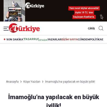
Yeni nesil dijital abonelik!
Aylık 19 TL’ den
başlayan fiyatlarla.
GİRİŞ
SON DAKİKA
YAZARLAR
BİZİM SAYFA
GÜNDEM
POLİTİKA
EK
Anasayfa
Köşe Yazıları
İmamoğlu’na yapılacak en büyük iyilik!
İmamoğlu’na yapılacak en büyük
iyilik!