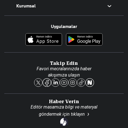
Kurumsal
Teknoloji
Resmî Ilanlar
Hakkımızda
Uygulamalar
Haberler
İletişim
Foto Haber
Künye
Video Galeri
Gazete Aboneliği
Danışma Telefonları
Takip Edin
Favori mecralarınızda haber
Yasal
akışımıza ulaşın
Reklam Ver
Haber Verin
Editör masamıza bilgi ve materyal
göndermek için
tıklayın