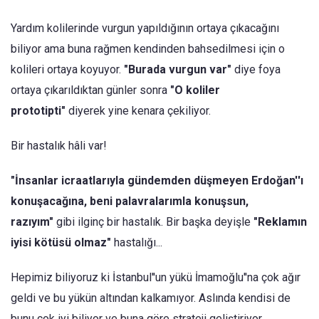
Yardım kolilerinde vurgun yapıldığının ortaya çıkacağını
biliyor ama buna rağmen kendinden bahsedilmesi için o
kolileri ortaya koyuyor.
"Burada vurgun var"
diye foya
ortaya çıkarıldıktan günler sonra
"O koliler
prototipti"
diyerek yine kenara çekiliyor.
Bir hastalık hâli var!
"İnsanlar icraatlarıyla gündemden düşmeyen Erdoğan''ı
konuşacağına, beni palavralarımla konuşsun,
razıyım"
gibi ilginç bir hastalık. Bir başka deyişle
"Reklamın
iyisi kötüsü olmaz"
hastalığı...
Hepimiz biliyoruz ki İstanbul''un yükü İmamoğlu''na çok ağır
geldi ve bu yükün altından kalkamıyor. Aslında kendisi de
bunu çok iyi biliyor ve buna göre strateji geliştiriyor.