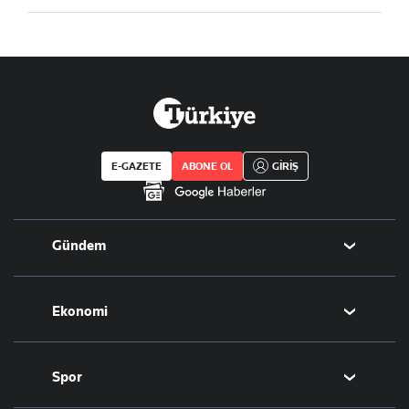
E-GAZETE
ABONE OL
GİRİŞ
Gündem
Politika
Ekonomi
Eğitim
Borsa
Spor
Altın