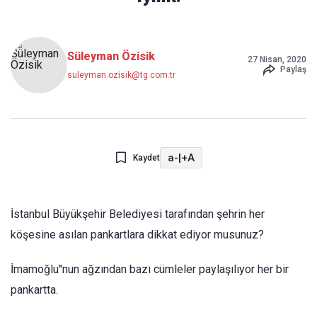
Süleyman Özisik
27 Nisan, 2020
Paylaş
suleyman.ozisik@tg.com.tr
a-
|
+A
Kaydet
İstanbul Büyükşehir Belediyesi tarafından şehrin her
köşesine asılan pankartlara dikkat ediyor musunuz?
İmamoğlu''nun ağzından bazı cümleler paylaşılıyor her bir
pankartta.