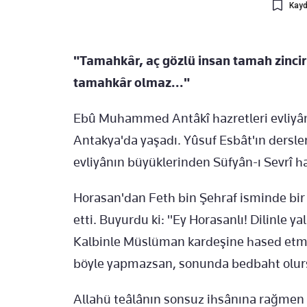
Kayd
"Tamahkâr, aç gözlü insan tamah zinci
tamahkâr olmaz..."
Ebû Muhammed Antâkî hazretleri evliyânı
Antakya'da yaşadı. Yûsuf Esbât'ın dersleri
evliyânın büyüklerinden Süfyân-ı Sevrî ha
Horasan'dan Feth bin Şehraf isminde bir 
etti. Buyurdu ki: "Ey Horasanlı! Dilinle
Kalbinle Müslüman kardeşine hased etme. 
böyle yapmazsan, sonunda bedbaht olur
Allahü teâlânın sonsuz ihsânına rağmen g