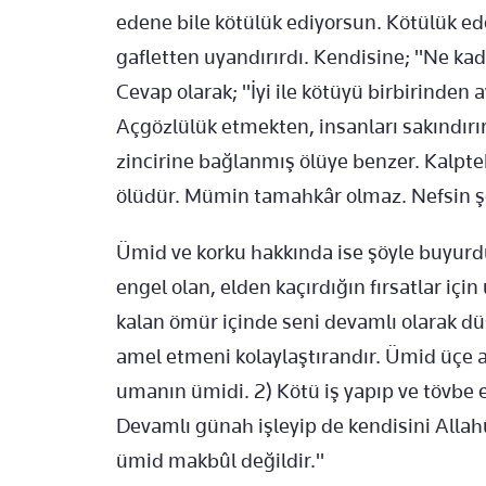
edene bile kötülük ediyorsun. Kötülük eden
gafletten uyandırırdı. Kendisine; "Ne kada
Cevap olarak; "İyi ile kötüyü birbirinden
Açgözlülük etmekten, insanları sakındırı
zincirine bağlanmış ölüye benzer. Kalpte
ölüdür. Mümin tamahkâr olmaz. Nefsin ş
Ümid ve korku hakkında ise şöyle buyurd
engel olan, elden kaçırdığın fırsatlar iç
kalan ömür içinde seni devamlı olarak dü
amel etmeni kolaylaştırandır. Ümid üçe ayr
umanın ümidi. 2) Kötü iş yapıp ve tövbe 
Devamlı günah işleyip de kendisini Alla
ümid makbûl değildir."