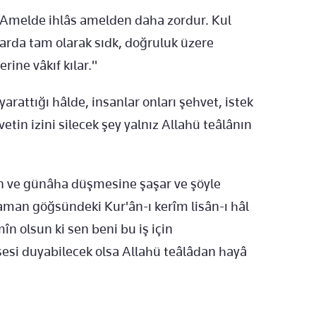
 "Amelde ihlâs amelden daha zordur. Kul
larda tam olarak sıdk, doğruluk üzere
ine vâkıf kılar."
yarattığı hâlde, insanlar onları şehvet, istek
tin izini silecek şey yalnız Allahü teâlânın
ân ve günâha düşmesine şaşar ve şöyle
zaman göğsündeki Kur'ân-ı kerîm lisân-ı hâl
în olsun ki sen beni bu iş için
sesi duyabilecek olsa Allahü teâlâdan hayâ