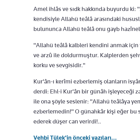
Amel ihlâs ve sıdk hakkında buyurdu ki:
kendisiyle Allahü teâlâ arasındaki husus
bulununca Allahü teâlâ onu gayb hazîneler
"Allahü teâlâ kalbleri kendini anmak için 
ve arzû ile doldurmuştur. Kalplerden şehve
korku ve sevgisidir."
Kur'ân-ı kerîmi ezberlemiş olanların isy
derdi: Ehl-i Kur'ân bir günâh işleyeceği 
ile ona şöyle seslenir: "Allahü teâlâya yem
ezberlemedin!" O günahkâr kişi eğer bu 
ederek düşer can verirdi!..
Vehbi Tülek'in önceki yazıları...