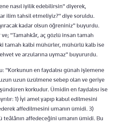
e nasıl iyilik edebilirsin" diyerek,
r ilim tahsil etmeliyiz?" diye soruldu.
 ayıracak kadar olsun öğreniniz" buyurdu.
r ve; "Tamahkâr, aç gözlü insan tamah
ki tamah kalbi mühürler, mühürlü kalb ise
ehvet ve arzularına uymaz" buyururdu.
u: "Korkunun en faydalısı günah işlemene
in uzun uzun üzülmene sebep olan ve geriye
şündüren korkudur. Ümidin en faydalısı ise
ılır: 1) İyi amel yapıp kabul edilmesini
ederek affedilmesini umanın ümidi. 3)
hü teâlânın affedeceğini umanın ümidi. Bu