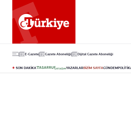
Gündem
Ekonomi
Spor
Politika
Borsa
Futbol
Eğitim
Altın
Puan Durumu
Döviz
Fikstür
Hisse Senedi
Şampiyonlar Ligi
Kripto Para
Avrupa Ligi
Emlak
Basketbol
E-Gazete
Gazete Aboneliği
Dijital Gazete Aboneliği
T-Otomobil
Turizm
SON DAKİKA
YAZARLAR
BİZİM SAYFA
GÜNDEM
POLİTİK
Yazarlar
Diğer Kategoriler
Kurumsal
Bugünün Yazarları
Magazin
Hakkımızda
Tüm Yazarlar
Teknoloji
İletişim
Resmî Ilanlar
Künye
Haberler
Gazete Aboneliği
Foto Haber
Danışma Telefonla
Video Galeri
Yasal
Reklam Ver