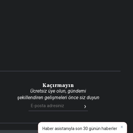
Kaçırmayın
Ücretsiz üye olun, gündemi
şekillendiren gelişmeleri önce siz duyun
×
Haber asis
📰
Son 30 güne ait haberleri, spor gelişmelerini veya yazar yazılarını sorgulayabilirsiniz.