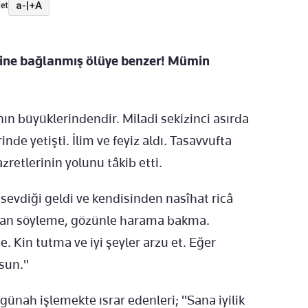
a-
|
+A
et
rine bağlanmış ölüye benzer! Mümin
n büyüklerindendir. Miladi sekizinci asırda
nde yetişti. İlim ve feyiz aldı. Tasavvufta
zretlerinin yolunu tâkib etti.
sevdiği geldi ve kendisinden nasîhat ricâ
 yalan söyleme, gözünle harama bakma.
Kin tutma ve iyi şeyler arzu et. Eğer
sun."
ünah işlemekte ısrar edenleri; "Sana iyilik