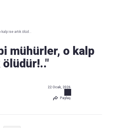
Haber Verin
Editör masamıza bilgi ve materyal göndermek için
tıklayın
kalp ise artık ölüd...
bi mühürler, o kalp
 ölüdür!.."
22 Ocak, 2026
Paylaş