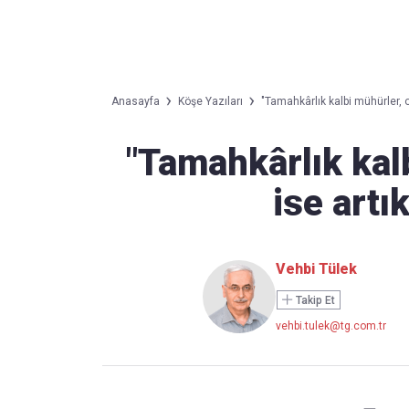
Takip Edin
Favori mecralarınızda haber akışımıza ulaşın
Anasayfa
Köşe Yazıları
"Tamahkârlık kalbi mühürler, o 
"Tamahkârlık kal
ise artık
Vehbi Tülek
Takip Et
vehbi.tulek@tg.com.tr