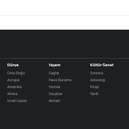
Dünya
Yaşam
Kültür-Sanat
Orta Doğu
Sağlık
Sinema
Avrupa
Hava Durumu
Arkeoloji
Amerika
Yemek
Kitap
Afrika
Seyahat
Tarih
İsrail-Gazze
Aktüel