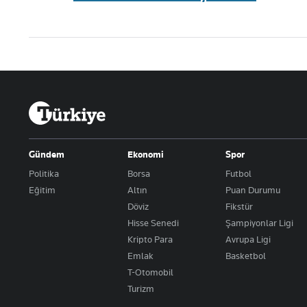
Gündem
Ekonomi
Spor
Politika
Borsa
Futbol
Eğitim
Altın
Puan Durumu
Döviz
Fikstür
Hisse Senedi
Şampiyonlar Ligi
Kripto Para
Avrupa Ligi
Emlak
Basketbol
T-Otomobil
Turizm