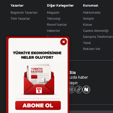
Yazarlar
Diğer Kategoriler
Kurumsal
Bugünün Yazarları
Magazin
Hakkımızda
Tüm Yazarlar
Teknoloji
İletişim
Resmî Ilanlar
Künye
Haberler
Gazete Aboneliği
Foto Haber
Danışma Telefonları
✖
Video Galeri
Yasal
Reklam Ver
Takip Edin
Favori mecralarınızda haber
akışımıza ulaşın