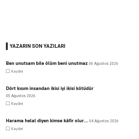
Kaçırmayın
Ücretsiz üye olun, gündemi şekillendiren gelişmeleri önce siz duyun
YAZARIN SON YAZILARI
Ben unutsam bile ölüm beni unutmaz
06 Ağustos 2026
Kaydet
Dört kısım insandan ikisi iyi ikisi kötüdür
05 Ağustos 2026
Kaydet
Harama helal diyen kimse kâfir olur…
04 Ağustos 2026
Kaydet