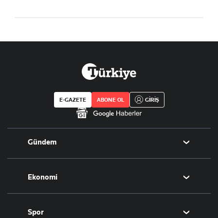
E-GAZETE
ABONE OL
GİRİŞ
Gündem
Politika
Ekonomi
Eğitim
Borsa
Spor
Altın