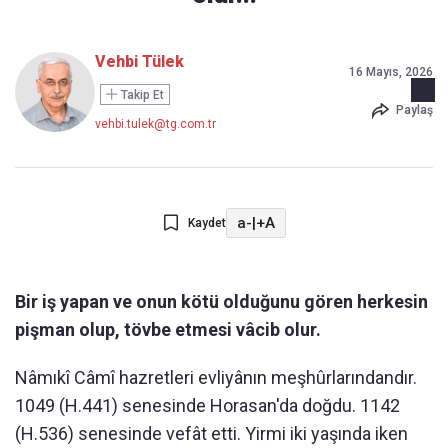
Vehbi Tülek
16 Mayıs, 2026
Takip Et
Paylaş
vehbi.tulek@tg.com.tr
a-
|
+A
Kaydet
Bir iş yapan ve onun kötü olduğunu gören herkesin
pişman olup, tövbe etmesi vâcib olur.
Nâmıkî Câmî hazretleri evliyânın meşhûrlarındandır.
1049 (H.441) senesinde Horasan'da doğdu. 1142
(H.536) senesinde vefât etti. Yirmi iki yaşında iken