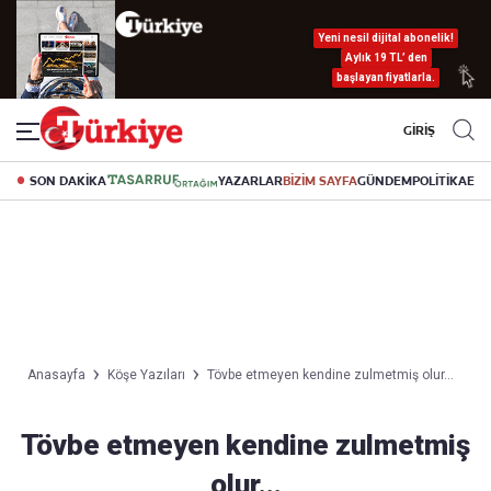
Yeni nesil dijital abonelik!
Aylık 19 TL’ den
başlayan fiyatlarla.
GİRİŞ
SON DAKİKA
YAZARLAR
BİZİM SAYFA
GÜNDEM
POLİTİKA
EK
Anasayfa
Köşe Yazıları
Tövbe etmeyen kendine zulmetmiş olur...
Tövbe etmeyen kendine zulmetmiş
olur...