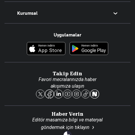
Magazin
Kurumsal
Teknoloji
Resmî Ilanlar
Hakkımızda
Uygulamalar
Haberler
İletişim
Foto Haber
Künye
Video Galeri
Gazete Aboneliği
Danışma Telefonları
Takip Edin
Favori mecralarınızda haber
Yasal
akışımıza ulaşın
Reklam Ver
Haber Verin
Editör masamıza bilgi ve materyal
göndermek için
tıklayın