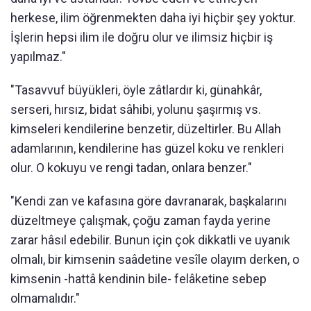
herkese, ilim öğrenmekten daha iyi hiçbir şey yoktur.
İşlerin hepsi ilim ile doğru olur ve ilimsiz hiçbir iş
yapılmaz."
"Tasavvuf büyükleri, öyle zâtlardır ki, günahkâr,
serseri, hırsız, bidat sâhibi, yolunu şaşırmış vs.
kimseleri kendilerine benzetir, düzeltirler. Bu Allah
adamlarının, kendilerine has güzel koku ve renkleri
olur. O kokuyu ve rengi tadan, onlara benzer."
"Kendi zan ve kafasına göre davranarak, başkalarını
düzeltmeye çalışmak, çoğu zaman fayda yerine
zarar hâsıl edebilir. Bunun için çok dikkatli ve uyanık
olmalı, bir kimsenin saâdetine vesîle olayım derken, o
kimsenin -hattâ kendinin bile- felâketine sebep
olmamalıdır."