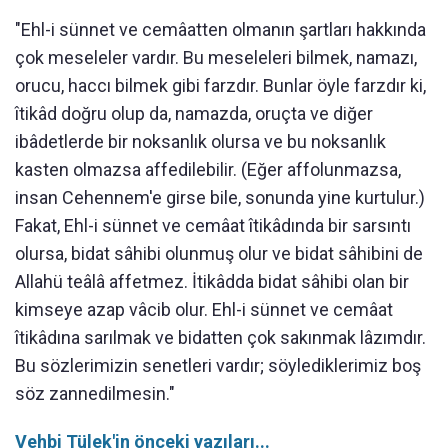
"Ehl-i sünnet ve cemâatten olmanın şartları hakkında
çok meseleler vardır. Bu meseleleri bilmek, namazı,
orucu, haccı bilmek gibi farzdır. Bunlar öyle farzdır ki,
îtikâd doğru olup da, namazda, oruçta ve diğer
ibâdetlerde bir noksanlık olursa ve bu noksanlık
kasten olmazsa affedilebilir. (Eğer affolunmazsa,
insan Cehennem'e girse bile, sonunda yine kurtulur.)
Fakat, Ehl-i sünnet ve cemâat îtikâdında bir sarsıntı
olursa, bidat sâhibi olunmuş olur ve bidat sâhibini de
Allahü teâlâ affetmez. İtikâdda bidat sâhibi olan bir
kimseye azap vâcib olur. Ehl-i sünnet ve cemâat
îtikâdına sarılmak ve bidatten çok sakınmak lâzımdır.
Bu sözlerimizin senetleri vardır; söylediklerimiz boş
söz zannedilmesin."
Vehbi Tülek'in önceki yazıları...