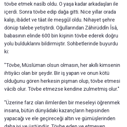
tövbe etmek nasîb oldu. O yaşa kadar arkadaşları ile
içerdi. Sonra tövbe edip dağa gitti. Nice yıllar orada
kalıp, ibâdet ve tâat ile meşgûl oldu. Nihayet şehre
dönüp talebe yetiştirdi. Oğullarından Zâhirüddîn Îsâ,
babasının elinde 600 bin kişinin tövbe ederek doğru
yolu bulduklarını bildirmiştir. Sohbetlerinde buyurdu
ki:
"Tövbe, Müslüman olsun olmasın, her akıllı kimsenin
ihtiyâcı olan bir şeydir. Bir iş yapan ve onun kötü
olduğunu gören herkesin pişman olup, tövbe etmesi
vâcib olur. Tövbe etmezse kendine zulmetmiş olur."
"Üzerine farz olan ilimlerden bir meseleyi öğrenmek
insana, bütün dünyâdaki kazançların hepsinden
yapacağı ve ele geçireceği altın ve gümüşlerinden
daha iyi ve üstündür. Tövbe eden ve etmeyen