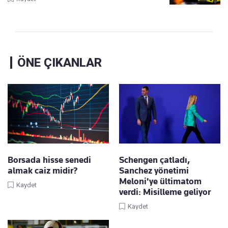
ÖNE ÇIKANLAR
Borsada hisse senedi
Schengen çatladı,
almak caiz midir?
Sanchez yönetimi
Meloni'ye ültimatom
Kaydet
verdi: Misilleme geliyor
Kaydet