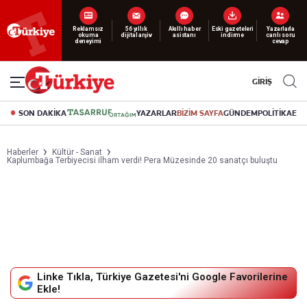
Yeni nesil dijital
abonelik 19 TL’den başlayan fiyatlarla.
GİRİŞ
SON DAKİKA
YAZARLAR
BİZİM SAYFA
GÜNDEM
POLİTİKA
EK
Haberler
Kültür - Sanat
Kaplumbağa Terbiyecisi ilham verdi! Pera Müzesinde 20 sanatçı buluştu
Linke Tıkla, Türkiye Gazetesi'ni Google Favorilerine
Ekle!