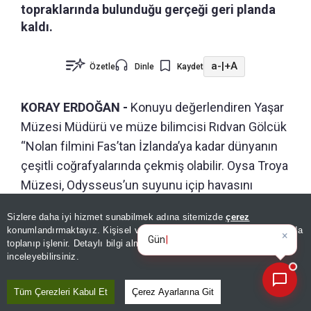
topraklarında bulunduğu gerçeği geri planda
kaldı.
a-
|
+A
Özetle
Dinle
Kaydet
KORAY ERDOĞAN -
Konuyu değerlendiren Yaşar
Müzesi Müdürü ve müze bilimcisi Rıdvan Gölcük
“Nolan filmini Fas’tan İzlanda’ya kadar dünyanın
çeşitli coğrafyalarında çekmiş olabilir. Oysa Troya
Müzesi, Odysseus’un suyunu içip havasını
soluduğu toprağın üzerinde yükseliyor” dedi.
Sizlere daha iyi hizmet sunabilmek adına sitemizde
çerez
×
Günün spor, gündem ve
konumlandırmaktayız. Kişisel verileriniz, KVKK ve GDPR kapsamında
ekonomi gelişmelerini anal
toplanıp işlenir. Detaylı bilgi almak için
Aydınlatma Metnimizi
📰
Son 30 güne ait haberleri, spor gelişmelerini veya yazar yazılarını sorgulayabilirsiniz.
ÖNERİLEN HABERLER
inceleyebilirsiniz.
HABERLER
Tüm Çerezleri Kabul Et
Çerez Ayarlarına Git
The Odyssey filmi ne zaman