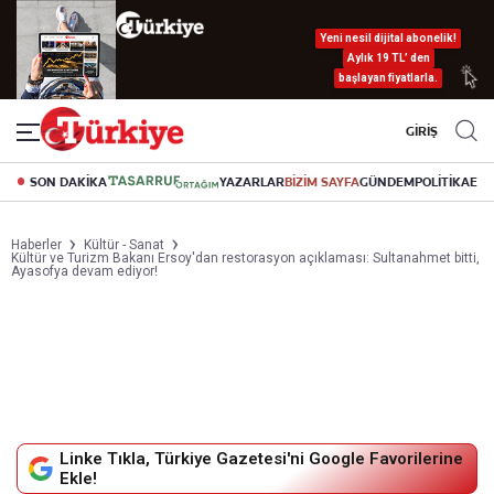
Yeni nesil dijital abonelik!
Aylık 19 TL’ den
başlayan fiyatlarla.
GİRİŞ
SON DAKİKA
YAZARLAR
BİZİM SAYFA
GÜNDEM
POLİTİKA
EK
Haberler
Kültür - Sanat
Kültür ve Turizm Bakanı Ersoy'dan restorasyon açıklaması: Sultanahmet bitti,
Ayasofya devam ediyor!
Linke Tıkla, Türkiye Gazetesi'ni Google Favorilerine
Ekle!