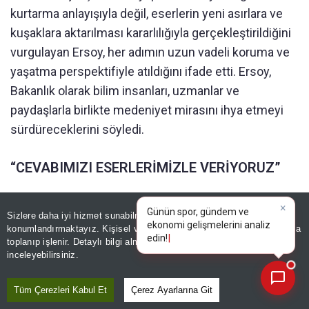
kurtarma anlayışıyla değil, eserlerin yeni asırlara ve
kuşaklara aktarılması kararlılığıyla gerçekleştirildiğini
vurgulayan Ersoy, her adımın uzun vadeli koruma ve
yaşatma perspektifiyle atıldığını ifade etti. Ersoy,
Bakanlık olarak bilim insanları, uzmanlar ve
paydaşlarla birlikte medeniyet mirasını ihya etmeyi
sürdüreceklerini söyledi.
“CEVABIMIZI ESERLERİMİZLE VERİYORUZ”
Sürece yönelik eleştiriler ve çarpıtmaların farkında
Sizlere daha iyi hizmet sunabilmek adına sitemizde
çerez
×
olduklarını belirten Ersoy, daha önce Kız Kulesi’nin
Günün spor, gündem ve
konumlandırmaktayız. Kişisel verileriniz, KVKK ve GDPR kapsamında
ekonomi gelişmeler
|
çatısına ilişkin ortaya atılan iddiaları hatırlatarak, bu tür
toplanıp işlenir. Detaylı bilgi almak için
Aydınlatma Metnimizi
📰
Son 30 güne ait haberleri, spor gelişmelerini veya yazar yazılarını sorgulayabilirsiniz.
inceleyebilirsiniz.
söylemlere en güçlü cevabın yapılan işler ve ortaya
konan eserlerle verildiğini ifade etti. Ersoy,
Tüm Çerezleri Kabul Et
Çerez Ayarlarına Git
Cumhuriyet tarihinin en kapsamlı restorasyon