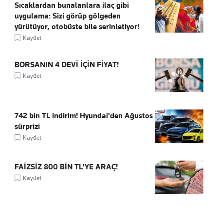
Sıcaklardan bunalanlara ilaç gibi
uygulama: Sizi görüp gölgeden
yürütüyor, otobüste bile serinletiyor!
Kaydet
BORSANIN 4 DEVİ İÇİN FİYAT!
Kaydet
742 bin TL indirim! Hyundai'den Ağustos
sürprizi
Kaydet
FAİZSİZ 800 BİN TL'YE ARAÇ!
Kaydet