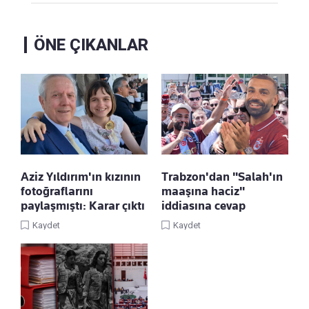
ÖNE ÇIKANLAR
Aziz Yıldırım'ın kızının
Trabzon'dan "Salah'ın
fotoğraflarını
maaşına haciz"
paylaşmıştı: Karar çıktı
iddiasına cevap
Kaydet
Kaydet