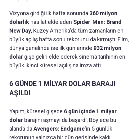
Vizyona girdiği ilk hafta sonunda
360 milyon
dolarlık
hasılat elde eden
Spider-Man: Brand
New Day
, Kuzey Amerika'da tüm zamanların en
büyük açılış hafta sonu rekorunu da kırmıştı. Film,
dünya genelinde ise ilk günlerinde
932 milyon
dolar
gişe geliri elde ederek sinema tarihinin en
büyük ikinci küresel açılışına imza attı.
6 GÜNDE 1 MİLYAR DOLAR BARAJI
AŞILDI
Yapım, küresel gişede
6 gün içinde 1 milyar
dolar
barajını aşmayı da başardı. Böylece bu
alanda da
Avengers: Endgame
'in 5 günlük
rekorunun yalnızca bir gün gerisinde kaldı.