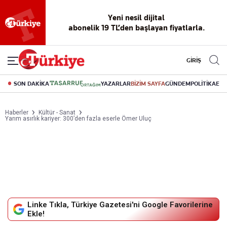
Yeni nesil dijital
abonelik 19 TL’den başlayan fiyatlarla.
GİRİŞ
SON DAKİKA
YAZARLAR
BİZİM SAYFA
GÜNDEM
POLİTİKA
EK
Haberler
Kültür - Sanat
Yarım asırlık kariyer: 300’den fazla eserle Ömer Uluç
Linke Tıkla, Türkiye Gazetesi'ni Google Favorilerine
Ekle!