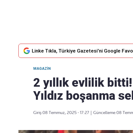
Takip Edin
Favori mecralarınızda haber akışımıza ulaşın
Linke Tıkla, Türkiye Gazetesi'ni Google Favor
MAGAZIN
2 yıllık evlilik bit
Yıldız boşanma seb
Giriş:
08 Temmuz, 2025 - 17:27
|
Güncelleme:
08 Temmu