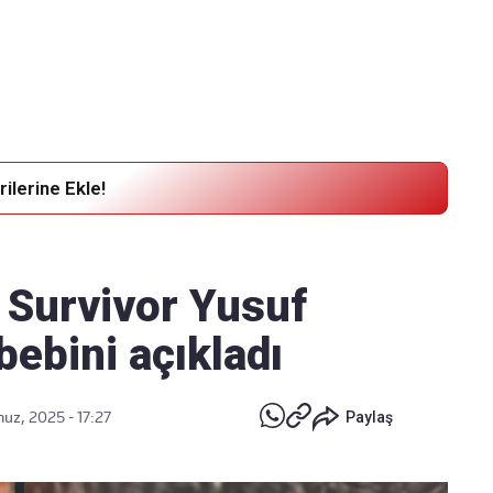
Haber Verin
Editör masamıza bilgi ve materyal göndermek için
tıklayın
ilerine Ekle!
ti! Survivor Yusuf
ebini açıkladı
z, 2025 - 17:27
Paylaş