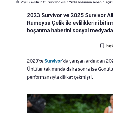
2 yillik evlilik bitti! Survivor Yusuf Yildiz bosanma sebebini açik
2023 Survivor ve 2025 Survivor All 
Rümeysa Çelik ile evliliklerini bitir
boşanma haberini sosyal medyadan
Kayd
2023’te
Survivor
’da yarışan ardından 202
Ünlüler takımında daha sonra ise Gönülle
performansıyla dikkat çekmişti.