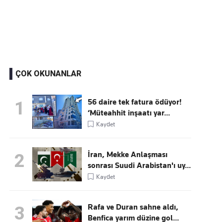
Kaçırmayın
Ücretsiz üye olun, gündemi şekillendiren gelişmeleri önce siz duyun
ÇOK OKUNANLAR
56 daire tek fatura ödüyor!
1
‘Müteahhit inşaatı yar...
Kaydet
İran, Mekke Anlaşması
2
sonrası Suudi Arabistan'ı uy...
Kaydet
Rafa ve Duran sahne aldı,
3
Benfica yarım düzine gol...