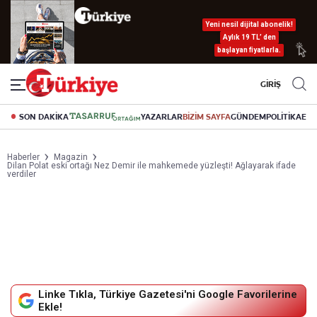
Yeni nesil dijital abonelik!
Aylık 19 TL’ den
başlayan fiyatlarla.
GİRİŞ
SON DAKİKA
YAZARLAR
BİZİM SAYFA
GÜNDEM
POLİTİKA
EK
Haberler
Magazin
Dilan Polat eski ortağı Nez Demir ile mahkemede yüzleşti! Ağlayarak ifade
verdiler
Linke Tıkla, Türkiye Gazetesi'ni Google Favorilerine
Ekle!