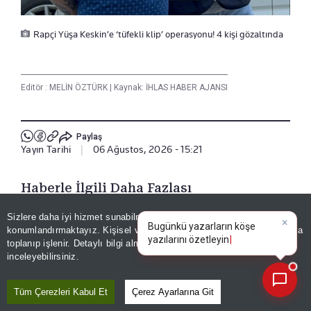
Rapçi Yüşa Keskin’e ‘tüfekli klip’ operasyonu! 4 kişi gözaltında
Editör :
MELİN ÖZTÜRK
|
Kaynak: İHLAS HABER AJANSI
Paylaş
Yayın Tarihi
|
06 Ağustos, 2026 - 15:21
Haberle İlgili Daha Fazlası
Magazin
Sizlere daha iyi hizmet sunabilmek adına sitemizde
çerez
×
Bugünkü yazarların köşe
konumlandırmaktayız. Kişisel verileriniz, KVKK ve GDPR kapsamında
yazılarını özetle
|
toplanıp işlenir. Detaylı bilgi almak için
Aydınlatma Metnimizi
📰
Son 30 güne ait haberleri, spor gelişmelerini veya yazar yazılarını sorgulayabilirsiniz.
inceleyebilirsiniz.
Bizi Takip Edin
Tüm Çerezleri Kabul Et
Çerez Ayarlarına Git