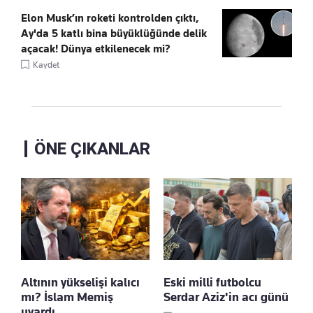
Elon Musk’ın roketi kontrolden çıktı,
Ay'da 5 katlı bina büyüklüğünde delik
açacak! Dünya etkilenecek mi?
Kaydet
ÖNE ÇIKANLAR
Altının yükselişi kalıcı
Eski milli futbolcu
mı? İslam Memiş
Serdar Aziz'in acı günü
uyardı