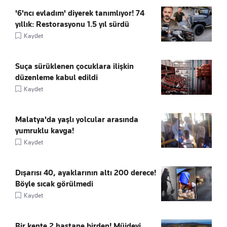
'6'ncı evladım' diyerek tanımlıyor! 74
yıllık: Restorasyonu 1.5 yıl sürdü
Kaydet
Suça sürüklenen çocuklara ilişkin
düzenleme kabul edildi
Kaydet
Malatya'da yaşlı yolcular arasında
yumruklu kavga!
Kaydet
Dışarısı 40, ayaklarının altı 200 derece!
Böyle sıcak görülmedi
Kaydet
Bir kente 2 hastane birden! Müjdeyi