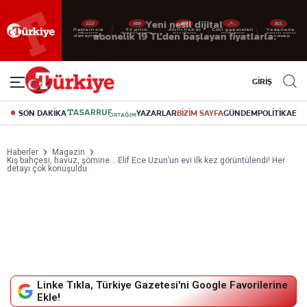
Reklamsız
56 yıllık
Akıllı haber
Eski gazeteleri
Yazarlarla
okuma
dijital arşiv
asistanı
indirme
canlı soru
deneyimi
cevap
GİRİŞ
SON DAKİKA
YAZARLAR
BİZİM SAYFA
GÜNDEM
POLİTİKA
EK
Haberler
Magazin
Kış bahçesi, havuz, şömine... Elif Ece Uzun’un evi ilk kez görüntülendi! Her
detayı çok konuşuldu
Linke Tıkla, Türkiye Gazetesi'ni Google Favorilerine
Ekle!