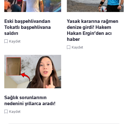
Eski başpehlivandan
Yasak kararına rağmen
Tokatlı başpehlivana
denize girdi! Hakem
saldırı
Hakan Ergin’den acı
haber
Kaydet
Kaydet
Sağlık sorunlarının
nedenini yıllarca aradı!
Kaydet