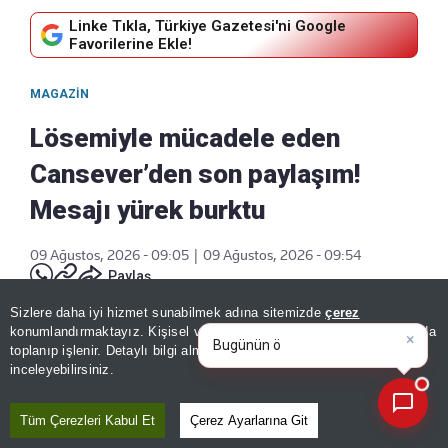
Linke Tıkla, Türkiye Gazetesi'ni Google
Favorilerine Ekle!
MAGAZIN
Lösemiyle mücadele eden
Cansever’den son paylaşım!
Mesajı yürek burktu
09 Ağustos, 2026 - 09:05
|
09 Ağustos, 2026 - 09:54
Paylaş
Sizlere daha iyi hizmet sunabilmek adına sitemizde
çerez
×
Bugünün öne çıkan manşetleri
konumlandırmaktayız. Kişisel verileriniz, KVKK ve GDPR kapsamında
ve gelişmeleri nel
|
toplanıp işlenir. Detaylı bilgi almak için
Aydınlatma Metnimizi
📰
Son 30 güne ait haberleri, spor gelişmelerini veya yazar yazılarını sorgulayabilirsiniz.
inceleyebilirsiniz.
Tüm Çerezleri Kabul Et
Çerez Ayarlarına Git