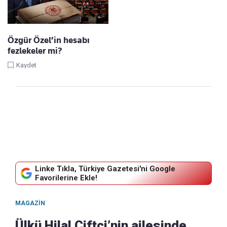
Özgür Özel’in hesabı
fezlekeler mi?
Kaydet
Linke Tıkla, Türkiye Gazetesi'ni Google
Favorilerine Ekle!
MAGAZIN
Ülkü Hilal Çiftçi’nin ailesinde