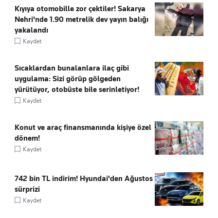
Kıyıya otomobille zor çektiler! Sakarya
Nehri'nde 1.90 metrelik dev yayın balığı
yakalandı
Kaydet
Sıcaklardan bunalanlara ilaç gibi
uygulama: Sizi görüp gölgeden
yürütüyor, otobüste bile serinletiyor!
Kaydet
Konut ve araç finansmanında kişiye özel
dönem!
Kaydet
742 bin TL indirim! Hyundai'den Ağustos
sürprizi
Kaydet