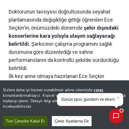
Doktorunun tavsiyesi doğrultusunda seyahat
planlamasında değişikliğe gittiği öğrenilen Ece
Seçkin'in, önümüzdeki dönemde
şehir dışındaki
konserlerine kara yoluyla ulaşım sağlayacağı
belirtildi.
Şarkıcının çalışma programını sağlık
durumuna göre düzenlediği ve sahne
performanslarını da kontrollü şekilde sürdürdüğü
belirtildi.
İlk kez anne olmaya hazırlanan Ece Seçkin
cephesinden ise
hamilelik iddialarına ilişkin
×
Günün spor, gündem ve
Sizlere daha iyi hizmet sunabilmek adına sitemizde
çerez
henüz resmi bir açıklama gelmedi.
ekonomi gelişmelerini analiz
konumlandırmaktayız. Kişisel verileriniz, KVKK ve GDPR kapsamında
edin!
toplanıp işlenir. Detaylı bilgi almak için
Aydınlatma Metnimizi
📰
Son 30 güne ait haberleri, spor gelişmelerini veya yazar yazılarını sorgulayabilirsiniz.
inceleyebilirsiniz.
GÜNÜN ÖZETİ
Tüm Çerezleri Kabul Et
Çerez Ayarlarına Git