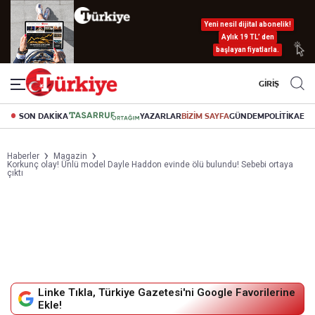
Yeni nesil dijital abonelik!
Aylık 19 TL’ den
başlayan fiyatlarla.
GİRİŞ
SON DAKİKA
YAZARLAR
BİZİM SAYFA
GÜNDEM
POLİTİKA
EK
Haberler
Magazin
Korkunç olay! Ünlü model Dayle Haddon evinde ölü bulundu! Sebebi ortaya
çıktı
Linke Tıkla, Türkiye Gazetesi'ni Google Favorilerine
Ekle!